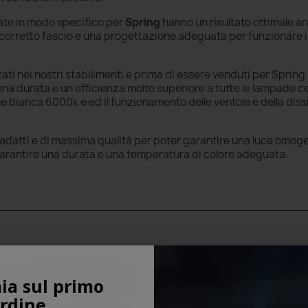
ate in modo specifico per
Spring
hanno un risultato ottimale a
un corretto fascio e una progettazione adeguata per funzionare
ati nei nostri stabilimenti e prima di essere venduti per Spri
 una durata e un efficienza molto superiore a tutte le lampade ce
e bianca 6000k e ed il funzionamento delle ventole e della dis
ali adatti e di massima qualità per poter garantire una luce omo
garantire una durata e una temperatura di colore adeguata.
ia sul primo
rdine