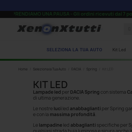
I PRENDIAMO UNA PAUSA - Gli ordini ricevuti dal 7 pomerig
SELEZIONA LA TUA AUTO
Kit Led
Home
Seleziona la Tua Auto
DACIA
Spring
Kit LED
KIT LED
Lampade led
per
DACIA Spring
con sistema
Ca
di ultima generazione.
Le nostre
luci
led
anabbaglianti
per Spring
gar
e con la
massima profondità
.
Le
lampadine
led
abbaglianti
specifiche per S
qualsiasi strada buia luminosa e sicura anche 