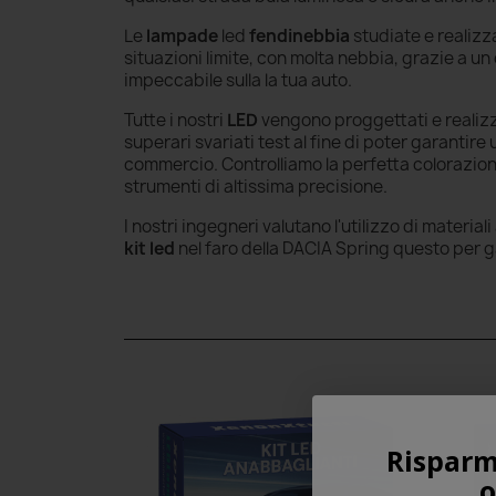
Le
lampade
led
fendinebbia
studiate e realizz
situazioni limite, con molta nebbia, grazie a 
impeccabile sulla la tua auto.
Tutte i nostri
LED
vengono proggettati e realizz
superari svariati test al fine di poter garantire
commercio. Controlliamo la perfetta colorazion
strumenti di altissima precisione.
I nostri ingegneri valutano l'utilizzo di materi
kit led
nel faro della DACIA Spring questo per 
Risparm
o