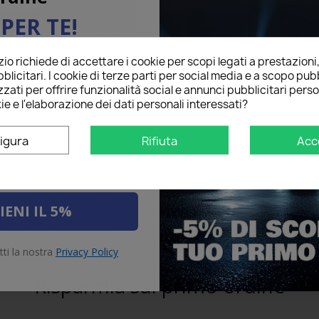
PER TE!
o richiede di accettare i cookie per scopi legati a prestazioni
ail qui sotto per ricevere il
blicitari. I cookie di terze parti per social media e a scopo pubb
O
sul tuo primo ordine!
zati per offrire funzionalità social e annunci pubblicitari perso
ie e l'elaborazione dei dati personali interessati?
pade Led Abbaglianti H1 per
Lampade Led Fendinebbia 
CIA Spring con tecnologia
DACIA Spring con tecnolo
CANBUS
CANBUS
igura
Rifiuta
Acc
61,00 €
89,00 €
5 Recensioni
4 Recensio
star
star
star
star
star
star
star
star
star
star
to prodotto è stato acquistato: 5 volte
Questo prodotto è stato acquistato:
IENI IL 5%
Aggiungi al carrello
Aggiungi al carrello
tti la nostra
Privacy Policy
Risparmia sul primo ordine