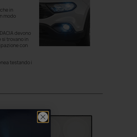
nche in
 in modo
ng DACIA devono
 si trovano in
sipazione con
genea testando i