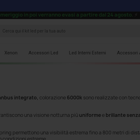
gio in poi verranno evasi a partire dal 24 agosto.
⚡
Xenon
Accessori Led
Led Interni Esterni
Accessori 
nbus integrato,
colorazione
6000k
sono realizzate con tecno
antiscono una visione notturna più
uniforme
e
brillante senz
pring permettono una visibilità estrema fino a 800 metri di di
in condizioni estreme.