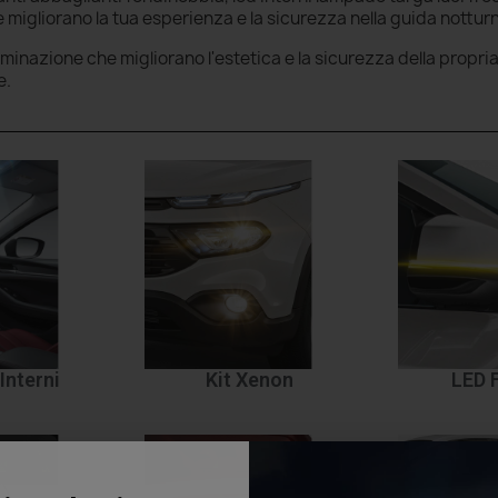
migliorano la tua esperienza e la sicurezza nella guida nottur
luminazione che migliorano l'estetica e la sicurezza della propri
e.
Interni
Kit Xenon
LED 