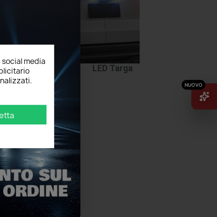
, social media
ttoporta
LED Targa
licitario
nalizzati.
etta