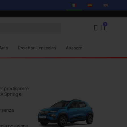
Auto
Proiettori Lenticolari
Aozoom
er predisporre
CIA Spring e
y
senza
ccia posizione,