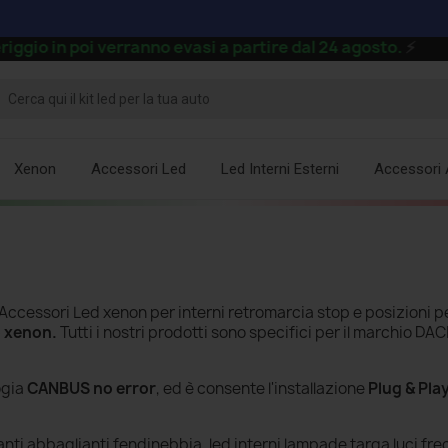
in poi verranno evasi a partire dal 24 agosto.
⚡
Xenon
Accessori Led
Led Interni Esterni
Accessori 
Accessori Led xenon per interni retromarcia stop e posizioni p
o xenon.
Tutti i nostri prodotti sono specifici per il marchio DA
ogia
CANBUS no error
, ed è consente l'installazione
Plug & Pla
ti abbaglianti fendinebbia, led interni lampade targa luci fre