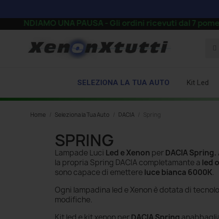
ENDIAMO UNA PAUSA - Gli ordini ricevuti dal 7 pomeriggio 
SELEZIONA LA TUA AUTO
Kit Led
Home
Seleziona la Tua Auto
DACIA
Spring
SPRING
Lampade Luci
Led e Xenon
per
DACIA Spring
.
la propria Spring DACIA completamante a
led 
sono capace di emettere
luce bianca 6000K
.
Ogni lampadina led e Xenon è dotata di tecnol
modifiche.
Kit led e kit xenon per
DACIA Spring
anabbaglian