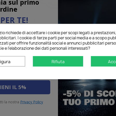
ia sul primo
rdine
PER TE!
o richiede di accettare i cookie per scopi legati a prestazioni
ail qui sotto per ricevere il
romarcia
LED Retronebbia
LED So
blicitari. I cookie di terze parti per social media e a scopo pubb
O
sul tuo primo ordine!
zati per offrire funzionalità social e annunci pubblicitari perso
ie e l'elaborazione dei dati personali interessati?
igura
Rifiuta
Acc
IENI IL 5%
tti la nostra
Privacy Policy