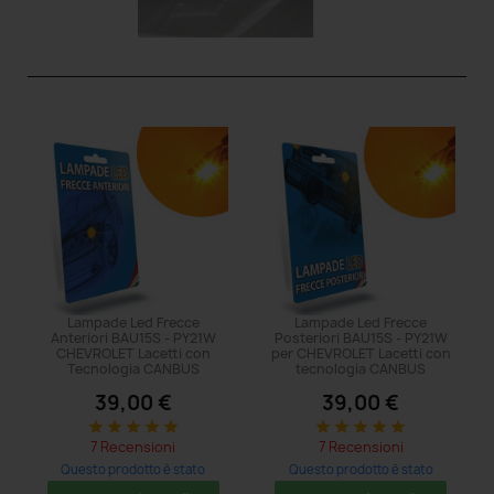
Lampade Led Frecce
Lampade Led Frecce
Anteriori BAU15S - PY21W
Posteriori BAU15S - PY21W
CHEVROLET Lacetti con
per CHEVROLET Lacetti con
Tecnologia CANBUS
tecnologia CANBUS
39,00 €
39,00 €
star
star
star
star
star
star
star
star
star
star
7 Recensioni
7 Recensioni
Questo prodotto è stato
Questo prodotto è stato
acquistato: 5 volte
acquistato: 5 volte