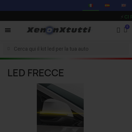
⚡
CI PR
LED FRECCE