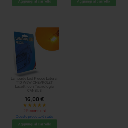
Aggiungi al carrello
Aggiungi al carrello
Lampade Led Frecce Laterali
T10 W5W CHEVROLET
Lacetti con Tecnologia
CANBUS
16,00 €
star
star
star
star
star
2 Recensioni
Questo prodotto è stato
acquistato: 5 volte
Aggiungi al carrello