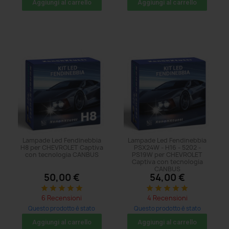
Aggiungi al carrello
Aggiungi al carrello
Lampade Led Fendinebbia
Lampade Led Fendinebbia
H8 per CHEVROLET Captiva
PSX24W - H16 - 5202 -
con tecnologia CANBUS
PS19W per CHEVROLET
Captiva con tecnologia
CANBUS
50,00 €
54,00 €
star
star
star
star
star
star
star
star
star
star
6 Recensioni
4 Recensioni
Questo prodotto è stato
Questo prodotto è stato
acquistato: 5 volte
acquistato: 5 volte
Aggiungi al carrello
Aggiungi al carrello