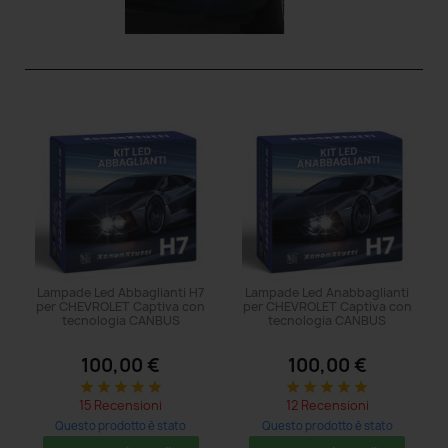
Lampade Led Abbaglianti H7
Lampade Led Anabbaglianti
per CHEVROLET Captiva con
per CHEVROLET Captiva con
tecnologia CANBUS
tecnologia CANBUS
100,00 €
100,00 €
star
star
star
star
star
star
star
star
star
star
15 Recensioni
12 Recensioni
Questo prodotto è stato
Questo prodotto è stato
acquistato: 5 volte
acquistato: 5 volte