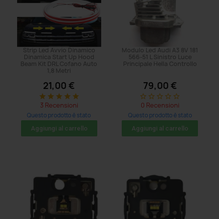
Strip Led Avvio Dinamico
Modulo Led Audi A3 8V 181
Dinamica Start Up Hood
566-51 L Sinistro Luce
Beam Kit DRL Cofano Auto
Principale Hella Controllo
1,8 Metri
21,00 €
79,00 €
star
star
star
star
star
star_border
star_border
star_border
star_border
star_border
3 Recensioni
0 Recensioni
Questo prodotto è stato
Questo prodotto è stato
acquistato: 71 volte
acquistato: 5 volte
Aggiungi al carrello
Aggiungi al carrello