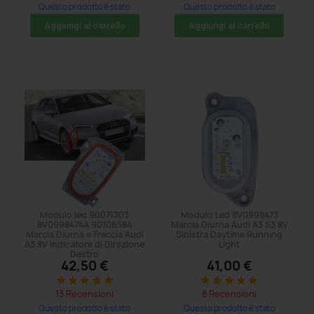
Questo prodotto è stato
Questo prodotto è stato
acquistato: 20 volte
acquistato: 173 volte
Aggiungi al carrello
Aggiungi al carrello
Modulo led 90071303
Modulo Led 8V0998473
8V0998474A 90106584
Marcia Diurna Audi A3 S3 8V
Marcia Diurna e Freccia Audi
Sinistra Daytime Running
A3 8V Indicatore di Direzione
Light
Destro
42,50 €
41,00 €
star
star
star
star
star
star
star
star
star
star
13 Recensioni
8 Recensioni
Questo prodotto è stato
Questo prodotto è stato