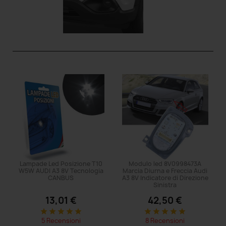
Lampade Led Posizione T10
Modulo led 8V0998473A
W5W AUDI A3 8V Tecnologia
Marcia Diurna e Freccia Audi
CANBUS
A3 8V Indicatore di Direzione
Sinistra
13,01 €
42,50 €
star
star
star
star
star
star
star
star
star
star
5 Recensioni
8 Recensioni