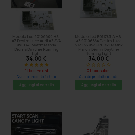
Modulo Led 90106600 HS-
Modulo Led B011783-A HS-
A3 Destro Luce Audi A3 8VA
A3 90106584 Destro Luce
8VF DRL Matrix Marcia
Audi A3 8VA 8VF DRL Matrix
Diurna Daytime Running
Marcia Diurna Daytime
Light
Running Light
34,00 €
34,00 €
star
star
star
star
star
star_border
star_border
star_border
star_border
star_border
1 Recensioni
0 Recensioni
Questo prodotto è stato
Questo prodotto è stato
acquistato: 44 volte
acquistato: 86 volte
Aggiungi al carrello
Aggiungi al carrello