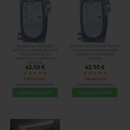
Modulo led 90071302
Modulo led 90106583 Marcia
b011782-a Marcia Diurna e
Diurna e Freccia Audi A3 8V
Freccia Audi A3 8V
Indicatore di Direzione
Indicatore di Direzione
Sinistra
Sinistra
42,50 €
42,50 €
star
star
star
star
star
star
star
star
star
star
2 Recensioni
1 Recensioni
Questo prodotto è stato
Questo prodotto è stato
acquistato: 86 volte
acquistato: 38 volte
Aggiungi al carrello
Aggiungi al carrello