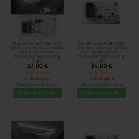
Modulo Led B011782-A HS-
Modulo Led B011785-A HS-
A3 Sinistro Luce Audi A3 8VA
A3 Destro Luce Audi A3 8VA
8VF DRL Matrix Marcia
8VF DRL Matrix Marcia
Diurna Daytime Running
Diurna Daytime Running
Light
Light
27,00 €
34,00 €
star_border
star_border
star_border
star_border
star_border
star_border
star_border
star_border
star_border
star_border
0 Recensioni
0 Recensioni
Questo prodotto è stato
Questo prodotto è stato
acquistato: 146 volte
acquistato: 20 volte
Aggiungi al carrello
Aggiungi al carrello