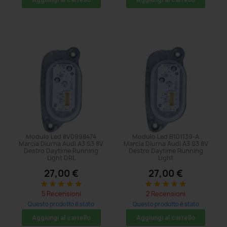
Modulo Led 8V0998474
Modulo Led B101139-A
Marcia Diurna Audi A3 S3 8V
Marcia Diurna Audi A3 S3 8V
Destro Daytime Running
Destro Daytime Running
Light DRL
Light
27,00 €
27,00 €
star
star
star
star
star
star
star
star
star
star
5 Recensioni
2 Recensioni
Questo prodotto è stato
Questo prodotto è stato
acquistato: 224 volte
acquistato: 101 volte
Aggiungi al carrello
Aggiungi al carrello