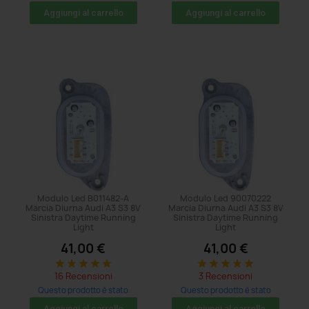
acquistato: 179 volte
acquistato: 239 volte
Aggiungi al carrello
Aggiungi al carrello
Modulo Led B011482-A
Modulo Led 90070222
Marcia Diurna Audi A3 S3 8V
Marcia Diurna Audi A3 S3 8V
Sinistra Daytime Running
Sinistra Daytime Running
Light
Light
41,00 €
41,00 €
star
star
star
star
star
star
star
star
star
star
16 Recensioni
3 Recensioni
Questo prodotto è stato
Questo prodotto è stato
acquistato: 494 volte
acquistato: 89 volte
Aggiungi al carrello
Aggiungi al carrello