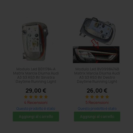
Modulo Led B011784-A
Modulo Led 8V0998474B
Matrix Marcia Diurna Audi
Matrix Marcia Diurna Audi
A3 S3 RS3 8V Sinistra
A3 S3 RS3 8V Destro
Daytime Running Light
Daytime Running Light
29,00 €
26,00 €
star
star
star
star
star
star
star
star
star
star
4 Recensioni
5 Recensioni
Questo prodotto è stato
Questo prodotto è stato
acquistato: 83 volte
acquistato: 83 volte
Aggiungi al carrello
Aggiungi al carrello