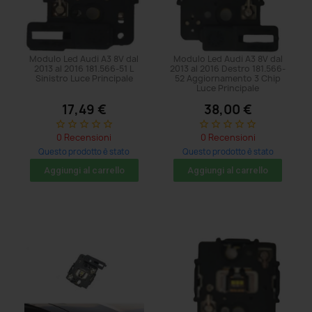
Modulo Led Audi A3 8V dal
Modulo Led Audi A3 8V dal
2013 al 2016 181.566-51 L
2013 al 2016 Destro 181.566-
Sinistro Luce Principale
52 Aggiornamento 3 Chip
Luce Principale
17,49 €
38,00 €
star_border
star_border
star_border
star_border
star_border
star_border
star_border
star_border
star_border
star_border
0 Recensioni
0 Recensioni
Questo prodotto è stato
Questo prodotto è stato
acquistato: 8 volte
acquistato: 5 volte
Aggiungi al carrello
Aggiungi al carrello