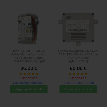
Modulo Led B011785-A
Centralina 4g0907397q Audi
Matrix Marcia Diurna Audi
A3 8V KEBODA Fari LED Luce
A3 S3 RS3 8V Destro
Diurna Modulo
Daytime Running Light
4g0.907.397.q
26,00 €
60,00 €
star
star
star
star
star
star
star
star
star
star
8 Recensioni
1 Recensioni
Questo prodotto è stato
Questo prodotto è stato
acquistato: 74 volte
acquistato: 11 volte
Aggiungi al carrello
Aggiungi al carrello