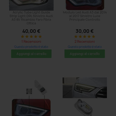
Acrylic Tube Light Guide
Modulo Led Audi A3 dal 2014
Strip Light DRL Sinistro Audi
al 2017 Sinistro Luce
A3 8V Ricambio Faro Fibra
Principale Controllo
Ottica
40,00 €
30,00 €
star
star
star
star
star
star
star
star
star
star
1 Recensioni
2 Recensioni
Questo prodotto è stato
Questo prodotto è stato
acquistato: 5 volte
acquistato: 8 volte
Aggiungi al carrello
Aggiungi al carrello