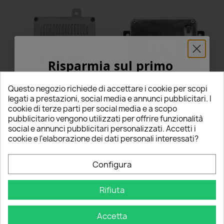
Risparmia sul primo
ordine
Questo negozio richiede di accettare i cookie per scopi
5% PER TE!
Centralina 4g0907397p Audi
Centralina 4G0907697D
legati a prestazioni, social media e annunci pubblicitari. I
A3 8V KEBODA Fari LED Luce
Audi A3 8V Delphi Fari LED
cookie di terze parti per social media e a scopo
Diurna Modulo
Luce Diurna Modulo
pubblicitario vengono utilizzati per offrire funzionalità
4g0.907.397.p
4g0.907.697.d
Inserisci la tua email qui sotto per ricevere il
social e annunci pubblicitari personalizzati. Accetti i
46,99 €
38,00 €
5% DI SCONTO
sul tuo primo ordine!
cookie e l'elaborazione dei dati personali interessati?
star
star
star
star
star
star
star
star
star
star
3 Recensioni
2 Recensioni
Nome
Configura
Questo prodotto è stato
Questo prodotto è stato
acquistato: 113 volte
acquistato: 11 volte
Aggiungi al carrello
Aggiungi al carrello
Rifiuta
Email
Accetta