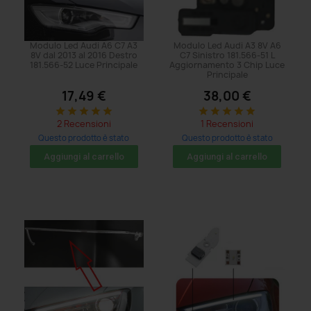
Modulo Led Audi A6 C7 A3
Modulo Led Audi A3 8V A6
8V dal 2013 al 2016 Destro
C7 Sinistro 181.566-51 L
181.566-52 Luce Principale
Aggiornamento 3 Chip Luce
Principale
17,49 €
38,00 €
star
star
star
star
star
star
star
star
star
star
2 Recensioni
1 Recensioni
Questo prodotto è stato
Questo prodotto è stato
acquistato: 8 volte
acquistato: 5 volte
Aggiungi al carrello
Aggiungi al carrello