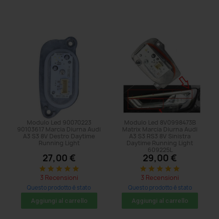
Modulo Led 90070223
Modulo Led 8V0998473B
90103617 Marcia Diurna Audi
Matrix Marcia Diurna Audi
A3 S3 8V Destro Daytime
A3 S3 RS3 8V Sinistra
Running Light
Daytime Running Light
609225L
27,00 €
29,00 €
star
star
star
star
star
star
star
star
star
star
3 Recensioni
3 Recensioni
Questo prodotto è stato
Questo prodotto è stato
acquistato: 107 volte
acquistato: 146 volte
Aggiungi al carrello
Aggiungi al carrello