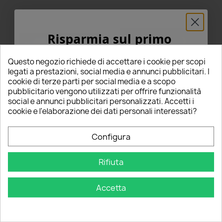
Risparmia sul primo
ordine
Questo negozio richiede di accettare i cookie per scopi
5% PER TE!
legati a prestazioni, social media e annunci pubblicitari. I
cookie di terze parti per social media e a scopo
pubblicitario vengono utilizzati per offrire funzionalità
Inserisci la tua email qui sotto per ricevere il
social e annunci pubblicitari personalizzati. Accetti i
5% DI SCONTO
sul tuo primo ordine!
cookie e l'elaborazione dei dati personali interessati?
Angel Eyes Led Esagonale 2
Angel Eyes Led Esagonale 2
Pezzi 90 MM Cotton DRL
Pezzi 80 MM Cotton DRL
Nome
Diurno Bianco 6000k BMW
Diurno Freccia Bianco
Configura
Arancione
31,00 €
31,00 €
Rifiuta
Email
star
star
star
star
star
star
star
star
star
star
2 Recensioni
2 Recensioni
Questo prodotto è stato
Questo prodotto è stato
Accetta
acquistato: 5 volte
acquistato: 14 volte
Aggiungi al carrello
Aggiungi al carrello
OTTIENI IL 5%