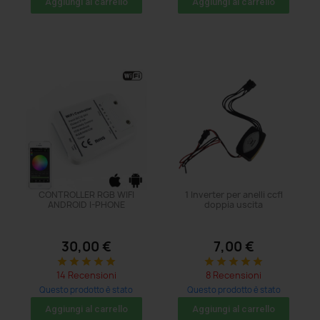
Aggiungi al carrello
Aggiungi al carrello
CONTROLLER RGB WIFI
1 Inverter per anelli ccfl
ANDROID I-PHONE
doppia uscita
30,00 €
7,00 €
star
star
star
star
star
star
star
star
star
star
14 Recensioni
8 Recensioni
Questo prodotto è stato
Questo prodotto è stato
acquistato: 14 volte
acquistato: 74 volte
Aggiungi al carrello
Aggiungi al carrello