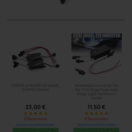
COPPIA DI INVERTER ANGEL
Alimentatore Inverter 12v
DOPPIO 100mm
Per Ccfl Angel Eyes Halo
Rings Light Femmina 2
Uscite
23,00 €
11,50 €
star
star
star
star
star
star
star
star
star
star
5 Recensioni
6 Recensioni
Questo prodotto è stato
Questo prodotto è stato
acquistato: 125 volte
acquistato: 140 volte