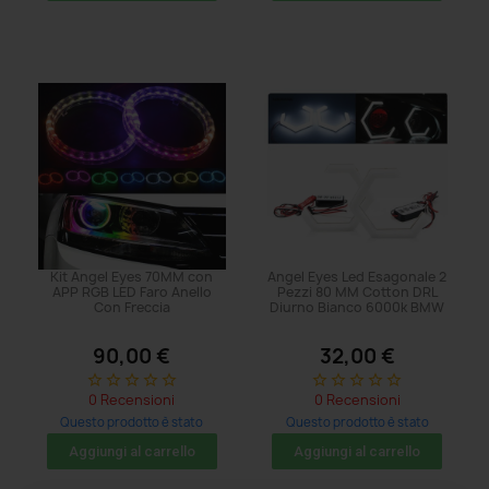
Kit Angel Eyes 70MM con
Angel Eyes Led Esagonale 2
APP RGB LED Faro Anello
Pezzi 80 MM Cotton DRL
Con Freccia
Diurno Bianco 6000k BMW
90,00 €
32,00 €
star_border
star_border
star_border
star_border
star_border
star_border
star_border
star_border
star_border
star_border
0 Recensioni
0 Recensioni
Questo prodotto è stato
Questo prodotto è stato
acquistato: 8 volte
acquistato: 5 volte
Aggiungi al carrello
Aggiungi al carrello