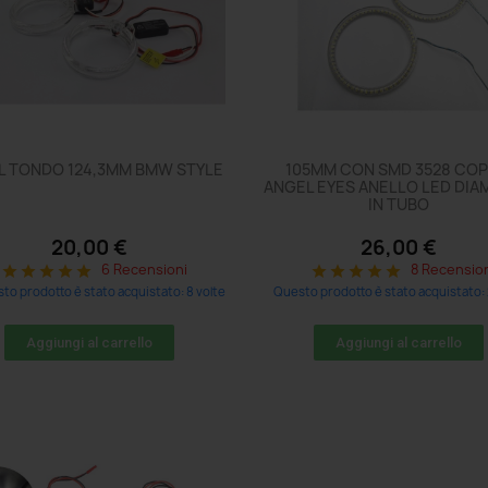
L TONDO 124,3MM BMW STYLE
105MM CON SMD 3528 COP
ANGEL EYES ANELLO LED DI
IN TUBO
20,00 €
26,00 €
6 Recensioni
8 Recensio
star
star
star
star
star
star
star
star
star
star
to prodotto è stato acquistato: 8 volte
Questo prodotto è stato acquistato: 
Aggiungi al carrello
Aggiungi al carrello