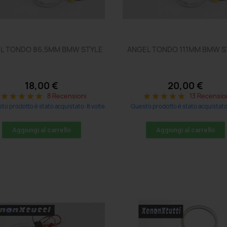
L TONDO 86,5MM BMW STYLE
ANGEL TONDO 111MM BMW S
18,00 €
20,00 €
8 Recensioni
13 Recensio
star
star
star
star
star
star
star
star
star
star
to prodotto è stato acquistato: 8 volte
Questo prodotto è stato acquistato:
Aggiungi al carrello
Aggiungi al carrello