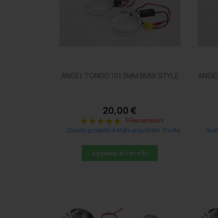
ANGEL TONDO 101,3MM BMW STYLE
ANGE
20,00 €
9 Recensioni
star
star
star
star
star
Questo prodotto è stato acquistato: 11 volte
Ques
Aggiungi al carrello