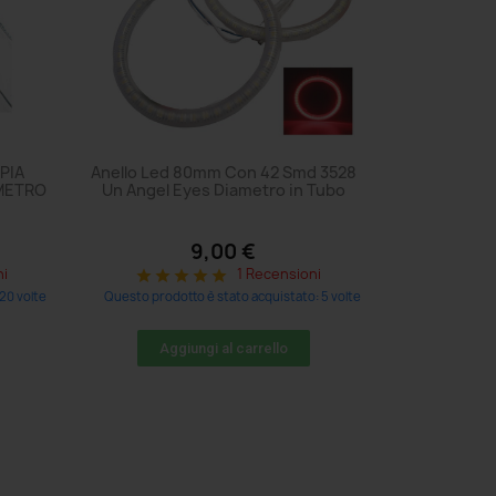
PIA
Anello Led 80mm Con 42 Smd 3528
AMETRO
Un Angel Eyes Diametro in Tubo
9,00 €
ni
1 Recensioni
star
star
star
star
star
20 volte
Questo prodotto è stato acquistato: 5 volte
Aggiungi al carrello