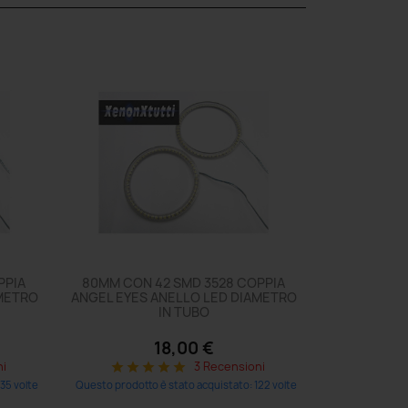
PPIA
80MM CON 42 SMD 3528 COPPIA
AMETRO
ANGEL EYES ANELLO LED DIAMETRO
IN TUBO
18,00 €
ni
3 Recensioni
star
star
star
star
star
35 volte
Questo prodotto è stato acquistato: 122 volte