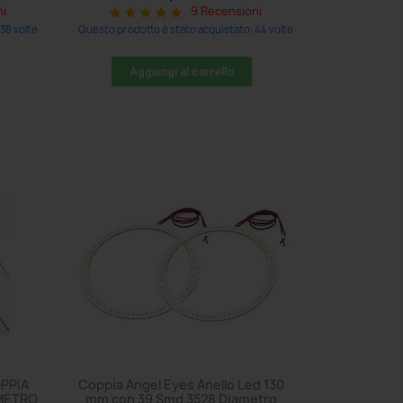
ni
9 Recensioni
star
star
star
star
star
38 volte
Questo prodotto è stato acquistato: 44 volte
Aggiungi al carrello
PPIA
Coppia Angel Eyes Anello Led 130
AMETRO
mm con 39 Smd 3528 Diametro