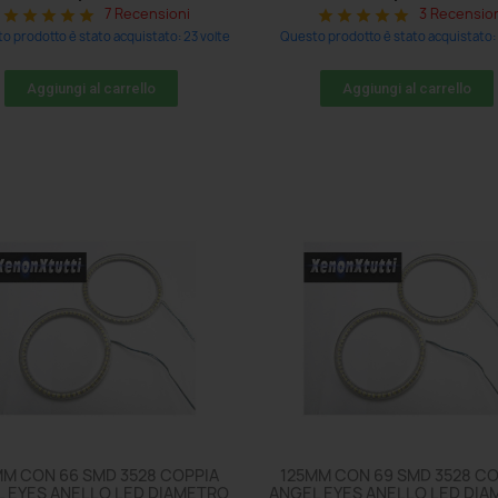
7 Recensioni
3 Recensio
star
star
star
star
star
star
star
star
star
star
o prodotto è stato acquistato: 23 volte
Questo prodotto è stato acquistato: 
Aggiungi al carrello
Aggiungi al carrello
MM CON 66 SMD 3528 COPPIA
125MM CON 69 SMD 3528 CO
 EYES ANELLO LED DIAMETRO
ANGEL EYES ANELLO LED DI