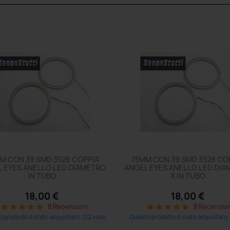
M CON 39 SMD 3528 COPPIA
75MM CON 39 SMD 3528 CO
 EYES ANELLO LED DIAMETRO
ANGEL EYES ANELLO LED DI
IN TUBO
X IN TUBO
18,00 €
18,00 €
8 Recensioni
8 Recensio
star
star
star
star
star
star
star
star
star
star
 prodotto è stato acquistato: 122 volte
Questo prodotto è stato acquistato: 