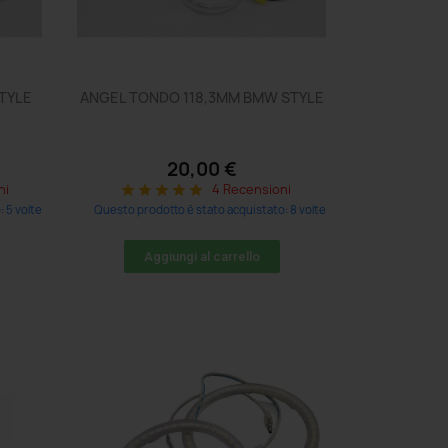
TYLE
ANGEL TONDO 118,3MM BMW STYLE
20,00 €
ni
4 Recensioni
star
star
star
star
star
 5 volte
Questo prodotto è stato acquistato: 8 volte
Aggiungi al carrello