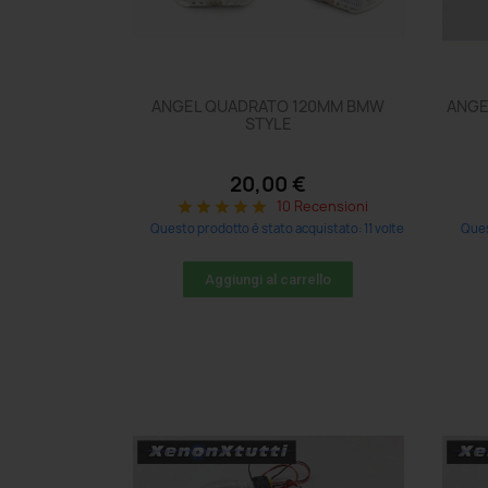
ANGEL QUADRATO 120MM BMW
ANGE
STYLE
20,00 €
10 Recensioni
star
star
star
star
star
Questo prodotto è stato acquistato: 11 volte
Ques
Aggiungi al carrello