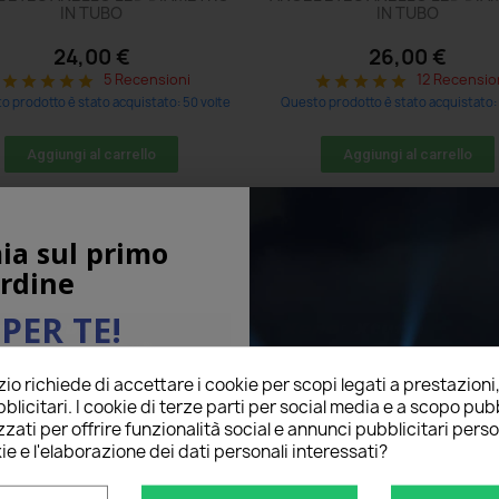
IN TUBO
IN TUBO
24,00 €
26,00 €
5 Recensioni
12 Recensio
star
star
star
star
star
star
star
star
star
star
o prodotto è stato acquistato: 50 volte
Questo prodotto è stato acquistato: 
Aggiungi al carrello
Aggiungi al carrello
ia sul primo
rdine
PER TE!
o richiede di accettare i cookie per scopi legati a prestazioni
ail qui sotto per ricevere il
blicitari. I cookie di terze parti per social media e a scopo pubb
O
sul tuo primo ordine!
zati per offrire funzionalità social e annunci pubblicitari perso
ie e l'elaborazione dei dati personali interessati?