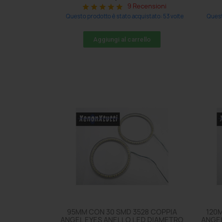
9 Recensioni
star
star
star
star
star
Questo prodotto è stato acquistato: 53 volte
Quest
Aggiungi al carrello
95MM CON 30 SMD 3528 COPPIA
120
ANGEL EYES ANELLO LED DIAMETRO
ANGEL