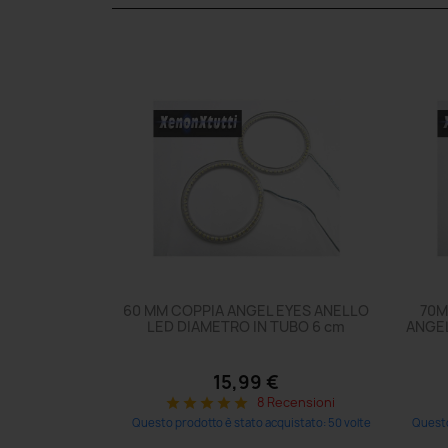
60 MM COPPIA ANGEL EYES ANELLO
70M
LED DIAMETRO IN TUBO 6 cm
ANGEL
15,99 €
8 Recensioni
star
star
star
star
star
Questo prodotto è stato acquistato: 50 volte
Questo