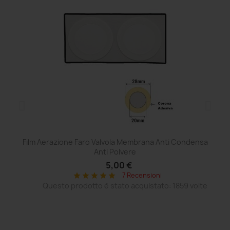
Film Aerazione Faro Valvola Membrana Anti Condensa
Ce
Anti Polvere
5,00 €
7 Recensioni
star
star
star
star
star
Questo prodotto è stato acquistato: 1859 volte