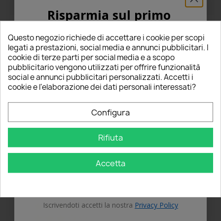
Risparmia sul primo
ordine
Questo negozio richiede di accettare i cookie per scopi
5% PER TE!
legati a prestazioni, social media e annunci pubblicitari. I
cookie di terze parti per social media e a scopo
Commenti
pubblicitario vengono utilizzati per offrire funzionalità
Tutte le recensioni
Inserisci la tua email qui sotto per ricevere il
social e annunci pubblicitari personalizzati. Accetti i
5% DI SCONTO
sul tuo primo ordine!
cookie e l'elaborazione dei dati personali interessati?
Nome
Riepilogo
Configura
0
Rifiuta
Email
star_border
star_border
star_border
star_border
star_border
(0 Recensioni)
Accetta
OTTIENI IL 5%
Seleziona un punteggio per filtrare le recensioni.
star
star
star
star
star
5
(0)
Iscrivendoti accetti la nostra
Privacy Policy
star
star
star
star
star_border
4
(0)
star
star
star
star_border
star_border
3
(0)