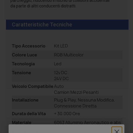
parcheggio, riducendo il rischio di collisioni accidentali
da parte di altri conducenti distratti.
Caratteristiche Tecniche
Tipo Accessorio
Kit LED
Colore Luce
RGB Multicolor
Tecnologia
Led
Tensione
12v DC
24V DC
Veicolo Compatibile
Auto
Camion Mezzi Pesanti
Installazione
Plug & Play, Nessuna Modifica.
Connessione Diretta
Durata della Vita
+ 30.000 Ore
Materiale
6063 Alluminio Aeronautico e abs
Modello Chip
CSP