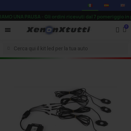
NA PAUSA - Gli ordini ricevuti dal 7 pomeriggio in poi v