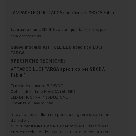
LAMPADE LED LUCI TARGA specifico per SKODA Fabia
1
Lampada
con
LED S-Lux
con qualità top
sviluppato
dalla Xenonpertutti
Nuovo modello KIT FULL LED specifico
LUCI
TARGA
SPECIFICHE TECNICHE:
ATTACCO
LUCI TARGA
specifico per SKODA
Fabia 1
Tensione di lavoro 8-36VDC
Colore della luce BIANCA (6000K)
LED DI NOSTRA PRODUZIONE
Potenza di lavoro: 5W
Nuova base in alluminio per una migliore dispersione
del calore
Nuove centraline
CANBUS
per togliere il fastidioso
errore check luci del computer di bordo, con attacchi