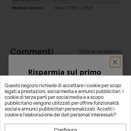
Modello Veicolo
Fabia 1 (1999 - 2007)
Commenti
Tutte le recensioni
Risparmia sul primo
Riepilogo
ordine
5
Questo negozio richiede di accettare i cookie per scopi
5% PER TE!
legati a prestazioni, social media e annunci pubblicitari. I
star
star
star
star
star
cookie di terze parti per social media e a scopo
(4 Recensioni)
pubblicitario vengono utilizzati per offrire funzionalità
Inserisci la tua email qui sotto per ricevere il
social e annunci pubblicitari personalizzati. Accetti i
5% DI SCONTO
sul tuo primo ordine!
Seleziona un punteggio per filtrare le recensioni.
cookie e l'elaborazione dei dati personali interessati?
star
star
star
star
star
5
(4)
Nome
Configura