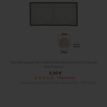
Film Aerazione Faro Valvola Membrana Anti Condensa
Ce
Anti Polvere
5,00 €
7 Recensioni
star
star
star
star
star
Questo prodotto è stato acquistato: 1859 volte