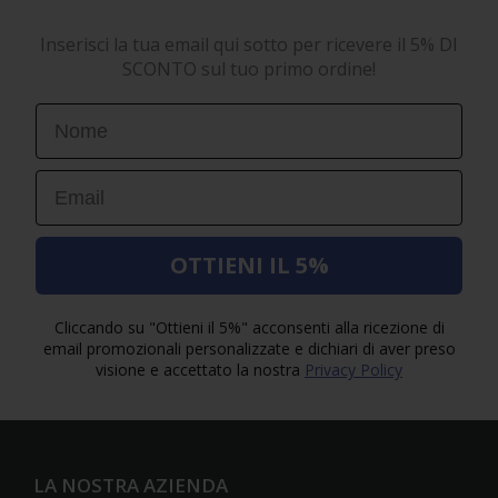
Inserisci la tua email qui sotto per ricevere il 5% DI
SCONTO sul tuo primo ordine!
First Name
Email
OTTIENI IL 5%
Cliccando su "Ottieni il 5%" acconsenti alla ricezione di
email promozionali personalizzate e dichiari di aver preso
visione e accettato la nostra
Privacy Policy
LA NOSTRA AZIENDA