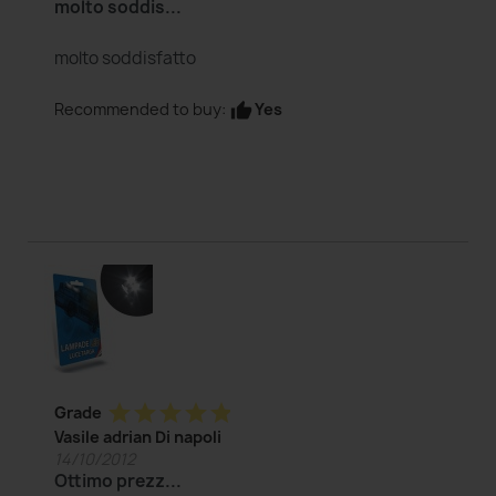
molto soddis...
molto soddisfatto
Yes
Recommended to buy:
thumb_up
star
star
star
star
star
Grade
Vasile adrian Di napoli
14/10/2012
Ottimo prezz...