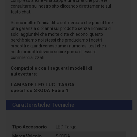
compreso anche whatsapp e una chat che potrete
consultare sul nostro sito cliccando direttamente sul
tasto chat.
Siamo inoltre l'unica ditta sul mercato che può offrire
una garanzia di 2 anni sul prodotto senza richiesta di
soldi aggiuntivi che molte ditte chiedono, questo
perchè siamo noi stessi che produciamo i nostri
prodotti e quindi conosciamo i numerosi test che i
nostri prodotti devono subire prima di essere
commercializzati.
Compatibile con i seguenti modelli di
autovetture:
LAMPADE LED LUCI TARGA
specifico
SKODA Fabia 1
Caratteristiche Tecniche
Tipo Accessorio
LED Targa
Marca Veicolo
SKODA