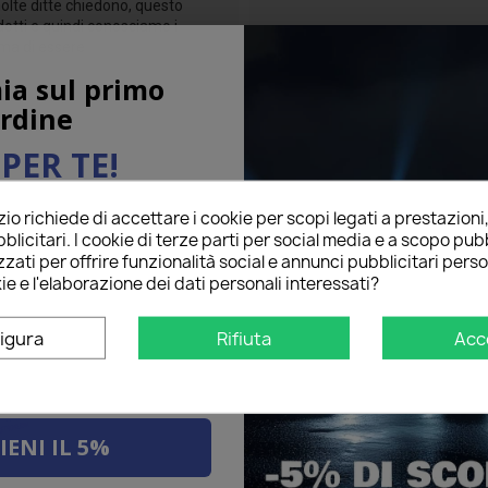
molte ditte chiedono, questo
otti e quindi conosciamo i
ima di essere
ia sul primo
rdine
PER TE!
o richiede di accettare i cookie per scopi legati a prestazioni
ail qui sotto per ricevere il
blicitari. I cookie di terze parti per social media e a scopo pubb
O
sul tuo primo ordine!
zati per offrire funzionalità social e annunci pubblicitari perso
ie e l'elaborazione dei dati personali interessati?
na per
igura
Rifiuta
Acc
Tutto come d...
star
star
star
star
star
Grade
El mostapha Colelli
10/06/2019
Tutto come da des
IENI IL 5%
Recommended to b