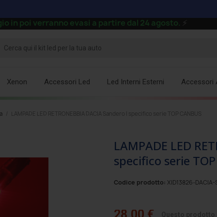
verranno evasi a partire dal 24 agosto.
⚡
Xenon
Accessori Led
Led Interni Esterni
Accessori 
a
LAMPADE LED RETRONEBBIA DACIA Sandero I specifico serie TOP CANBUS
LAMPADE LED RETR
specifico serie T
Codice prodotto:
XID13826-DACIA-
28,00 €
Questo prodotto è