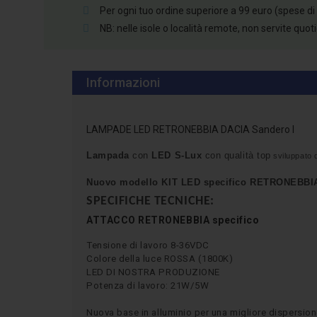
Per ogni tuo ordine superiore a 99 euro (spese di
NB: nelle isole o località remote, non servite quo
Informazioni
LAMPADE LED RETRONEBBIA DACIA Sandero I
Lampada
con
LED S-Lux
con qualità top
sviluppato d
Nuovo modello KIT LED specifico RETRONEBBI
SPECIFICHE TECNICHE:
ATTACCO RETRONEBBIA
specifico
Tensione di lavoro 8-36VDC
Colore della luce ROSSA (1800K)
LED DI NOSTRA PRODUZIONE
Potenza di lavoro: 21W/5W
Nuova base in alluminio per una migliore dispersion