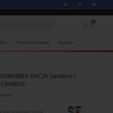
Auto
Proiettori Lenticolari
Aozoom
ONEBBIA DACIA Sandero I
OP CANBUS
SanderoI
 stato acquistato: 5 volte