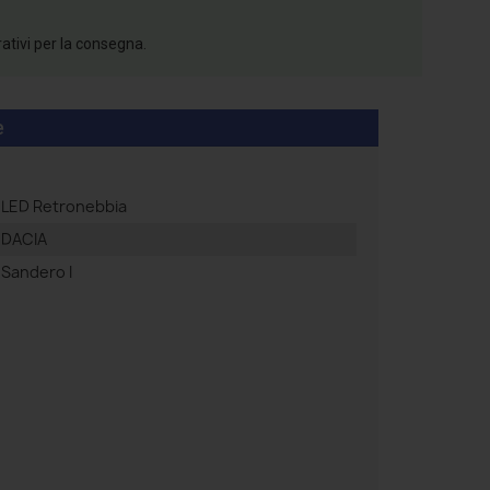
rativi per la consegna.
e
LED Retronebbia
DACIA
Sandero I