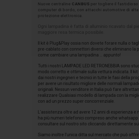
Nuove centraline
CANBUS
per togliere il fastidioso
computer di bordo, con attacchi automotive di alta
protezione elettronica.
Ogni lampadina è fatta di alluminio ricavato dal pie
maggiore resa termica possibile.
Il kit è Plug&Play ossia non dovete forare nulla o tagl
pre-cablato con connettori diversi che eliminano la pos
come cambiare una lampadina ... appunto!
Tutti i nostri LAMPADE LED RETRONEBBIA sono studi
modo corretto e ottimale sulla vettura indicata. Il ki
dai nostri ingegneri e tecnici in tutte le fasi della 
per avere un risultato migliore delle normali lampad
originali. Nessun venditore in Italia può fare altre
realizzare Qualsiasi modello di lampada con la migl
con ad un prezzo super concorrenziale.
L'assistenza oltre ad avere 12 anni di esperienza e m
ha più numeri telefonici compreso anche whatsapp 
consultare sul nostro sito cliccando direttamente sul
Siamo inoltre l'unica ditta sul mercato che può offri