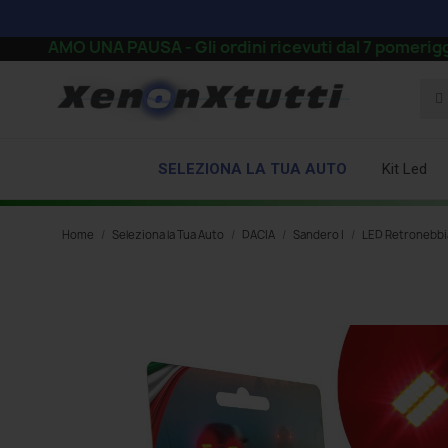
 UNA PAUSA - Gli ordini ricevuti dal 7 pomeriggio in poi 
SELEZIONA LA TUA AUTO
Kit Led
Home
Seleziona la Tua Auto
DACIA
Sandero I
LED Retronebbi