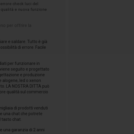
 errore check luci del
 qualità e nuova funzione
no per offrire la
iare e saldare. Tutto è già
sibilità di errore. Facile
ati per funzionare in
t viene seguito e progettato
progettazione e produzione
e alogene, led o xenon
ttanto. LA NOSTRA DITTA può
iore qualità sul commercio
igliaia di prodotti venduti
e una chat che potrete
 tasto chat.
re una garanzia di 2 anni