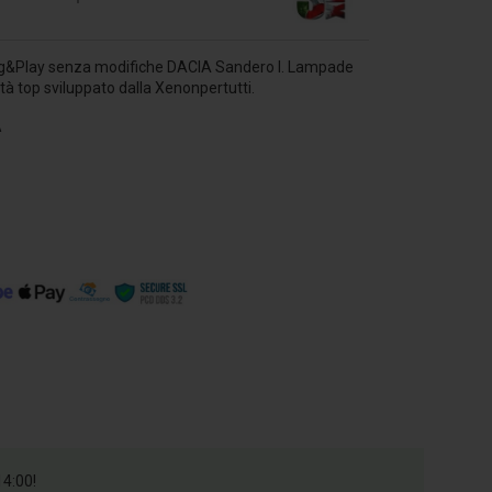
Play senza modifiche DACIA Sandero I
.
Lampade
tà top sviluppato dalla Xenonpertutti.
A
14:00!