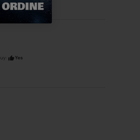
Yes
uy:
thumb_up