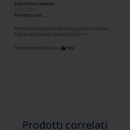
Aldo felice Farinetti
27/02/2019
Perfetto con...
Perfetto consigliato rapido oggetto come da
foto acquisterò di nuovo da loro++++
Yes
Recommended to buy:
thumb_up
Prodotti correlati