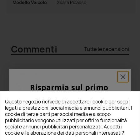
Modello Veicolo
Xsara Picasso
Commenti
Tutte le recensioni
Riepilogo
5
Risparmia sul primo
ordine
star
star
star
star
star
Questo negozio richiede di accettare i cookie per scopi
(12 Recensioni)
5% PER TE!
legati a prestazioni, social media e annunci pubblicitari. I
cookie di terze parti per social media e a scopo
Seleziona un punteggio per filtrare le recensioni.
pubblicitario vengono utilizzati per offrire funzionalità
Inserisci la tua email qui sotto per ricevere il
social e annunci pubblicitari personalizzati. Accetti i
star
star
star
star
star
5
(12)
5% DI SCONTO
sul tuo primo ordine!
cookie e l'elaborazione dei dati personali interessati?
star
star
star
star
star_border
4
(0)