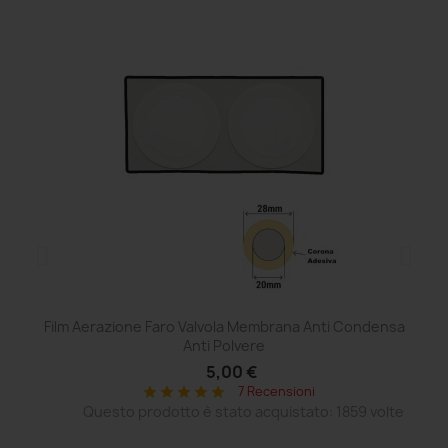
Film Aerazione Faro Valvola Membrana Anti Condensa
Ce
Anti Polvere
5,00 €
7 Recensioni
star
star
star
star
star
Questo prodotto è stato acquistato: 1859 volte