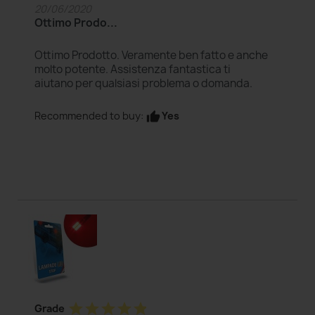
20/06/2020
Ottimo Prodo...
Ottimo Prodotto. Veramente ben fatto e anche
molto potente. Assistenza fantastica ti
aiutano per qualsiasi problema o domanda.
Yes
Recommended to buy:
thumb_up
star
star
star
star
star
Grade