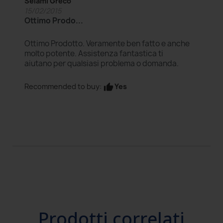
Selami Greco
15/02/2015
Ottimo Prodo...
Ottimo Prodotto. Veramente ben fatto e anche
molto potente. Assistenza fantastica ti
aiutano per qualsiasi problema o domanda.
Yes
Recommended to buy:
thumb_up
Prodotti correlati