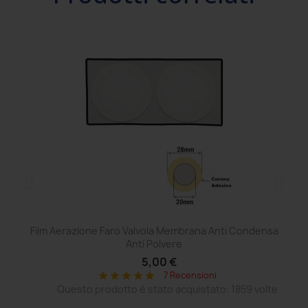
Film Aerazione Faro Valvola Membrana Anti Condensa
Ce
Anti Polvere
5,00 €
7 Recensioni
star
star
star
star
star
Questo prodotto è stato acquistato: 1859 volte