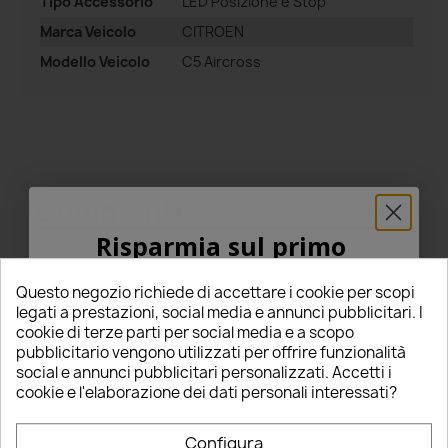
Tipo Accessorio
LED Posizione e Stop
Marca Veicolo
CITROEN
Modello Veicolo
C5 Aircross
Commenti
Tutte le recensioni
Risparmia sul primo
ordine
Riepilogo
Questo negozio richiede di accettare i cookie per scopi
5% PER TE!
legati a prestazioni, social media e annunci pubblicitari. I
5
cookie di terze parti per social media e a scopo
pubblicitario vengono utilizzati per offrire funzionalità
Inserisci la tua email qui sotto per ricevere il
star
star
star
star
star
social e annunci pubblicitari personalizzati. Accetti i
5% DI SCONTO
sul tuo primo ordine!
(6 Recensioni)
cookie e l'elaborazione dei dati personali interessati?
Seleziona un punteggio per filtrare le recensioni.
Nome
Configura