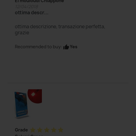
El mouloudi Chiappone
12/04/2018
ottima descr...
ottima descrizione, transazione perfetta,
grazie
Yes
Recommended to buy:
thumb_up
star
star
star
star
star
Grade