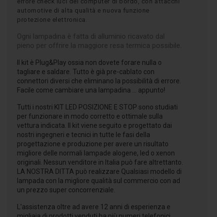
errore check luci del computer di bordo, con attacchi
automotive di alta qualità e nuova funzione
protezione elettronica.
Ogni lampadina è fatta di alluminio ricavato dal
pieno per offrire la maggiore resa termica possibile.
Il kit è Plug&Play ossia non dovete forare nulla o
tagliare e saldare. Tutto è già pre-cablato con
connettori diversi che eliminano la possibilità di errore.
Facile come cambiare una lampadina ... appunto!
Tutti i nostri KIT LED POSIZIONE E STOP sono studiati
per funzionare in modo corretto e ottimale sulla
vettura indicata. Il kit viene seguito e progettato dai
nostri ingegneri e tecnici in tutte le fasi della
progettazione e produzione per avere un risultato
migliore delle normali lampade alogene, led o xenon
originali. Nessun venditore in Italia può fare altrettanto.
LA NOSTRA DITTA può realizzare Qualsiasi modello di
lampada con la migliore qualità sul commercio con ad
un prezzo super concorrenziale.
L'assistenza oltre ad avere 12 anni di esperienza e
migliaia di prodotti venduti ha più numeri telefonici