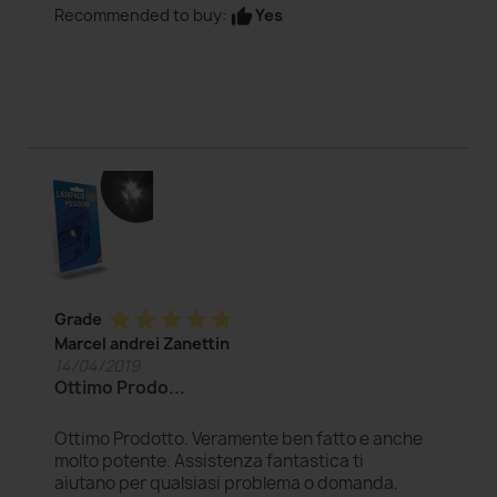
Yes
Recommended to buy:
thumb_up
star
star
star
star
star
Grade
Marcel andrei Zanettin
14/04/2019
Ottimo Prodo...
Ottimo Prodotto. Veramente ben fatto e anche
molto potente. Assistenza fantastica ti
aiutano per qualsiasi problema o domanda.