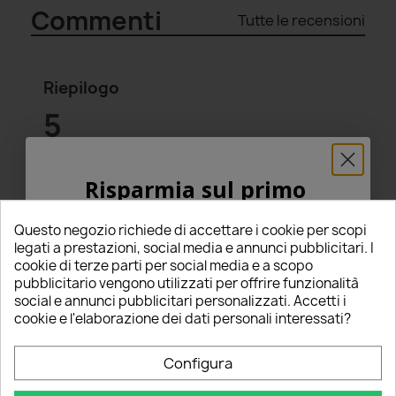
Commenti
Tutte le recensioni
Riepilogo
5
star
star
star
star
star
(7 Recensioni)
Risparmia sul primo
ordine
Seleziona un punteggio per filtrare le recensioni.
Questo negozio richiede di accettare i cookie per scopi
star
star
star
star
star
5% PER TE!
5
(7)
legati a prestazioni, social media e annunci pubblicitari. I
star
star
star
star
star_border
4
(0)
cookie di terze parti per social media e a scopo
pubblicitario vengono utilizzati per offrire funzionalità
star
star
star
star_border
star_border
3
(0)
Inserisci la tua email qui sotto per ricevere il
social e annunci pubblicitari personalizzati. Accetti i
star
star
star_border
star_border
star_border
2
(0)
5% DI SCONTO
sul tuo primo ordine!
cookie e l'elaborazione dei dati personali interessati?
star
star_border
star_border
star_border
star_border
1
(0)
Nome
Configura
Scrivi una recensione
edit