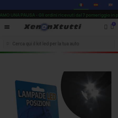
NA PAUSA - Gli ordini ricevuti dal 7 pomeriggio in poi ve