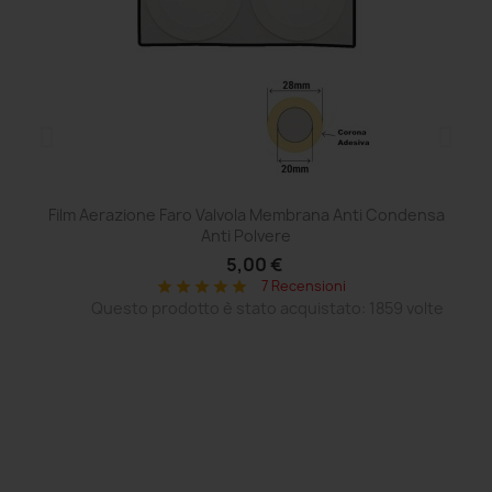
Film Aerazione Faro Valvola Membrana Anti Condensa
Ce
Anti Polvere
5,00 €
7 Recensioni
star
star
star
star
star
Questo prodotto è stato acquistato: 1859 volte