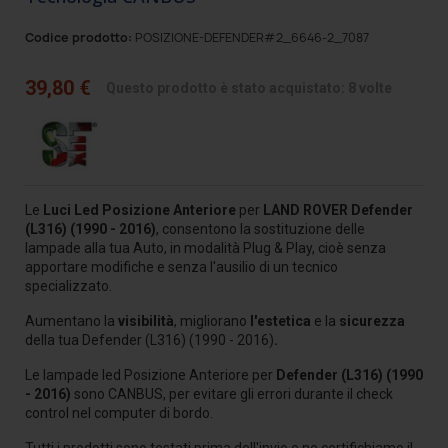
Codice prodotto:
POSIZIONE-DEFENDER#2_6646-2_7087
39,80 €
Questo prodotto è stato acquistato: 8 volte
Le
Luci Led Posizione Anteriore
per
LAND ROVER Defender
(L316) (1990 - 2016)
, consentono la sostituzione delle
lampade alla tua Auto
, in modalità Plug & Play, cioè senza
apportare modifiche e senza l'ausilio di un tecnico
specializzato.
Aumentano la
visibilità
, migliorano
l'estetica
e la
sicurezza
della tua Defender (L316) (1990 - 2016)
.
Le lampade led Posizione Anteriore per
Defender (L316) (1990
- 2016)
sono CANBUS, per evitare gli errori durante il check
control nel computer di bordo.
Tutti i prodotti sono testati prima dell'invio e ne certifichiamo il