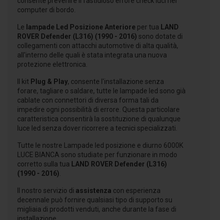
consente prevenire il fastidioso errore check luci nel
computer di bordo.
Le
lampade Led Posizione Anteriore
per tua
LAND
ROVER Defender (L316) (1990 - 2016)
sono dotate di
collegamenti con attacchi automotive di alta qualità,
all'interno delle quali è stata integrata una nuova
protezione elettronica.
Il kit
Plug & Play
, consente l'installazione senza
forare, tagliare o saldare, tutte le lampade led sono già
cablate con connettori di diversa forma tali da
impedire ogni possibilità di errore. Questa particolare
caratteristica consentirà la sostituzione di qualunque
luce led senza dover ricorrere a tecnici specializzati.
Tutte le nostre Lampade led posizione e diurno 6000K
LUCE BIANCA sono studiate per funzionare in modo
corretto sulla tua
LAND ROVER Defender (L316)
(1990 - 2016)
.
Il nostro servizio di
assistenza
con esperienza
decennale può fornire qualsiasi tipo di supporto su
migliaia di prodotti venduti, anche durante la fase di
installazione.