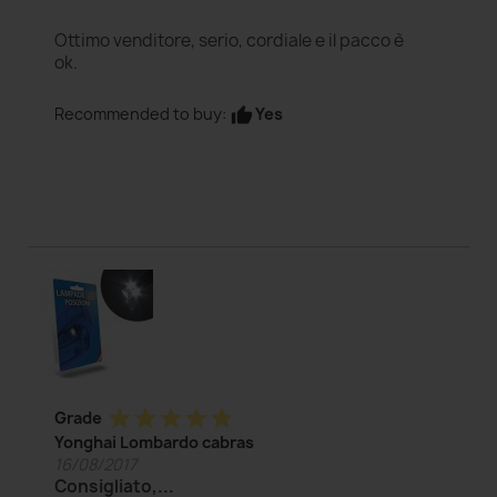
Ottimo venditore, serio, cordiale e il pacco è
ok.
Yes
Recommended to buy:
thumb_up
star
star
star
star
star
Grade
Yonghai Lombardo cabras
16/08/2017
Consigliato,...