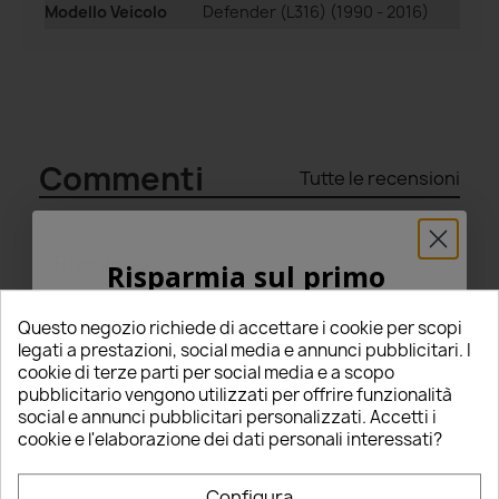
Modello Veicolo
Defender (L316) (1990 - 2016)
Commenti
Tutte le recensioni
Riepilogo
Risparmia sul primo
5
ordine
Questo negozio richiede di accettare i cookie per scopi
5% PER TE!
legati a prestazioni, social media e annunci pubblicitari. I
star
star
star
star
star
cookie di terze parti per social media e a scopo
(8 Recensioni)
pubblicitario vengono utilizzati per offrire funzionalità
Inserisci la tua email qui sotto per ricevere il
Seleziona un punteggio per filtrare le recensioni.
social e annunci pubblicitari personalizzati. Accetti i
5% DI SCONTO
sul tuo primo ordine!
cookie e l'elaborazione dei dati personali interessati?
star
star
star
star
star
5
(8)
Nome
star
star
star
star
star_border
4
(0)
Configura