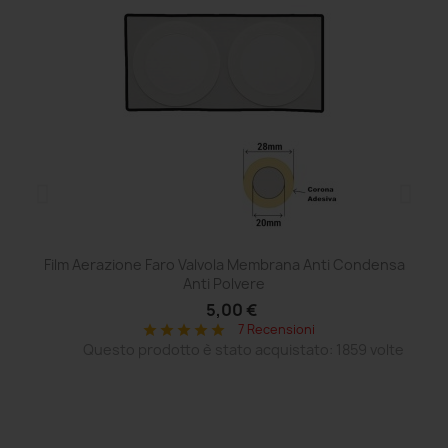
Film Aerazione Faro Valvola Membrana Anti Condensa
Ce
Anti Polvere
5,00 €
7 Recensioni
star
star
star
star
star
Questo prodotto è stato acquistato: 1859 volte