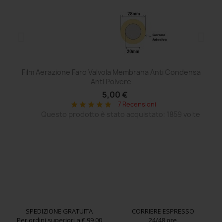
Film Aerazione Faro Valvola Membrana Anti Condensa
Ce
Anti Polvere
5,00 €
7 Recensioni
star
star
star
star
star
Questo prodotto è stato acquistato: 1859 volte
SPEDIZIONE GRATUITA
CORRIERE ESPRESSO
Per ordini superiori a € 99,00
24/48 ore