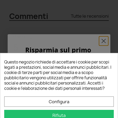
Commenti
Tutte le recensioni
Riepilogo
5
Risparmia sul primo
ordine
star
star
star
star
star
Questo negozio richiede di accettare i cookie per scopi
(8 Recensioni)
5% PER TE!
legati a prestazioni, social media e annunci pubblicitari. I
Seleziona un punteggio per filtrare le recensioni.
cookie di terze parti per social media e a scopo
pubblicitario vengono utilizzati per offrire funzionalità
Inserisci la tua email qui sotto per ricevere il
star
star
star
star
star
5
(8)
social e annunci pubblicitari personalizzati. Accetti i
5% DI SCONTO
sul tuo primo ordine!
star
star
star
star
star_border
cookie e l'elaborazione dei dati personali interessati?
4
(0)
star
star
star
star_border
star_border
3
(0)
Nome
star
star
star_border
star_border
star_border
2
(0)
Configura
star
star_border
star_border
star_border
star_border
1
(0)
Rifiuta
Email