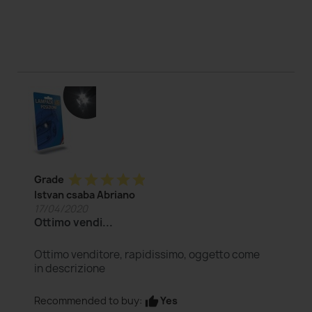
star
star
star
star
star
Grade
Istvan csaba Abriano
17/04/2020
Ottimo vendi...
Ottimo venditore, rapidissimo, oggetto come
in descrizione
Yes
Recommended to buy:
thumb_up