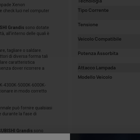
Tecnologia
lampade Xenon
Tipo Corrente
re check luci nel computer
Tensione
SHI Grandis
sono dotate
, all'interno delle quali è
Veicolo Compatibile
re, tagliare o saldare.
Potenza Assorbita
ori di diversa forma tali
lare caratteristica
Attacco Lampada
senza dover ricorrere a
Modello Veicolo
00K-4300K-5000K-6000K-
ionare in modo corretto
nale può fornire qualsiasi
e durante la fase di
UBISHI Grandis
sono