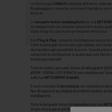
La tecnologia
CANBUS
integrata all'interno delle 
Anabbaglianti, consente prevenire il fastidioso erro
di bordo.
Le
lampade Xenon Anabbaglianti
per tua
MITSUBI
di collegamenti con attacchi automotive di alta qualità
stata integrata una nuova protezione elettronica.
Il kit
Plug & Play
, consente l'installazione senza fora
Tutte le lampade Xenon sono già cablate con connett
da impedire ogni possibilità di errore. Questa partico
consentirà la sostituzione di qualunque luce Xenon 
tecnici specializzati.
Tutte le nostre Lampade Xenon Anabbaglianti 30
8000K-10000K LUCE BIANCA sono studiate per funz
sulla tua
MITSUBISHI Grandis
.
Il nostro servizio di
Assistenza
con esperienza decen
tipo di supporto su migliaia di prodotti venduti, anch
installazione.
Tutte le lampade Xenon Anabbaglianti per tua
MITS
dotate di una garanzia di 2 anni sul prodotto.