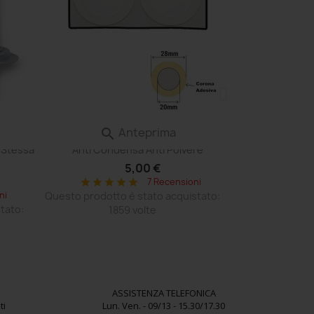
Anteprima

NTOLA
Film Aerazione Faro Valvola Membrana
 Stessa
Anti Condensa Anti Polvere
5,00 €
7 Recensioni
star
star
star
star
star
ni
Questo prodotto è stato acquistato:
tato:
1859 volte
ASSISTENZA TELEFONICA
ti
Lun. Ven. - 09/13 - 15.30/17.30