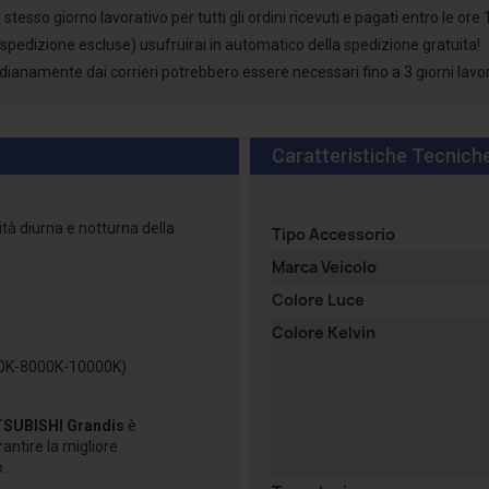
esso giorno lavorativo per tutti gli ordini ricevuti e pagati entro le ore 
 spedizione escluse) usufruirai in automatico della spedizione gratuita!
tidianamente dai corrieri potrebbero essere necessari fino a 3 giorni lavo
Caratteristiche Tecnich
ità diurna e notturna della
Tipo Accessorio
Marca Veicolo
Colore Luce
Colore Kelvin
00K-8000K-10000K)
SUBISHI Grandis
è
rantire la migliore
o.