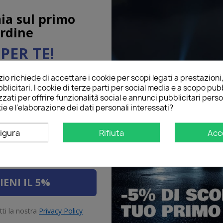
ia sul primo
rdine
PER TE!
o richiede di accettare i cookie per scopi legati a prestazioni
ail qui sotto per ricevere il
blicitari. I cookie di terze parti per social media e a scopo pubb
O
sul tuo primo ordine!
na per
zati per offrire funzionalità social e annunci pubblicitari perso
ie e l'elaborazione dei dati personali interessati?
come descrit...
star
star
star
star
star
Grade
Aldemiro arturo Vignola
igura
Rifiuta
Acc
13/12/2015
come descritto pe
Recommended to b
IENI IL 5%
tti la nostra
Privacy Policy