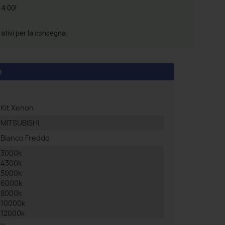
14:00!
rativi per la consegna.
e
Kit Xenon
MITSUBISHI
Bianco Freddo
3000k
4300k
5000k
6000k
8000k
10000k
12000k