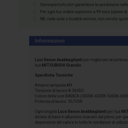
Xenonpertutti.com garantisce la spedizione nello st
Per ogni tuo ordine superiore a 99 euro (spese di
NB: nelle isole o località remote, non servite quo
Informazioni
Luci Xenon Anabbaglianti
per migliorare la luminos
tua
MITSUBISHI Grandis
Specifiche Tecniche
Attacco lampada
H1
Tensione di lavoro 8-36VDC
Colore della luce BIANCA (3000K-4300K-5000K-60
Potenza di lavoro: 35/55W
Ogni singola
Luce Xenon Anabbaglianti
per tua
MIT
dotata di base in alluminio ricavato dal pieno, per ga
dispersione del calore in tutte le condizioni di utilizz