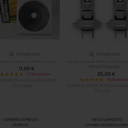
Anteprima
Anteprima


LANTE FARO SILICONE Colla Auto
Lampade Led H7 Rotativo VE
i Retrofit Band 9.5MM X 4.57M
6000K Canbus Base Che Ruota
Misura Originale
11,00 €
25,00 €
17 Recensioni
star
star
star
star
star
 prodotto è stato acquistato:
18 Recensio
star
star
star
star
star
Questo prodotto è stato acquis
1040 volte
770 volte
CORRIERE ESPRESSO
RESO GARANTITO
24/48 ore
contatta assistenza clien