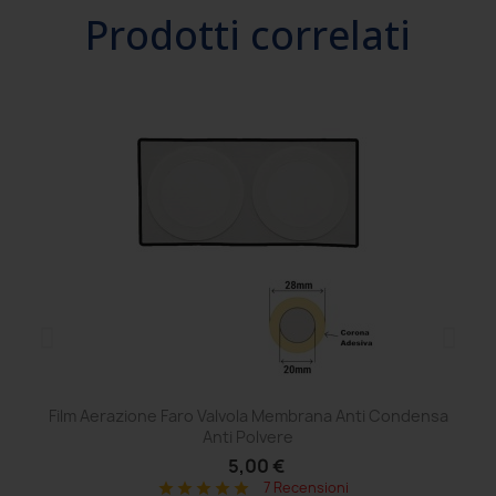
Prodotti correlati
Film Aerazione Faro Valvola Membrana Anti Condensa
Ce
Anti Polvere
5,00 €
7 Recensioni
star
star
star
star
star