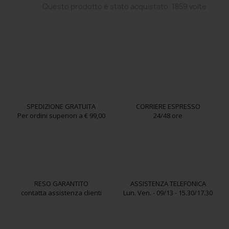
Questo prodotto è stato acquistato: 1859 volte
SPEDIZIONE GRATUITA
CORRIERE ESPRESSO
Per ordini superiori a € 99,00
24/48 ore
RESO GARANTITO
ASSISTENZA TELEFONICA
contatta assistenza clienti
Lun. Ven. - 09/13 - 15.30/17.30