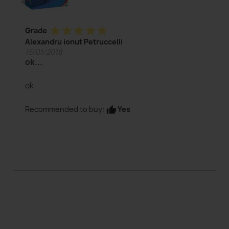
star
star
star
star
star
Grade
Alexandru ionut Petruccelli
15/01/2018
ok...
ok
Yes
Recommended to buy:
thumb_up