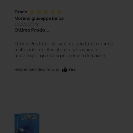
star
star
star
star
star
Grade
Moreno giuseppe Belba
06/06/2019
Ottimo Prodo...
Ottimo Prodotto. Veramente ben fatto e anche
molto potente. Assistenza fantastica ti
aiutano per qualsiasi problema o domanda.
Yes
Recommended to buy:
thumb_up