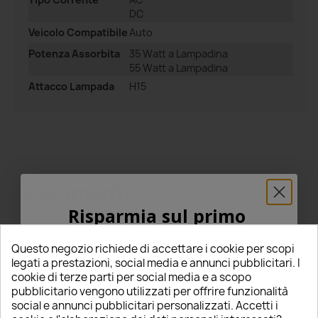
DC
Veicolo Compatibile
Auto
Potenza Assorbita
35 Watt a Lampadina
55 Watt a Lampadina
Attacco Lampada
H15
Commenti
Tutte le recensioni
Risparmia sul primo
ordine
Riepilogo
Questo negozio richiede di accettare i cookie per scopi
5% PER TE!
legati a prestazioni, social media e annunci pubblicitari. I
5
cookie di terze parti per social media e a scopo
pubblicitario vengono utilizzati per offrire funzionalità
Inserisci la tua email qui sotto per ricevere il
star
star
star
star
star
social e annunci pubblicitari personalizzati. Accetti i
5% DI SCONTO
sul tuo primo ordine!
(8 Recensioni)