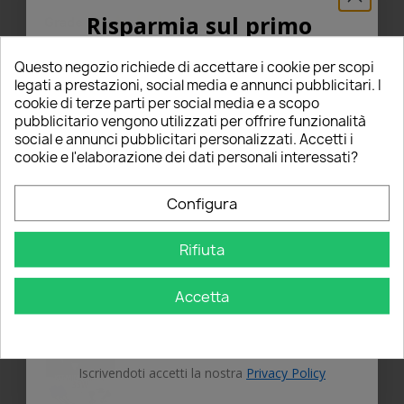
Risparmia sul primo
star
star
star
star
star
Grade
Carlo Gerardo C
ordine
30/06/2022
Questo negozio richiede di accettare i cookie per scopi
5% PER TE!
Verified Purchaser
legati a prestazioni, social media e annunci pubblicitari. I
star
Ottima rapporto qualità/prezzo
cookie di terze parti per social media e a scopo
pubblicitario vengono utilizzati per offrire funzionalità
Inserisci la tua email qui sotto per ricevere il
social e annunci pubblicitari personalizzati. Accetti i
Kit con grande rapporto qualità/prezzo.
5% DI SCONTO
sul tuo primo ordine!
cookie e l'elaborazione dei dati personali interessati?
Veritiera anche la colorazione (nel mio caso
5000k). Consiglio vivamente.
Nome
Configura
Yes
Recommended to buy:
thumb_up
Rifiuta
Email
Accetta
OTTIENI IL 5%
Iscrivendoti accetti la nostra
Privacy Policy