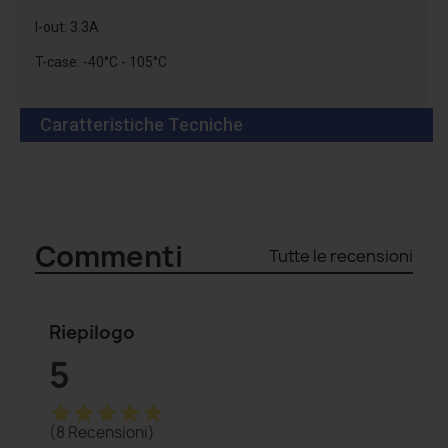
I-out: 3.3A
T-case: -40°C - 105°C
Caratteristiche Tecniche
Commenti
Tutte le recensioni
Riepilogo
5
star
star
star
star
star
(8 Recensioni)