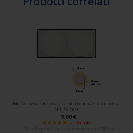
Prodotti correlati
Film Aerazione Faro Valvola Membrana Anti Condensa
Ce
Anti Polvere
5,00 €
7 Recensioni
star
star
star
star
star
Questo prodotto è stato acquistato: 1859 volte