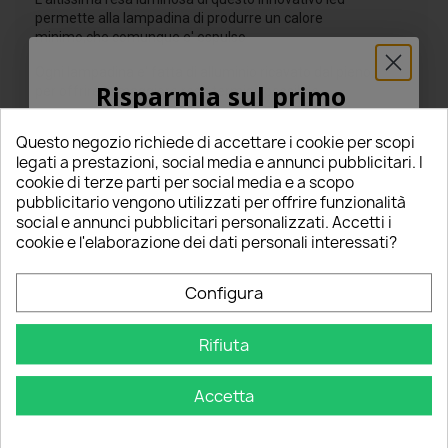
permette alla lampadina di produrre un calore
minimo,che comunque e' espulso
Ogni lampadina e' fatta di alluminio ricavato dal pieno,
Risparmia sul primo
per offrire la maggiore resa termica possibile
ordine
Diffidate dalle lampadine h7 con led smd o altri e
Questo negozio richiede di accettare i cookie per scopi
alimentazione diretta 12v o 24v,
5% PER TE!
legati a prestazioni, social media e annunci pubblicitari. I
cookie di terze parti per social media e a scopo
Caratteristiche Tecniche
pubblicitario vengono utilizzati per offrire funzionalità
Inserisci la tua email qui sotto per ricevere il
social e annunci pubblicitari personalizzati. Accetti i
5% DI SCONTO
sul tuo primo ordine!
cookie e l'elaborazione dei dati personali interessati?
Nome
Configura
Commenti
Tutte le recensioni
Rifiuta
Email
Accetta
Riepilogo
OTTIENI IL 5%
5