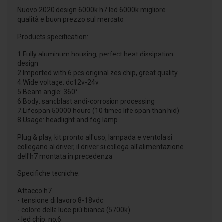
Nuovo 2020 design 6000k h7 led 6000k migliore
qualità e buon prezzo sul mercato
Products specification:
1.Fully aluminum housing, perfect heat dissipation
design
2.Imported with 6 pcs original zes chip, great quality
4.Wide voltage: dc12v-24v
5.Beam angle: 360°
6.Body: sandblast andi-corrosion processing
7.Lifespan 50000 hours (10 times life span than hid)
8.Usage: headlight and fog lamp
Plug & play, kit pronto all'uso, lampada e ventola si
collegano al driver, il driver si collega all'alimentazione
dell'h7 montata in precedenza
Specifiche tecniche:
Attacco h7
- tensione di lavoro 8-18vdc
- colore della luce più bianca (5700k)
- led chip: no.6