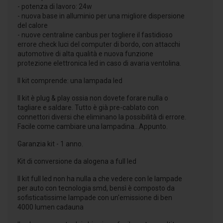
- potenza di lavoro: 24w
- nuova base in alluminio per una migliore dispersione
del calore
- nuove centraline canbus per togliere il fastidioso
errore check luci del computer di bordo, con attacchi
automotive di alta qualità e nuova funzione
protezione elettronica led in caso di avaria ventolina.
Il kit comprende: una lampada led
Il kit è plug & play ossia non dovete forare nulla o
tagliare e saldare. Tutto è già pre-cablato con
connettori diversi che eliminano la possibilità di errore.
Facile come cambiare una lampadina...Appunto.
Garanzia kit - 1 anno.
Kit di conversione da alogena a full led
Il kit full led non ha nulla a che vedere con le lampade
per auto con tecnologia smd, bensì è composto da
sofisticatissime lampade con un'emissione di ben
4000 lumen cadauna