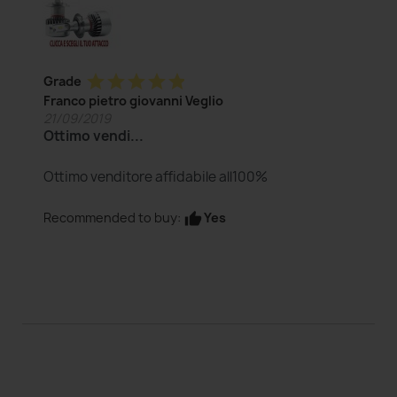
star
star
star
star
star
Grade
Franco pietro giovanni Veglio
21/09/2019
Ottimo vendi...
Ottimo venditore affidabile all100%
Yes
Recommended to buy:
thumb_up