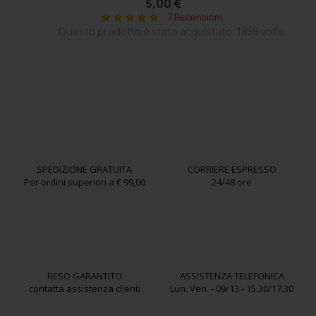
5,00 €
7 Recensioni
star
star
star
star
star
Questo prodotto è stato acquistato: 1859 volte
SPEDIZIONE GRATUITA
CORRIERE ESPRESSO
Per ordini superiori a € 99,00
24/48 ore
RESO GARANTITO
ASSISTENZA TELEFONICA
contatta assistenza clienti
Lun. Ven. - 09/13 - 15.30/17.30