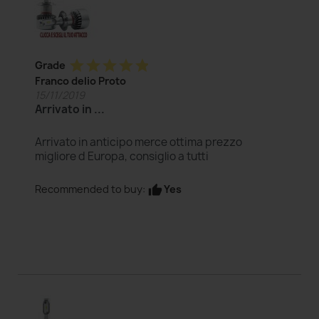
star
star
star
star
star
Grade
Franco delio Proto
15/11/2019
Arrivato in ...
Arrivato in anticipo merce ottima prezzo
migliore d Europa, consiglio a tutti
Yes
Recommended to buy:
thumb_up