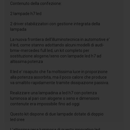
Contenuto della confezione:
2 lampade h7 led
2 driver stabilizzatori con gestione integrata della
lampada
La nuova frontiera dell'illuminotecnica in automotive e'
il led, come stanno adottando alcuni modelli di audi-
bmw-mercedes full led, un kit completo per
sostituzione alogene/xeno con lampade led h7 ad
altissima potenza
Il led e' risaputo che fa moltissima luce in proporzione
alla potenza assorbita, ma il poco calore che produce
va smaltito rapidamente tramite dissipazione passiva.
Realizzare una lampadina a led h7 con potenza
luminosa al pari con alogene o xeno e dimensioni
contenute era impossibile fino ad oggi
Questo kit dispone di due lampade dotate di doppio
led cree
L'altissima resa luminosa di questo innovativo led