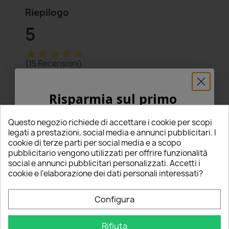
Riepilogo
5
star
star
star
star
star
(15 Recensioni)
Seleziona un punteggio per filtrare le recensioni.
Risparmia sul primo
star
star
star
star
star
5
(15)
ordine
star
star
star
star
star_border
4
(0)
Questo negozio richiede di accettare i cookie per scopi
star
star
star
star_border
star_border
3
(0)
5% PER TE!
legati a prestazioni, social media e annunci pubblicitari. I
star
star
star_border
star_border
star_border
2
(0)
cookie di terze parti per social media e a scopo
star
star_border
star_border
star_border
star_border
1
(0)
pubblicitario vengono utilizzati per offrire funzionalità
Inserisci la tua email qui sotto per ricevere il
social e annunci pubblicitari personalizzati. Accetti i
5% DI SCONTO
sul tuo primo ordine!
cookie e l'elaborazione dei dati personali interessati?
Scrivi una recensione
edit
Nome
Configura
Ordina per
Rifiuta
Email