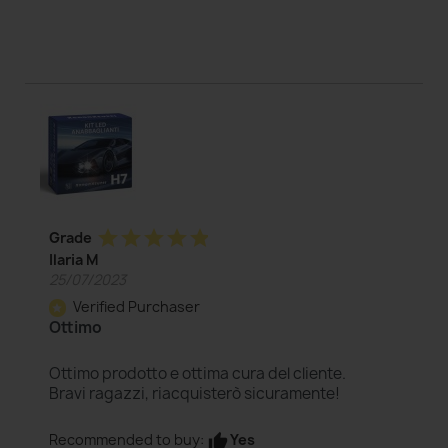
star
star
star
star
star
Grade
Ilaria M
25/07/2023
Verified Purchaser
star
Ottimo
Ottimo prodotto e ottima cura del cliente.
Bravi ragazzi, riacquisterò sicuramente!
Yes
Recommended to buy:
thumb_up