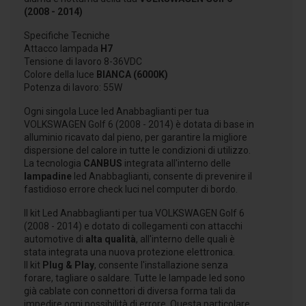
(2008 - 2014)
Specifiche Tecniche
Attacco lampada
H7
Tensione di lavoro 8-36VDC
Colore della luce
BIANCA (6000K)
Potenza di lavoro: 55W
Ogni singola Luce led Anabbaglianti per tua
VOLKSWAGEN Golf 6 (2008 - 2014) è dotata di base in
alluminio ricavato dal pieno, per garantire la migliore
dispersione del calore in tutte le condizioni di utilizzo.
La tecnologia
CANBUS
integrata all'interno delle
lampadine
led Anabbaglianti, consente di prevenire il
fastidioso errore check luci nel computer di bordo.
Il kit Led Anabbaglianti per tua VOLKSWAGEN Golf 6
(2008 - 2014) e dotato di collegamenti con attacchi
automotive di
alta qualità
, all'interno delle quali è
stata integrata una nuova protezione elettronica.
Il kit
Plug & Play
, consente l'installazione senza
forare, tagliare o saldare. Tutte le lampade led sono
già cablate con connettori di diversa forma tali da
impedire ogni possibilità di errore. Questa particolare