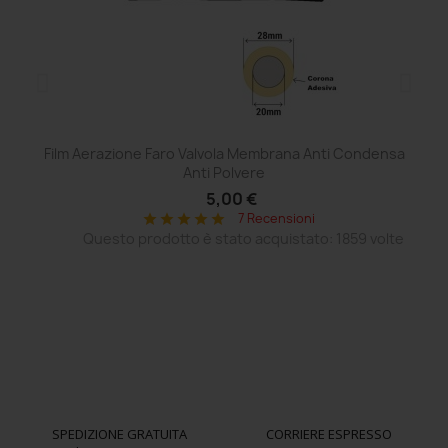
Film Aerazione Faro Valvola Membrana Anti Condensa
Ce
Anti Polvere
5,00 €
7 Recensioni
star
star
star
star
star
Questo prodotto è stato acquistato: 1859 volte
SPEDIZIONE GRATUITA
CORRIERE ESPRESSO