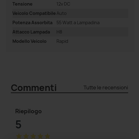
Tensione
12v DC
Veicolo Compatibile
Auto
Potenza Assorbita
55 Watt a Lampadina
Attacco Lampada
H8
Modello Veicolo
Rapid
Commenti
Tutte le recensioni
Riepilogo
5
star
star
star
star
star