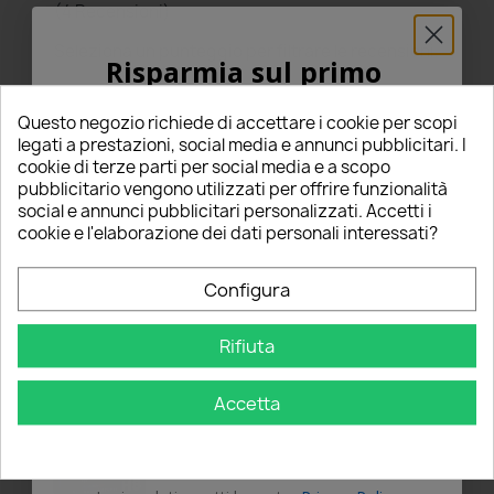
(4 Recensioni)
Seleziona un punteggio per filtrare le recensioni.
Risparmia sul primo
star
star
star
star
star
5
(4)
ordine
star
star
star
star
star_border
4
(0)
Questo negozio richiede di accettare i cookie per scopi
5% PER TE!
star
star
star
star_border
star_border
legati a prestazioni, social media e annunci pubblicitari. I
3
(0)
cookie di terze parti per social media e a scopo
star
star
star_border
star_border
star_border
2
(0)
pubblicitario vengono utilizzati per offrire funzionalità
star
star_border
star_border
star_border
star_border
1
(0)
Inserisci la tua email qui sotto per ricevere il
social e annunci pubblicitari personalizzati. Accetti i
5% DI SCONTO
sul tuo primo ordine!
cookie e l'elaborazione dei dati personali interessati?
Scrivi una recensione
edit
Nome
Configura
Rifiuta
Email
Ordina per
1
2
Accetta
OTTIENI IL 5%