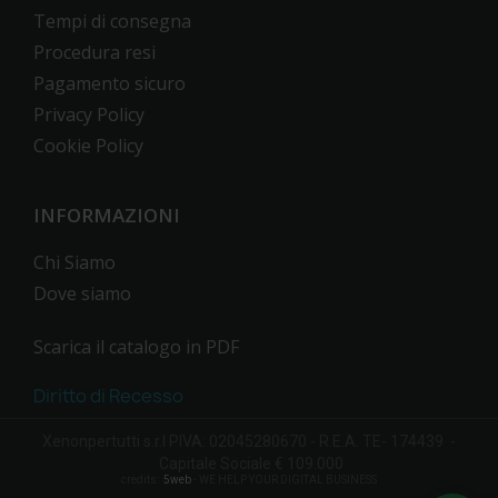
Tempi di consegna
Procedura resi
Pagamento sicuro
Privacy Policy
Cookie Policy
INFORMAZIONI
Chi Siamo
Dove siamo
Scarica il catalogo in PDF
Diritto di Recesso
Xenonpertutti s.r.l PIVA: 02045280670 - R.E.A. TE- 174439 -
Capitale Sociale € 109.000
credits:
5web
- WE HELP YOUR DIGITAL BUSINESS