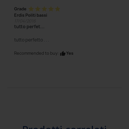
star
star
star
star
star
Grade
Erdis Politi bassi
17/04/2016
tutto perfet...
tutto perfetto . . .
Yes
Recommended to buy:
thumb_up