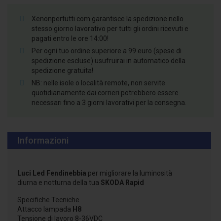
Xenonpertutti.com garantisce la spedizione nello
stesso giorno lavorativo per tutti gli ordini ricevuti e
pagati entro le ore 14:00!
Per ogni tuo ordine superiore a 99 euro (spese di
spedizione escluse) usufruirai in automatico della
spedizione gratuita!
NB: nelle isole o località remote, non servite
quotidianamente dai corrieri potrebbero essere
necessari fino a 3 giorni lavorativi per la consegna.
Informazioni
Luci Led Fendinebbia
per migliorare la luminosità
diurna e notturna della tua
SKODA Rapid
Specifiche Tecniche
Attacco lampada
H8
Tensione di lavoro 8-36VDC