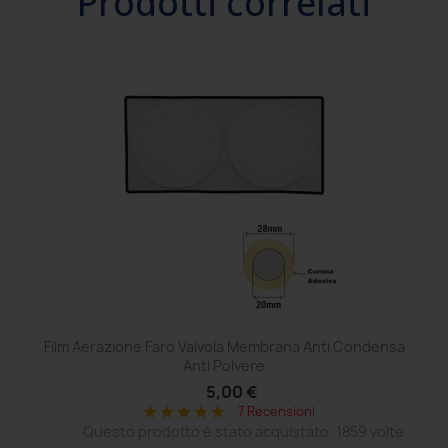
Prodotti correlati
Film Aerazione Faro Valvola Membrana Anti Condensa
Ce
Anti Polvere
5,00 €
7 Recensioni
star
star
star
star
star
Questo prodotto è stato acquistato: 1859 volte