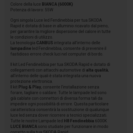
Colore della luce
BIANCA (6000K)
Potenza di lavoro: 55W
Ogni singola Luce led Fendinebbia per tua SKODA
Rapid è dotata di base in alluminio ricavato dal pieno,
per garantire la migliore dispersione del calore in tutte
le condizioni di utilizzo.
La tecnologia
CANBUS
integrata all'interno delle
lampadine
led Fendinebbia, consente di prevenire il
fastidioso errore check luci nel computer di bordo.
Il kit Led Fendinebbia per tua SKODA Rapid e dotato di
collegamenti con attacchi automotive di
alta qualità
,
all'interno delle quali è stata integrata una nuova
protezione elettronica.
Il kit
Plug & Play
, consente l'installazione senza
forare, tagliare o saldare. Tutte le lampade led sono
già cablate con connettori di diversa forma tali da
impedire ogni possibilità di errore. Questa particolare
caratteristica consentirà la sostituzione di qualunque
luce led senza dover ricorrere a tecnici specializzati.
Tutte le nostre Lampade led
H8 Fendinebbia
6000K
LUCE BIANCA
sono studiate per funzionare in modo
corretto sulla tua SKODA Rapid.