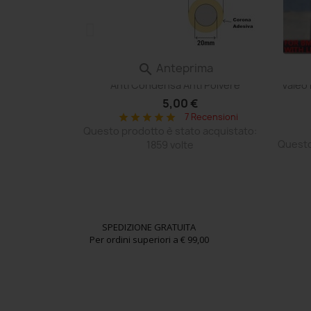
ima
Anteprima

tivo VENTOLA
Film Aerazione Faro Valvola Membrana
Centr
e Ruota Stessa
Anti Condensa Anti Polvere
Valeo
nale
5,00 €
 €
7 Recensioni
star
star
star
star
star
 Recensioni
Questo prodotto è stato acquistato:
o acquistato:
Questo
1859 volte
SPEDIZIONE GRATUITA
Per ordini superiori a € 99,00