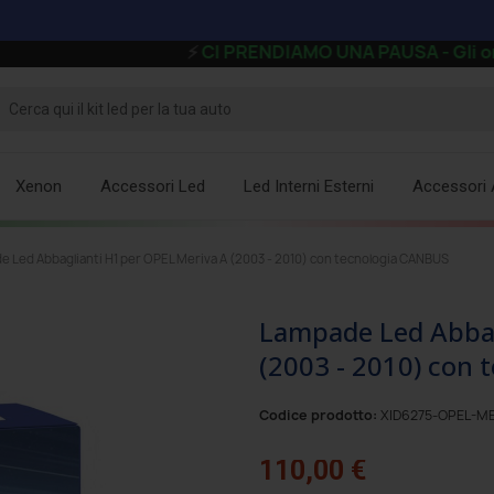
⚡
CI PRENDIAMO UNA PAUSA - Gli ordini ricev
Xenon
Accessori Led
Led Interni Esterni
Accessori 
 Led Abbaglianti H1 per OPEL Meriva A (2003 - 2010) con tecnologia CANBUS
Lampade Led Abbag
(2003 - 2010) con
Codice prodotto:
XID6275-OPEL-ME
110,00 €