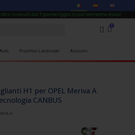
uti dal 7 pomeriggio in poi verranno evasi a partire dal 
Auto
Proiettori Lenticolari
Aozoom
lianti H1 per OPEL Meriva A
 tecnologia CANBUS
RIVA-A