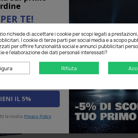
rdine
PER TE!
na per
o richiede di accettare i cookie per scopi legati a prestazioni
ail qui sotto per ricevere il
blicitari. I cookie di terze parti per social media e a scopo pubb
O
sul tuo primo ordine!
tutto ok...
star
star
star
star
star
Grade
zati per offrire funzionalità social e annunci pubblicitari perso
Leandro Kapsali
ie e l'elaborazione dei dati personali interessati?
16/07/2020
tutto ok
igura
Rifiuta
Acc
Recommended to b
IENI IL 5%
Scusate il r...
star
star
star
star
star
Grade
tti la nostra
Privacy Policy
Modou lamin Todica
15/10/2019
Scusate il ritardo.