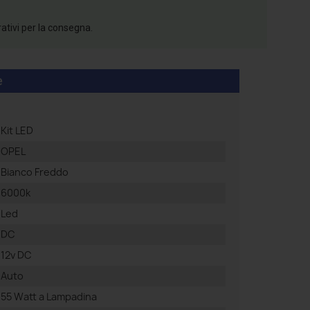
rativi per la consegna.
e
Kit LED
OPEL
Bianco Freddo
6000k
Led
DC
12v DC
Auto
55 Watt a Lampadina