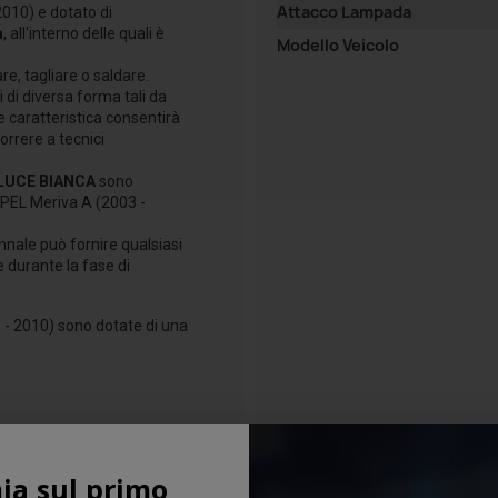
Attacco Lampada
2010) e dotato di
à
, all'interno delle quali è
Modello Veicolo
re, tagliare o saldare.
 di diversa forma tali da
e caratteristica consentirà
orrere a tecnici
LUCE BIANCA
sono
OPEL Meriva A (2003 -
nnale può fornire qualsiasi
e durante la fase di
 - 2010) sono dotate di una
ia sul primo