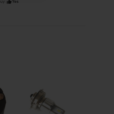
Yes
uy:
thumb_up