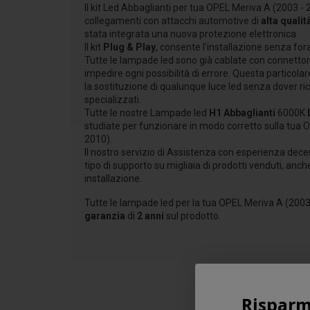
Il kit Led Abbaglianti per tua OPEL Meriva A (2003 - 
collegamenti con attacchi automotive di
alta qualit
stata integrata una nuova protezione elettronica.
Il kit
Plug & Play
, consente l'installazione senza fora
Tutte le lampade led sono già cablate con connettori
impedire ogni possibilità di errore. Questa particolar
la sostituzione di qualunque luce led senza dover ric
specializzati.
Tutte le nostre Lampade led
H1 Abbaglianti
6000K
studiate per funzionare in modo corretto sulla tua 
2010).
Il nostro servizio di Assistenza con esperienza dece
tipo di supporto su migliaia di prodotti venduti, anch
installazione.
Tutte le lampade led per la tua OPEL Meriva A (2003
garanzia
di
2 anni
sul prodotto.
Risparm