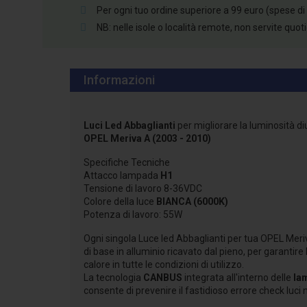
Per ogni tuo ordine superiore a 99 euro (spese di
NB: nelle isole o località remote, non servite quo
Informazioni
Luci Led Abbaglianti
per migliorare la luminosità di
OPEL Meriva A (2003 - 2010)
Specifiche Tecniche
Attacco lampada
H1
Tensione di lavoro 8-36VDC
Colore della luce
BIANCA (6000K)
Potenza di lavoro: 55W
Ogni singola Luce led Abbaglianti per tua OPEL Meri
di base in alluminio ricavato dal pieno, per garantire
calore in tutte le condizioni di utilizzo.
La tecnologia
CANBUS
integrata all'interno delle
la
consente di prevenire il fastidioso errore check luci