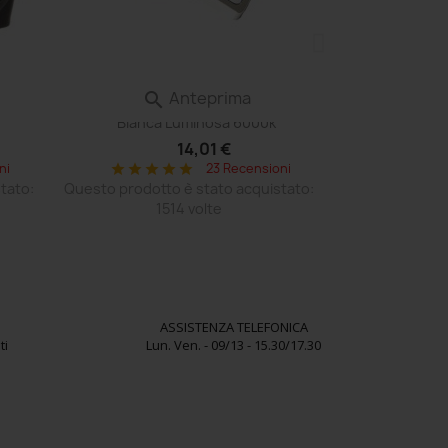
Anteprima

 Volvo
Lampadina Led P26s Moto Scooter
Bianca Luminosa 6000k
14,01 €
ni
23 Recensioni
star
star
star
star
star
tato:
Questo prodotto è stato acquistato:
1514 volte
ASSISTENZA TELEFONICA
ti
Lun. Ven. - 09/13 - 15.30/17.30