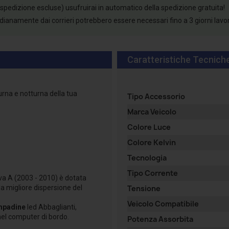
 spedizione escluse) usufruirai in automatico della spedizione gratuita!
tidianamente dai corrieri potrebbero essere necessari fino a 3 giorni lavo
Caratteristiche Tecnich
urna e notturna della tua
Tipo Accessorio
Marca Veicolo
Colore Luce
Colore Kelvin
Tecnologia
Tipo Corrente
va A (2003 - 2010) è dotata
 la migliore dispersione del
Tensione
Veicolo Compatibile
mpadine
led Abbaglianti,
 nel computer di bordo.
Potenza Assorbita