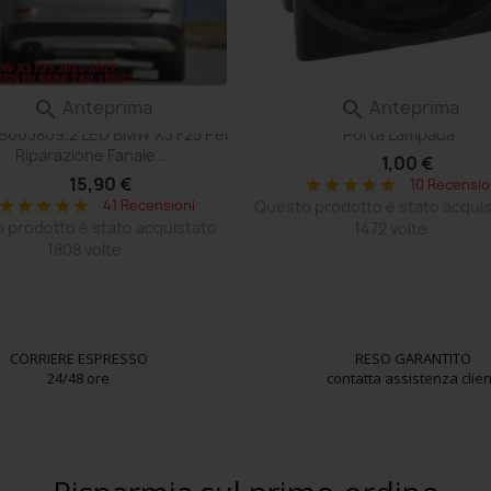
Anteprima
Anteprima


alina Scheda Compatibile Con
Adattatore T10 Led Plafoniera
 B003809.2 LED BMW X3 F25 Per
Porta Lampada
Riparazione Fanale...
1,00 €
15,90 €
10 Recensio
star
star
star
star
star
41 Recensioni
Questo prodotto è stato acquis
star
star
star
star
star
 prodotto è stato acquistato:
1472 volte
1808 volte
CORRIERE ESPRESSO
RESO GARANTITO
24/48 ore
contatta assistenza clien