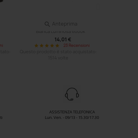
Anteprima

 Volvo
Lampadina Led P26s Moto Scooter
Bianca Luminosa 6000k
14,01 €
ni
23 Recensioni
star
star
star
star
star
tato:
Questo prodotto è stato acquistato:
1514 volte
ASSISTENZA TELEFONICA
ti
Lun. Ven. - 09/13 - 15.30/17.30