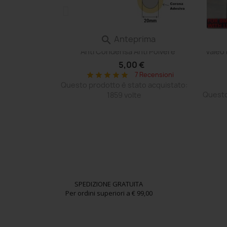
ima
Anteprima

tivo VENTOLA
Film Aerazione Faro Valvola Membrana
Centr
e Ruota Stessa
Anti Condensa Anti Polvere
Valeo
nale
5,00 €
 €
7 Recensioni
star
star
star
star
star
 Recensioni
Questo prodotto è stato acquistato:
o acquistato:
Questo
1859 volte
SPEDIZIONE GRATUITA
Per ordini superiori a € 99,00