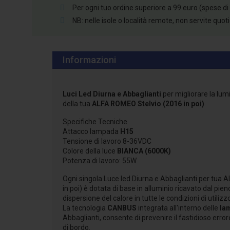
Per ogni tuo ordine superiore a 99 euro (spese di
NB: nelle isole o località remote, non servite quo
Informazioni
Luci Led Diurna e Abbaglianti
per migliorare la lum
della tua
ALFA ROMEO Stelvio (2016 in poi)
Specifiche Tecniche
Attacco lampada
H15
Tensione di lavoro 8-36VDC
Colore della luce
BIANCA (6000K)
Potenza di lavoro: 55W
Ogni singola Luce led Diurna e Abbaglianti per tua
in poi) è dotata di base in alluminio ricavato dal pien
dispersione del calore in tutte le condizioni di utilizz
La tecnologia
CANBUS
integrata all'interno delle
la
Abbaglianti, consente di prevenire il fastidioso erro
di bordo.