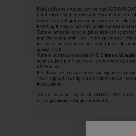
Il kit Led Diurna e Abbaglianti per tua ALFA ROMEO St
dotato di collegamenti con attacchi automotive di
a
quali è stata integrata una nuova protezione elettro
Il kit
Plug & Play
, consente l'installazione senza fora
Tutte le lampade led sono già cablate con connettori
impedire ogni possibilità di errore. Questa particolar
la sostituzione di qualunque luce led senza dover ric
specializzati.
Tutte le nostre Lampade led
H15 Diurna e Abbaglia
sono studiate per funzionare in modo corretto sull
(2016 in poi).
Il nostro servizio di Assistenza con esperienza dece
tipo di supporto su migliaia di prodotti venduti, anch
installazione.
Tutte le lampade led per la tua ALFA ROMEO Stelvio 
di una
garanzia
di
2 anni
sul prodotto.