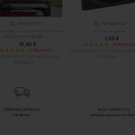
Anteprima
Anteprima


alina Scheda Compatibile Con
Adattatore T10 Led Plafoniera
 B003809.2 LED BMW X3 F25 Per
Porta Lampada
Riparazione Fanale...
1,00 €
15,90 €
10 Recensio
star
star
star
star
star
41 Recensioni
Questo prodotto è stato acquis
star
star
star
star
star
 prodotto è stato acquistato:
1472 volte
1808 volte
CORRIERE ESPRESSO
RESO GARANTITO
24/48 ore
contatta assistenza clien