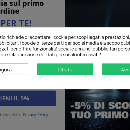
ia sul primo
rdine
PER TE!
na per
o richiede di accettare i cookie per scopi legati a prestazioni
ail qui sotto per ricevere il
blicitari. I cookie di terze parti per social media e a scopo pubb
O
sul tuo primo ordine!
Ottimo vendi...
star
star
star
star
star
Grade
zati per offrire funzionalità social e annunci pubblicitari perso
Tomorr Figliolia
ie e l'elaborazione dei dati personali interessati?
03/02/2017
Ottimo venditore a
igura
Rifiuta
Acc
Recommended to b
IENI IL 5%
veloci e pun...
star
star
star
star
star
Grade
Aniello Sarro
tti la nostra
Privacy Policy
19/07/2015
veloci e puntuali