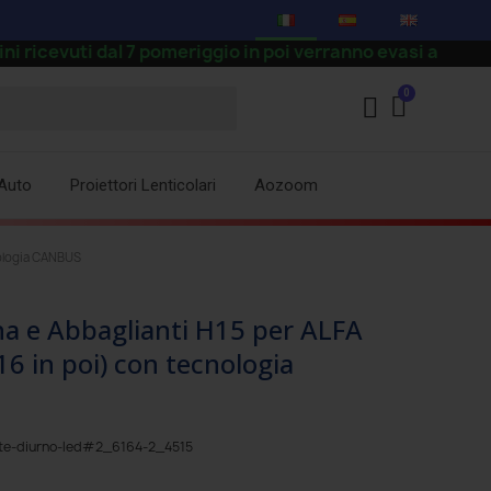
i dal 7 pomeriggio in poi verranno evasi a partire dal 24
Auto
Proiettori Lenticolari
Aozoom
nologia CANBUS
a e Abbaglianti H15 per ALFA
6 in poi) con tecnologia
nte-diurno-led#2_6164-2_4515