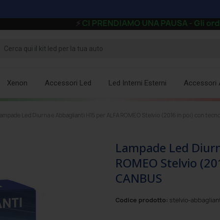
⚡
CI PRENDIAMO UNA PAUSA - Gli ordini ricevut
Xenon
Accessori Led
Led Interni Esterni
Accessori 
ampade Led Diurna e Abbaglianti H15 per ALFA ROMEO Stelvio (2016 in poi) con tec
Lampade Led Diurn
ROMEO Stelvio (201
CANBUS
Codice prodotto:
stelvio-abbaglia