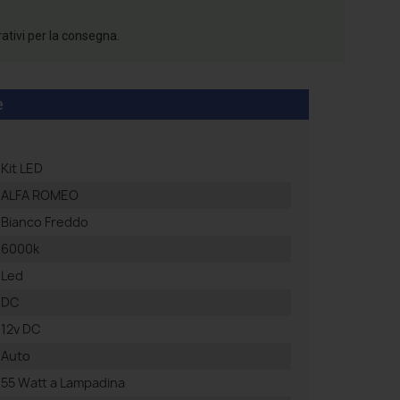
rativi per la consegna.
e
Kit LED
ALFA ROMEO
Bianco Freddo
6000k
Led
DC
12v DC
Auto
55 Watt a Lampadina