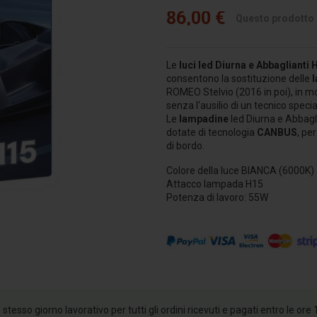
86,00 €
Questo prodotto è
Le
luci led Diurna e Abbaglianti
consentono la sostituzione delle
ROMEO Stelvio (2016 in poi), in m
senza l'ausilio di un tecnico specia
Le
lampadine
led Diurna e Abbagl
dotate di tecnologia
CANBUS
, pe
di bordo.
Colore della luce BIANCA (6000K)
Attacco lampada H15
Potenza di lavoro: 55W
esso giorno lavorativo per tutti gli ordini ricevuti e pagati entro le ore 