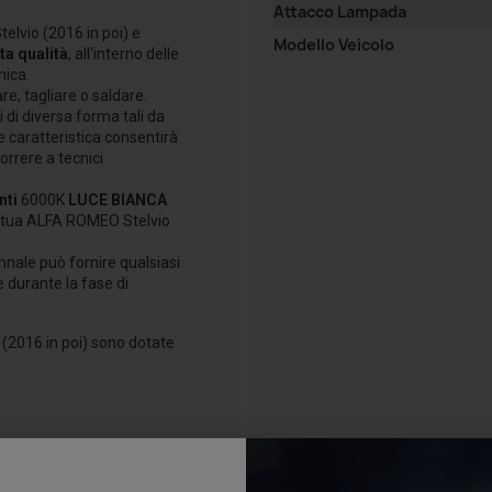
Attacco Lampada
elvio (2016 in poi) e
Modello Veicolo
lta qualità
, all'interno delle
nica.
re, tagliare o saldare.
 di diversa forma tali da
e caratteristica consentirà
orrere a tecnici
nti
6000K
LUCE BIANCA
a tua ALFA ROMEO Stelvio
nnale può fornire qualsiasi
e durante la fase di
(2016 in poi) sono dotate