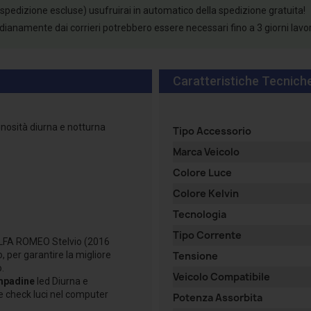
 spedizione escluse) usufruirai in automatico della spedizione gratuita!
tidianamente dai corrieri potrebbero essere necessari fino a 3 giorni lavo
Caratteristiche Tecnich
inosità diurna e notturna
Tipo Accessorio
Marca Veicolo
Colore Luce
Colore Kelvin
Tecnologia
Tipo Corrente
 ALFA ROMEO Stelvio (2016
o, per garantire la migliore
Tensione
o.
Veicolo Compatibile
mpadine
led Diurna e
re check luci nel computer
Potenza Assorbita