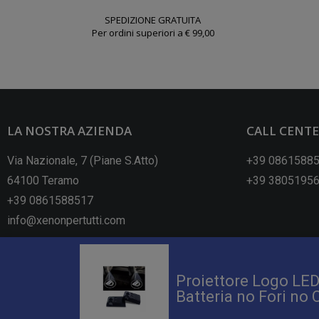
SPEDIZIONE GRATUITA
Per ordini superiori a € 99,00
LA NOSTRA AZIENDA
CALL CENT
Via Nazionale, 7 (Piane S.Atto)
+39 0861588
64100 Teramo
+39 3805195
+39 0861588517
info@xenonpertutti.com
Proiettore Logo LED
Batteria no Fori no 
Xenonpertutti s.r.l PIVA: 02045280670 - R.E.A. TE- 174439 - Capitale