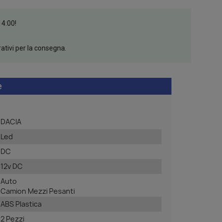
14:00!
rativi per la consegna.
e
DACIA
Led
DC
12v DC
Auto
Camion Mezzi Pesanti
ABS Plastica
2 Pezzi