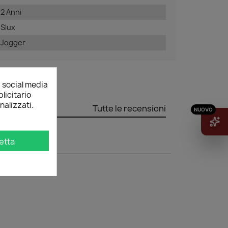
2 Anni
Slux
Jogger
, social media
licitario
nalizzati.
Tutte le recensioni
etta