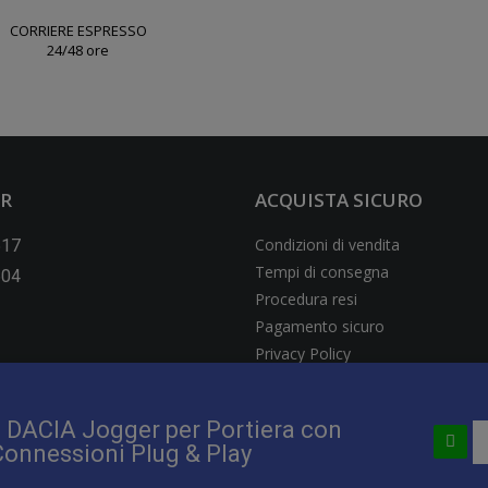
CORRIERE ESPRESSO
24/48 ore
ER
ACQUISTA SICURO
Condizioni di vendita
517
Tempi di consegna
604
Procedura resi
Pagamento sicuro
Privacy Policy
Cookie Policy
 DACIA Jogger per Portiera con
Connessioni Plug & Play
 Sociale € 109.000