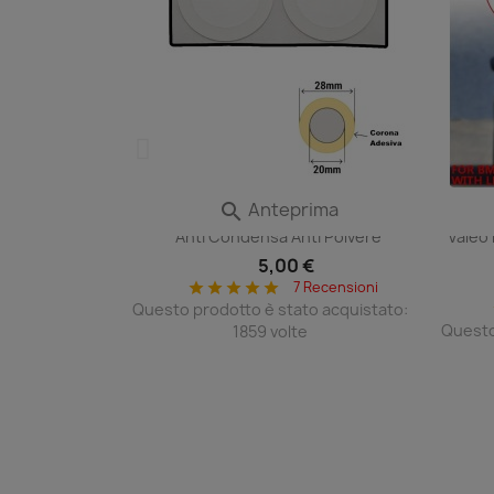
ima
Anteprima

tivo VENTOLA
Film Aerazione Faro Valvola Membrana
Centr
e Ruota Stessa
Anti Condensa Anti Polvere
Valeo
nale
5,00 €
 €
7 Recensioni
star
star
star
star
star
 Recensioni
Questo prodotto è stato acquistato:
o acquistato:
Questo
1859 volte