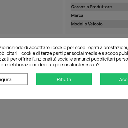
Garanzia Produttore
Marca
Modello Veicolo
o richiede di accettare i cookie per scopi legati a prestazioni
blicitari. I cookie di terze parti per social media e a scopo pubb
zati per offrire funzionalità social e annunci pubblicitari perso
ie e l'elaborazione dei dati personali interessati?
igura
Rifiuta
Acc
na per
rivi per primo una recensione !