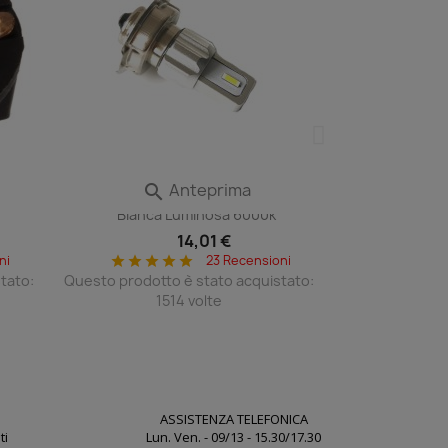
Anteprima

 Volvo
Lampadina Led P26s Moto Scooter
Bianca Luminosa 6000k
14,01 €
ni
23 Recensioni
star
star
star
star
star
tato:
Questo prodotto è stato acquistato:
1514 volte
ASSISTENZA TELEFONICA
ti
Lun. Ven. - 09/13 - 15.30/17.30