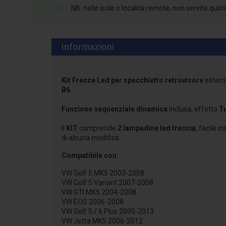
NB: nelle isole o località remote, non servite quo
Informazioni
Kit Frecce Led per specchietto retrovisore
estern
B6
.
Funzione sequenziale dinamica
inclusa, effetto
T
Il
KIT
comprende
2 lampadine led freccia
, facile i
di alcuna modifica.
Compatibile con:
VW Golf 5 MK5 2003-2008
VW Golf 5 Variant 2007-2008
VW GTI MK5 2004-2008
VW EOS 2006-2008
VW Golf 5 / 6 Plus 2005-2013
VW Jetta MK5 2006-2012