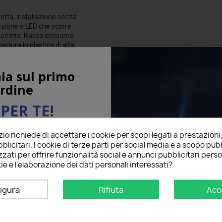
retta, installazione senza
rezione a LED che scorre
sicurezza. Basso consumo
rtura in plastica di alta
inato, aspetto unico, un
ia sul primo
rdine
PER TE!
o richiede di accettare i cookie per scopi legati a prestazioni
ail qui sotto per ricevere il
blicitari. I cookie di terze parti per social media e a scopo pubb
O
sul tuo primo ordine!
zati per offrire funzionalità social e annunci pubblicitari perso
ie e l'elaborazione dei dati personali interessati?
na per
igura
Rifiuta
Acc
OTTIME
star
star
star
star
star
Grade
Crestani G
18/12/2022
Facile installazio