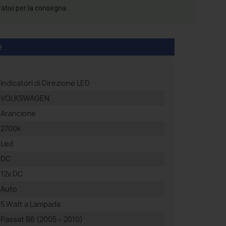
rativi per la consegna.
e
Indicatori di Direzione LED
VOLKSWAGEN
Arancione
2700k
Led
DC
12v DC
Auto
5 Watt a Lampada
Passat B6 (2005 – 2010)