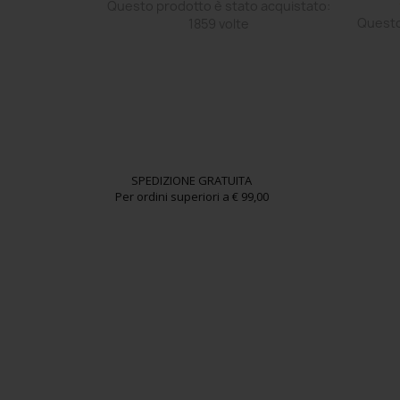
 Recensioni
Questo prodotto è stato acquistato:
o acquistato:
Questo
1859 volte
SPEDIZIONE GRATUITA
Per ordini superiori a € 99,00