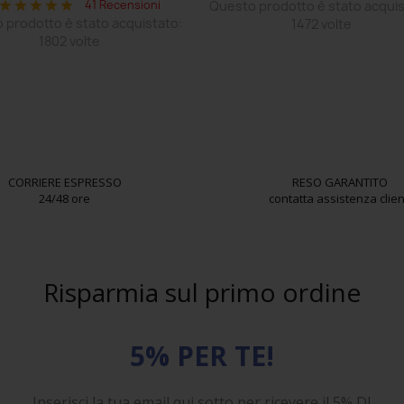
41 Recensioni
Questo prodotto è stato acquis
star
star
star
star
star
 prodotto è stato acquistato:
1472 volte
1802 volte
CORRIERE ESPRESSO
RESO GARANTITO
24/48 ore
contatta assistenza clien
Risparmia sul primo ordine
5% PER TE!
Inserisci la tua email qui sotto per ricevere il 5% DI