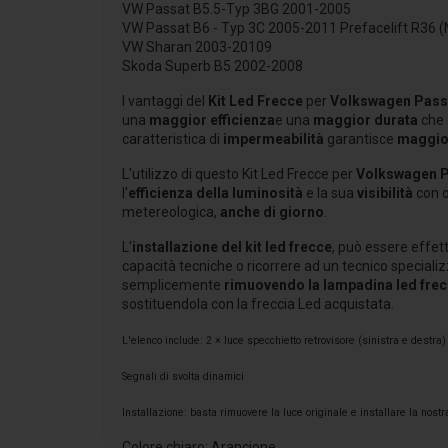
VW Passat B5.5-Typ 3BG 2001-2005
VW Passat B6 - Typ 3C 2005-2011 Prefacelift R36 
VW Sharan 2003-20109
Skoda Superb B5 2002-2008
I vantaggi del
Kit Led Frecce
per
Volkswagen Pass
una
maggior efficienza
e una
maggior durata
che 
caratteristica di
impermeabilità
garantisce
maggio
L'utilizzo di questo Kit Led Frecce per
Volkswagen P
l'
efficienza della luminosità
e la sua
visibilità
con o
metereologica,
anche di giorno
.
L'
installazione del kit led frecce
, può essere effet
capacità tecniche o ricorrere ad un tecnico specializ
semplicemente
rimuovendo la lampadina led frec
sostituendola con la freccia Led acquistata.
L'elenco include: 2 × luce specchietto retrovisore (sinistra e destra)
Segnali di svolta dinamici
Installazione: basta rimuovere la luce originale e installare la nos
Colore chiaro: Arancione