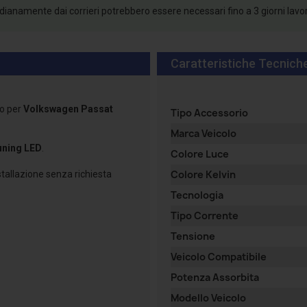
tidianamente dai corrieri potrebbero essere necessari fino a 3 giorni lavo
Caratteristiche Tecnich
o per
Volkswagen Passat
Tipo Accessorio
Marca Veicolo
uning LED
.
Colore Luce
Colore Kelvin
nstallazione senza richiesta
Tecnologia
Tipo Corrente
Tensione
Veicolo Compatibile
Potenza Assorbita
Modello Veicolo