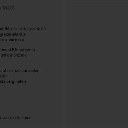
(NON CC)
at B6
, è caratterizzato da
grazie alla sua
re sicurezza
.
assat B6
, aumenta
gni condizione
tuata senza particolari
zato,
cia originale
e
tra luce LED Aftermarket