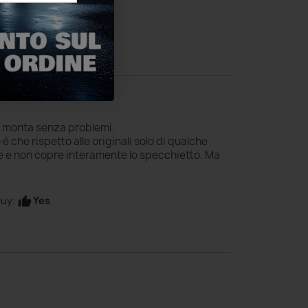
Yes
uy:
thumb_up
ale
si monta senza problemi.
 è che rispetto alle originali solo di qualche
te e non copre interamente lo specchietto. Ma
Yes
uy:
thumb_up