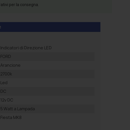
rativi per la consegna.
e
Indicatori di Direzione LED
FORD
Arancione
2700k
Led
DC
12v DC
5 Watt a Lampada
Fiesta MK8