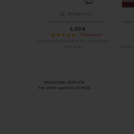
ima
Anteprima

tivo VENTOLA
Film Aerazione Faro Valvola Membrana
Centr
e Ruota Stessa
Anti Condensa Anti Polvere
Valeo
nale
5,00 €
 €
7 Recensioni
star
star
star
star
star
 Recensioni
Questo prodotto è stato acquistato:
o acquistato:
Questo
1859 volte
SPEDIZIONE GRATUITA
Per ordini superiori a € 99,00