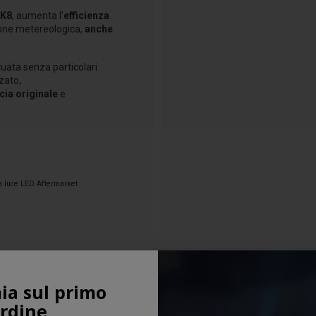
MK8
, aumenta l'
efficienza
one metereologica,
anche
tuata senza particolari
zato,
cia originale
e
tra luce LED Aftermarket
ia sul primo
rdine