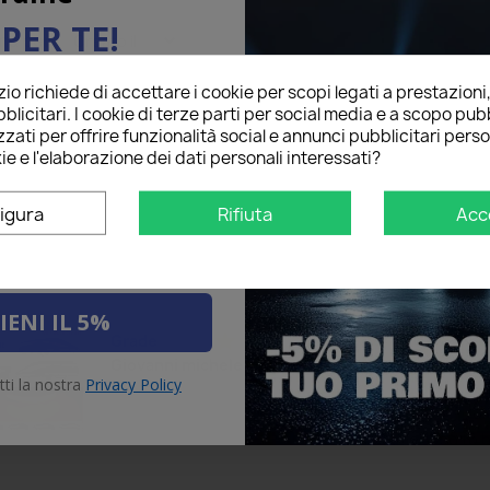
PER TE!
na per
o richiede di accettare i cookie per scopi legati a prestazioni
ail qui sotto per ricevere il
Perfetto
star
star
star
star
star
Grade
blicitari. I cookie di terze parti per social media e a scopo pubb
O
sul tuo primo ordine!
Simone B
zati per offrire funzionalità social e annunci pubblicitari perso
15/11/2025
Frecce perfette e 
ie e l'elaborazione dei dati personali interessati?
Verified Purchaser
star
Recommended to b
igura
Rifiuta
Acc
IENI IL 5%
Come da desc...
star
star
star
star
star
Grade
Giovanni michele Lioi
tti la nostra
Privacy Policy
17/04/2019
Come da descrizio
Recommended to b