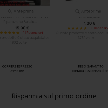
Anteprima
Anteprima


alina Scheda Compatibile Con
Adattatore T10 Led Plafoniera
 B003809.2 LED BMW X3 F25 Per
Porta Lampada
Riparazione Fanale...
1,00 €
15,90 €
10 Recensio
star
star
star
star
star
41 Recensioni
Questo prodotto è stato acquis
star
star
star
star
star
 prodotto è stato acquistato:
1472 volte
1802 volte
CORRIERE ESPRESSO
RESO GARANTITO
24/48 ore
contatta assistenza clien
Risparmia sul primo ordine