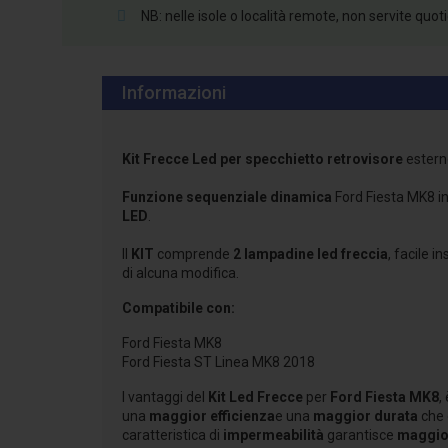
NB: nelle isole o località remote, non servite quo
Informazioni
Kit Frecce Led per specchietto retrovisore
estern
Funzione sequenziale dinamica
Ford Fiesta MK8 in
LED
.
Il
KIT
comprende
2 lampadine led freccia
, facile i
di alcuna modifica.
Compatibile con:
Ford Fiesta MK8
Ford Fiesta ST Linea MK8 2018
I vantaggi del
Kit Led Frecce
per
Ford Fiesta MK8
,
una
maggior efficienza
e una
maggior durata
che 
caratteristica di
impermeabilità
garantisce
maggio