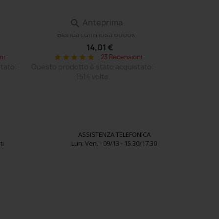
Anteprima

 Volvo
Lampadina Led P26s Moto Scooter
Bianca Luminosa 6000k
14,01 €
ni
23 Recensioni
star
star
star
star
star
tato:
Questo prodotto è stato acquistato:
1514 volte
ASSISTENZA TELEFONICA
ti
Lun. Ven. - 09/13 - 15.30/17.30