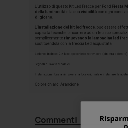
L'utilizzo di questo Kit Led Frecce per
Ford Fiesta 
della luminosità
e la sua
visibilità
con ogni condizi
di giorno
.
L'
installazione del kit led frecce
, può essere effet
capacità tecniche o ricorrere ad un tecnico specializ
semplicemente
rimuovendo la lampadina led frec
sostituendola con la freccia Led acquistata.
L'elenco include: 2 × luce specchietto retrovisore (sinistra e destra)
Segnali di svolta dinamici
Installazione: basta rimuovere la luce originale e installare la nos
Colore chiaro: Arancione
Risparm
Commenti
o