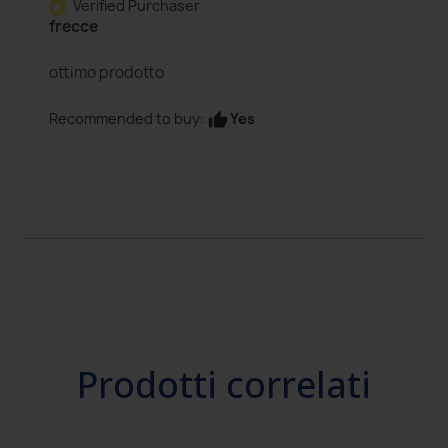
Verified Purchaser
star
frecce
ottimo prodotto
Yes
Recommended to buy:
thumb_up
Prodotti correlati