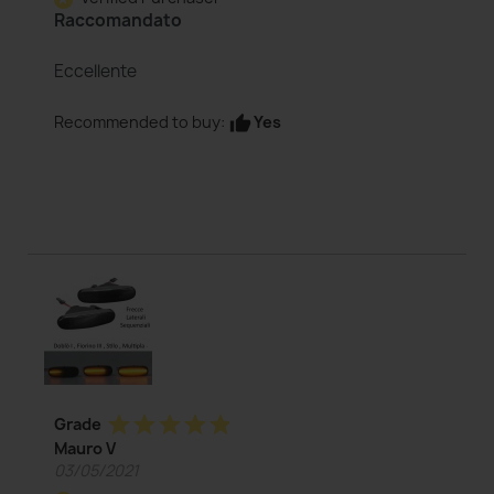
Raccomandato
Eccellente
Yes
Recommended to buy:
thumb_up
star
star
star
star
star
Grade
Mauro V
03/05/2021