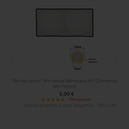
Film Aerazione Faro Valvola Membrana Anti Condensa
Ce
Anti Polvere
5,00 €
7 Recensioni
star
star
star
star
star
Questo prodotto è stato acquistato: 1859 volte