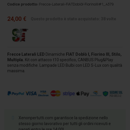
Codice prodotto:
Frecce-Laterali-FIATDoblòI-FiorinoIII#1_4379
24,00 €
Questo prodotto è stato acquistato: 38 volte
Frecce
Laterali
LED
Dinamiche
FIAT Doblò I, Fiorino III, Stilo,
Multipla.
Kit con attacco t10 specifico, CANBUS Plug&Play
senza modifiche. Lampade LED Bulbi
con LED S-Lux con qualità
massima.
Xenonpertutti.com garantisce la spedizione nello
stesso giorno lavorativo per tutti gli ordini ricevuti e
pagati entro le ore 14:00!