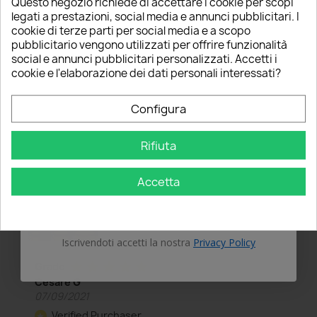
Questo negozio richiede di accettare i cookie per scopi
star
star_border
star_border
star_border
star_border
1
(0)
5% PER TE!
legati a prestazioni, social media e annunci pubblicitari. I
cookie di terze parti per social media e a scopo
Scrivi una recensione
pubblicitario vengono utilizzati per offrire funzionalità
edit
Inserisci la tua email qui sotto per ricevere il
social e annunci pubblicitari personalizzati. Accetti i
5% DI SCONTO
sul tuo primo ordine!
cookie e l'elaborazione dei dati personali interessati?
Nome
Ordina per
Configura
First
1
2
3
4
5
6
7
...
Rifiuta
Email
Accetta
OTTIENI IL 5%
Iscrivendoti accetti la nostra
Privacy Policy
star
star
star
star
star
Grade
Cesare G
07/09/2021
Verified Purchaser
star