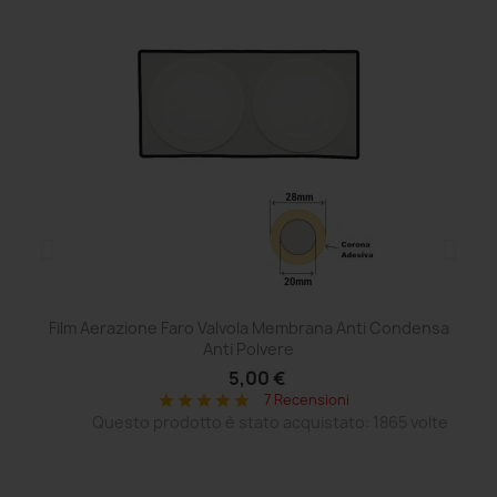
Film Aerazione Faro Valvola Membrana Anti Condensa
Ce
Anti Polvere
5,00 €
7 Recensioni
star
star
star
star
star
Questo prodotto è stato acquistato: 1865 volte