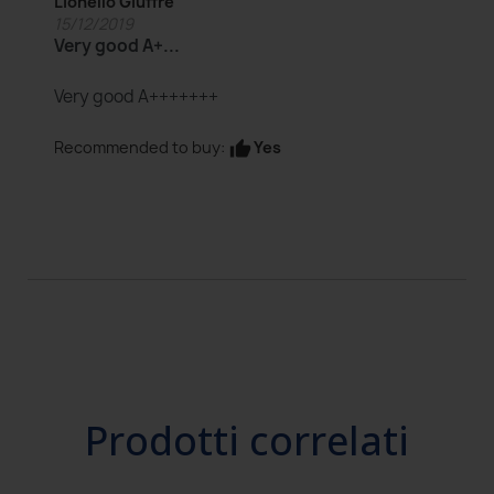
Lionello Giuffre
15/12/2019
Very good A+...
Very good A+++++++
Yes
Recommended to buy:
thumb_up
Prodotti correlati