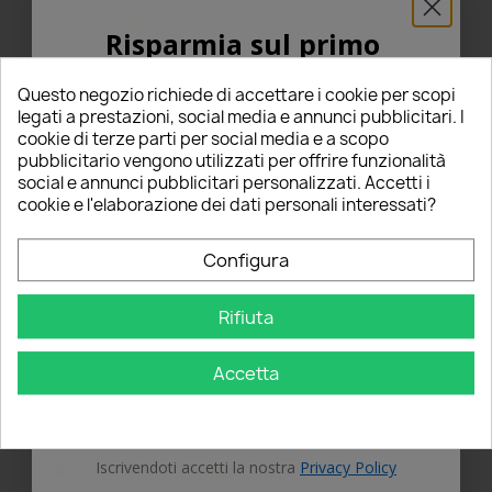
star
star
star
star_border
star_border
3
(0)
Risparmia sul primo
star
star
star_border
star_border
star_border
2
(0)
ordine
star
star_border
star_border
star_border
star_border
1
(0)
Questo negozio richiede di accettare i cookie per scopi
5% PER TE!
legati a prestazioni, social media e annunci pubblicitari. I
Scrivi una recensione
edit
cookie di terze parti per social media e a scopo
pubblicitario vengono utilizzati per offrire funzionalità
Inserisci la tua email qui sotto per ricevere il
social e annunci pubblicitari personalizzati. Accetti i
5% DI SCONTO
sul tuo primo ordine!
cookie e l'elaborazione dei dati personali interessati?
Ordina per
Nome
Configura
1
2
3
4
5
Rifiuta
Email
Accetta
OTTIENI IL 5%
Iscrivendoti accetti la nostra
Privacy Policy
star
star
star
star
star
Grade