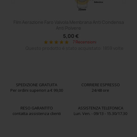
Film Aerazione Faro Valvola Membrana Anti Condensa
Ce
Anti Polvere
5,00 €
7 Recensioni
star
star
star
star
star
Questo prodotto è stato acquistato: 1859 volte
SPEDIZIONE GRATUITA
CORRIERE ESPRESSO
Per ordini superiori a € 99,00
24/48 ore
RESO GARANTITO
ASSISTENZA TELEFONICA
contatta assistenza clienti
Lun. Ven. - 09/13 - 15.30/17.30