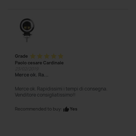
star
star
star
star
star
Grade
Paolo cesare Cardinale
23/02/2019
Merce ok. Ra...
Merce ok. Rapidissimi i tempi di consegna.
Venditore consigliatissimo!!
Yes
Recommended to buy:
thumb_up