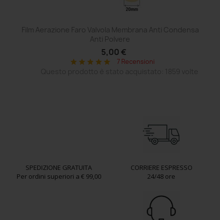
Film Aerazione Faro Valvola Membrana Anti Condensa
Ce
Anti Polvere
5,00 €
7 Recensioni
star
star
star
star
star
Questo prodotto è stato acquistato: 1859 volte
SPEDIZIONE GRATUITA
CORRIERE ESPRESSO
Per ordini superiori a € 99,00
24/48 ore