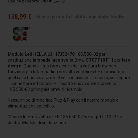
Codice prodotto:
PIM#1_4482
138,99 €
Questo prodotto è stato acquistato: 5 volte
Modulo
Led HELLA
63117352478
185.550-02
per
sostituzione
lampada luce svolta
Bmw
GT07 F10 F11
per
faro
destro
. Quando il tuo faro destro della vettura bmw non
funziona più la lampadina di svolta vuol dire che è bruciato, in
quel caso basta svitare le 3 viti che fissano il modulo, scollegare
il connettore ed installare il nostro nuovo drive luci svolta
185.550-02 principale bmw di ricambio.
Nessun tipo di modifica Plug & Play con il nostro modulo di
alimentazione specifico.
Modulo luce di svolta a LED 185.550-02 bmw gt07 f10 f11 a
destra. Modulo di sostituzione.