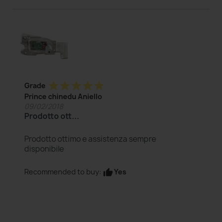
star
star
star
star
star
Grade
Prince chinedu Aniello
09/02/2018
Prodotto ott...
Prodotto ottimo e assistenza sempre
disponibile
Yes
Recommended to buy:
thumb_up