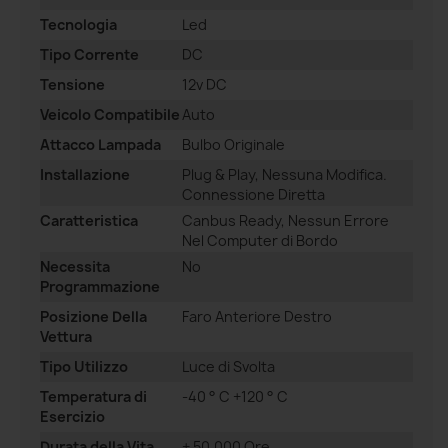
Tecnologia
Led
Tipo Corrente
DC
Tensione
12v DC
Veicolo Compatibile
Auto
Attacco Lampada
Bulbo Originale
Installazione
Plug & Play, Nessuna Modifica.
Connessione Diretta
Caratteristica
Canbus Ready, Nessun Errore
Nel Computer di Bordo
Necessita
No
Programmazione
Posizione Della
Faro Anteriore Destro
Vettura
Tipo Utilizzo
Luce di Svolta
Temperatura di
-40 ° C +120 ° C
Esercizio
Durata della Vita
+ 50.000 Ore