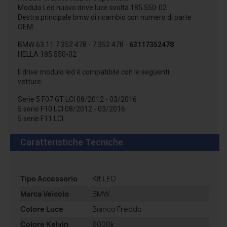
Modulo Led nuovo drive luce svolta 185.550-02
Destra principale bmw di ricambio con numero di parte
OEM:
BMW 63 11 7 352 478 - 7 352 478 -
63117352478
HELLA 185.550-02
Il drive modulo led è compatibile con le seguenti
vetture:
Serie 5 F07 GT LCI 08/2012 - 03/2016
5 serie F10 LCI 08/2012 - 03/2016
5 serie F11 LCI
Caratteristiche Tecniche
Tipo Accessorio
Kit LED
Marca Veicolo
BMW
Colore Luce
Bianco Freddo
Colore Kelvin
6000k