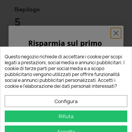
Riepilogo
5
star
star
star
star
star
(4 Recensioni)
Risparmia sul primo
ordine
Seleziona un punteggio per filtrare le recensioni.
Questo negozio richiede di accettare i cookie per scopi
star
star
star
star
star
5% PER TE!
5
(4)
legati a prestazioni, social media e annunci pubblicitari. I
star
star
star
star
star_border
4
(0)
cookie di terze parti per social media e a scopo
pubblicitario vengono utilizzati per offrire funzionalità
star
star
star
star_border
star_border
3
(0)
Inserisci la tua email qui sotto per ricevere il
social e annunci pubblicitari personalizzati. Accetti i
star
star
star_border
star_border
star_border
2
(0)
5% DI SCONTO
sul tuo primo ordine!
cookie e l'elaborazione dei dati personali interessati?
star
star_border
star_border
star_border
star_border
1
(0)
Nome
Configura
Scrivi una recensione
edit
Rifiuta
Email
Ordina per
1
2
Accetta