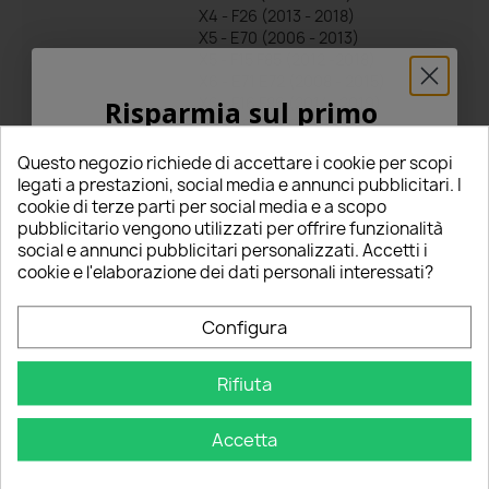
X4 - F26 (2013 - 2018)
X5 - E70 (2006 - 2013)
X5 - F15 F85 (2012 -2018)
X6 - E71 E72 (2008 - 2015)
X6 - F16 F86 (2014 -2019)
Risparmia sul primo
Z4 - E89 (2009 - 2016)
ordine
Zafira C (2011 - 2019)
Questo negozio richiede di accettare i cookie per scopi
5% PER TE!
legati a prestazioni, social media e annunci pubblicitari. I
cookie di terze parti per social media e a scopo
pubblicitario vengono utilizzati per offrire funzionalità
Inserisci la tua email qui sotto per ricevere il
social e annunci pubblicitari personalizzati. Accetti i
5% DI SCONTO
sul tuo primo ordine!
cookie e l'elaborazione dei dati personali interessati?
Commenti
Tutte le recensioni
Nome
Configura
Rifiuta
Email
Riepilogo
5
Accetta
OTTIENI IL 5%
star
star
star
star
star