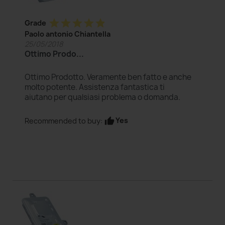
star
star
star
star
star
Grade
Paolo antonio Chiantella
25/05/2018
Ottimo Prodo...
Ottimo Prodotto. Veramente ben fatto e anche
molto potente. Assistenza fantastica ti
aiutano per qualsiasi problema o domanda.
Yes
Recommended to buy:
thumb_up