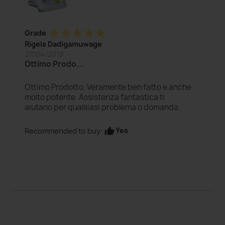
star
star
star
star
star
Grade
Rigels Dadigamuwage
27/04/2018
Ottimo Prodo...
Ottimo Prodotto. Veramente ben fatto e anche
molto potente. Assistenza fantastica ti
aiutano per qualsiasi problema o domanda.
Yes
Recommended to buy:
thumb_up