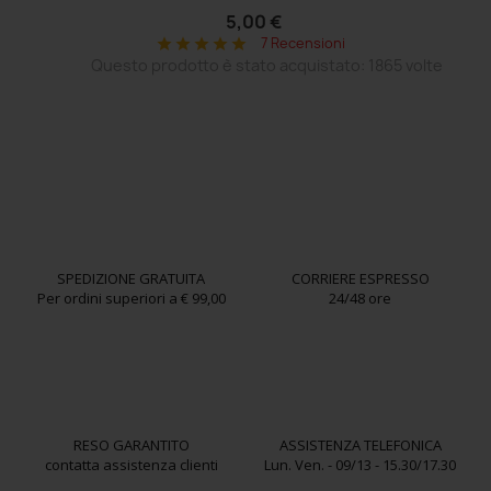
5,00 €
7 Recensioni
star
star
star
star
star
Questo prodotto è stato acquistato: 1865 volte
SPEDIZIONE GRATUITA
CORRIERE ESPRESSO
Per ordini superiori a € 99,00
24/48 ore
RESO GARANTITO
ASSISTENZA TELEFONICA
contatta assistenza clienti
Lun. Ven. - 09/13 - 15.30/17.30