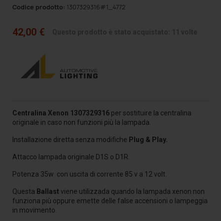
Codice prodotto:
1307329316#1_4772
42,00 €
Questo prodotto è stato acquistato: 11 volte
Centralina
Xenon
1307329316
per sostituire la centralina
originale in caso non funzioni più la lampada.
Installazione diretta senza modifiche
Plug & Play.
Attacco lampada originale D1S o D1R.
Potenza 35w con uscita di corrente 85 v a 12 volt.
Questa
Ballast
viene utilizzada quando la lampada xenon non
funziona più oppure emette delle false accensioni o lampeggia
in movimento.