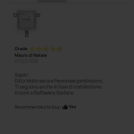
star
star
star
star
star
Grade
Mauro di Natale
07/07/2023
Super.
Ditta Molto seria e Personale gentilissimo.
Ti seguono anche in fase di installazione.
Grazie a Raffaele e Stefano
Yes
Recommended to buy:
thumb_up