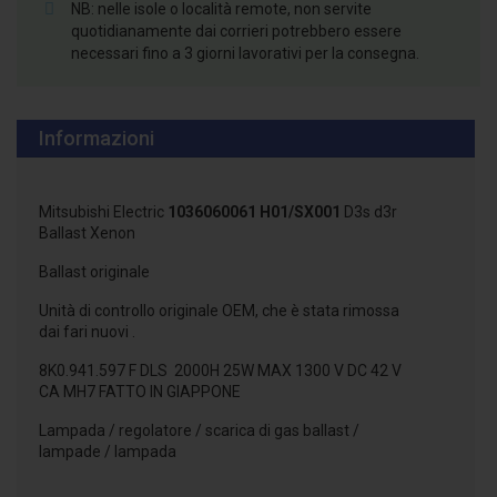
NB: nelle isole o località remote, non servite
quotidianamente dai corrieri potrebbero essere
necessari fino a 3 giorni lavorativi per la consegna.
Informazioni
Mitsubishi Electric
1036060061 H01/SX001
D3s d3r
Ballast Xenon
Ballast originale
Unità di controllo originale OEM, che è stata rimossa
dai fari nuovi .
8K0.941.597 F DLS 2000H 25W MAX 1300 V DC 42 V
CA MH7 FATTO IN GIAPPONE
Lampada / regolatore / scarica di gas ballast /
lampade / lampada