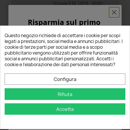
Octavia 3 5E (2013 - 2020)
Passat B7 (2010 – 2014)
Passat CC (2011 - 2016)
Risparmia sul primo
Phaeton
Polo 6R / 6C1 (2009 - 2017)
ordine
Scirocco (2008 - 2017)
Questo negozio richiede di accettare i cookie per scopi
Sharan 7N (2010 - 2020)
5% PER TE!
legati a prestazioni, social media e annunci pubblicitari. I
Sportsvan (2014 - 2019)
cookie di terze parti per social media e a scopo
Superb 2 (2008 - 2015)
pubblicitario vengono utilizzati per offrire funzionalità
Tiguan I (2007 - 2018)
Inserisci la tua email qui sotto per ricevere il
social e annunci pubblicitari personalizzati. Accetti i
Touareg 7P (2010 - 2018)
5% DI SCONTO
sul tuo primo ordine!
cookie e l'elaborazione dei dati personali interessati?
Touran V3 (2010 - 2015)
Yeti
Nome
Configura
Rifiuta
Email
Accetta
Commenti
Tutte le recensioni
OTTIENI IL 5%