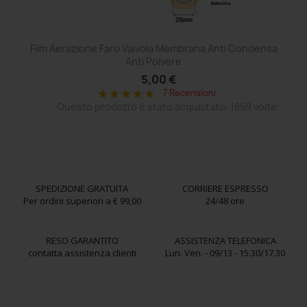
Film Aerazione Faro Valvola Membrana Anti Condensa
Ce
Anti Polvere
5,00 €
7 Recensioni
star
star
star
star
star
Questo prodotto è stato acquistato: 1859 volte
SPEDIZIONE GRATUITA
CORRIERE ESPRESSO
Per ordini superiori a € 99,00
24/48 ore
RESO GARANTITO
ASSISTENZA TELEFONICA
contatta assistenza clienti
Lun. Ven. - 09/13 - 15.30/17.30