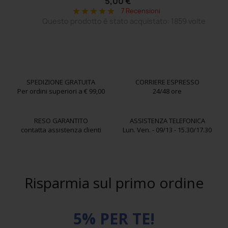
5,00 €
7 Recensioni
star
star
star
star
star
Questo prodotto è stato acquistato: 1859 volte
SPEDIZIONE GRATUITA
CORRIERE ESPRESSO
Per ordini superiori a € 99,00
24/48 ore
RESO GARANTITO
ASSISTENZA TELEFONICA
contatta assistenza clienti
Lun. Ven. - 09/13 - 15.30/17.30
Risparmia sul primo ordine
5% PER TE!