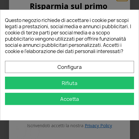
Risparmia sul primo
02/12/2024
ordine
Verified Purchaser
star
Svolgono la loro funzione
Questo negozio richiede di accettare i cookie per scopi
5% PER TE!
legati a prestazioni, social media e annunci pubblicitari. I
cookie di terze parti per social media e a scopo
Peccato che uno dei 2 adattatori mi ha fatto
pubblicitario vengono utilizzati per offrire funzionalità
impazzire. L'ho dovuto smontare per capire
Inserisci la tua email qui sotto per ricevere il
social e annunci pubblicitari personalizzati. Accetti i
che c'erano delle saldature errate che
5% DI SCONTO
sul tuo primo ordine!
cookie e l'elaborazione dei dati personali interessati?
creavano problemi. Ho riparato da solo per
evitare la procedura di reso.
Nome
Configura
Yes
Recommended to buy:
thumb_up
Rifiuta
Email
Accetta
OTTIENI IL 5%
Iscrivendoti accetti la nostra
Privacy Policy