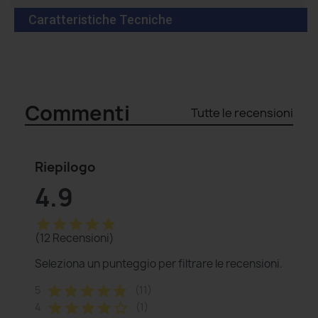
Caratteristiche Tecniche
Commenti
Tutte le recensioni
Riepilogo
4.9
star
star
star
star
star
(12 Recensioni)
Seleziona un punteggio per filtrare le recensioni.
star
star
star
star
star
5
(11)
star
star
star
star
star_border
4
(1)