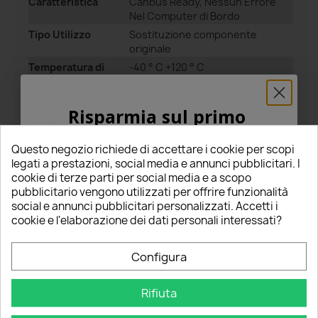
Caratteristica
Canbus Ready, Nessun Errore
Nel Computer di Bordo
Tipo Utilizzo
Sostituzione componente
originale
Temperatura di
-40 ° C +120 ° C
Esercizio
Durata della Vita
+ 50.000 Ore
Risparmia sul primo
Grado
IP67
ordine
Impermeabilità
Questo negozio richiede di accettare i cookie per scopi
5% PER TE!
Materiale
6063 Alluminio Aeronautico e abs
legati a prestazioni, social media e annunci pubblicitari. I
cookie di terze parti per social media e a scopo
Contenuto
2 Pezzi
pubblicitario vengono utilizzati per offrire funzionalità
Confezione
Inserisci la tua email qui sotto per ricevere il
social e annunci pubblicitari personalizzati. Accetti i
5% DI SCONTO
sul tuo primo ordine!
Garanzia
2 Anni
cookie e l'elaborazione dei dati personali interessati?
Produttore
Nome
Marca
Slux
Configura
Filtro
EMC anti interferenza radio
Rifiuta
Email
Modello Chip
SMD 3030