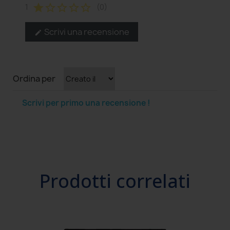
star
star_border
star_border
star_border
star_border
1
(0)
Scrivi una recensione
edit
Ordina per
Scrivi per primo una recensione !
Prodotti correlati