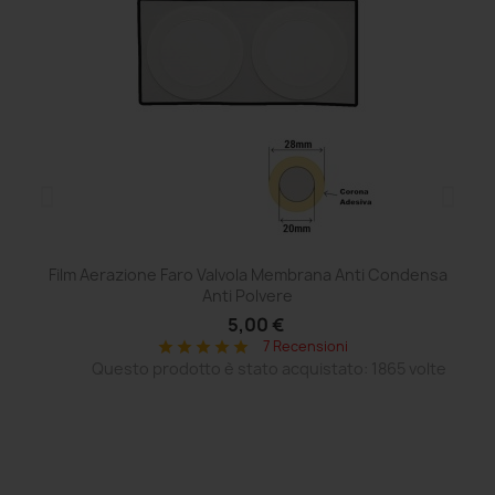
Film Aerazione Faro Valvola Membrana Anti Condensa
Ce
Anti Polvere
5,00 €
7 Recensioni
star
star
star
star
star
Questo prodotto è stato acquistato: 1865 volte