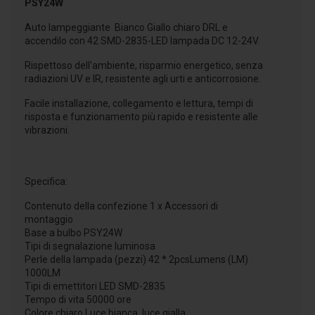
PSY24W
Auto lampeggiante Bianco Giallo chiaro DRL e
accendilo con 42 SMD-2835-LED lampada DC 12-24V.
Rispettoso dell'ambiente, risparmio energetico, senza
radiazioni UV e IR, resistente agli urti e anticorrosione.
Facile installazione, collegamento e lettura, tempi di
risposta e funzionamento più rapido e resistente alle
vibrazioni.
Specifica:
Contenuto della confezione 1 x Accessori di
montaggio
Base a bulbo PSY24W
Tipi di segnalazione luminosa
Perle della lampada (pezzi) 42 * 2pcsLumens (LM)
1000LM
Tipi di emettitori LED SMD-2835
Tempo di vita 50000 ore
Colore chiaro Luce bianca, luce gialla