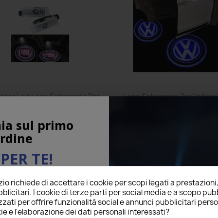
ttore Led Logo Sottoporta Per
Logo Sottoporta Per Volks
Fiat
ia sul primo
29,00 €
20,00 €
rdine
7 Recensioni
6 Recensio
star
star
star
star
star
star
star
star
star
star
o prodotto è stato acquistato: 89 volte
Questo prodotto è stato acquistato: 
PER TE!
Aggiungi al carrello
Aggiungi al carrello
o richiede di accettare i cookie per scopi legati a prestazioni
ail qui sotto per ricevere il
blicitari. I cookie di terze parti per social media e a scopo pubb
O
sul tuo primo ordine!
zati per offrire funzionalità social e annunci pubblicitari perso
ie e l'elaborazione dei dati personali interessati?