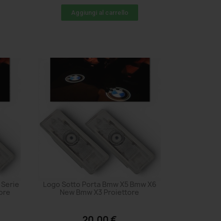
Aggiungi al carrello
 Serie
Logo Sotto Porta Bmw X5 Bmw X6
tore
New Bmw X3 Proiettore
20,00 €