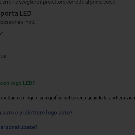
rori e scegliere il proiettore corretto al primo colpo.
oporta LED
lcosa che si noti.
e:
ssi
 con logo LED?
proiettano un logo o una grafica sul terreno quando la portiera vie
a auto e proiettore logo auto?
personalizzate?