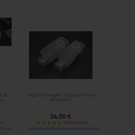
 NEW
Logo Volkswagen Touareg Passat
ta
Phaenton
24,00 €
ni
9 Recensioni
star
star
star
star
star
41 volte
Questo prodotto è stato acquistato: 14 volte