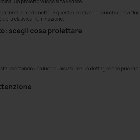
umina. Un proiettore logo si fa vedere.
to a terra in modo netto. È questo il motivo per cui chi cerca “lu
 della classica illuminazione.
o: scegli cosa proiettare
n stai montando una luce qualsiasi, ma un dettaglio che può ra
ttenzione