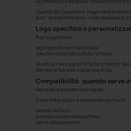
La differenza è semplice: una luce portiera ill
Quando apri la portiera, il logo viene proietta
auto” spesso finisce qui: vuole qualcosa di più
Logo specifico o personalizzat
Puoi scegliere tra:
loghi specifici per marca auto
soluzioni personalizzate su richiesta
Questo è il vero punto forte del prodotto. No
davvero la tua auto o qualcosa di tuo.
Compatibilità: quando serve a
Non tutte le portiere sono uguali.
Prima dell’acquisto è importante verificare:
modello dell’auto
predisposizione della portiera
tipo di alloggiamento