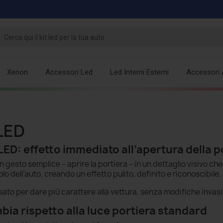
Xenon
Accessori Led
Led Interni Esterni
Accessori 
LED
LED: effetto immediato all’apertura della p
gesto semplice – aprire la portiera – in un dettaglio visivo che
mbolo dell’auto, creando un effetto pulito, definito e riconoscibile.
sato per dare più carattere alla vettura, senza modifiche invasi
bia rispetto alla luce portiera standard