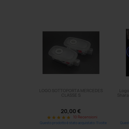
LOGO SOTTOPORTA MERCEDES
Logo
CLASSE S
Sharan
20,00 €
10 Recensioni
star
star
star
star
star
Questo prodotto è stato acquistato: 11 volte
Quest