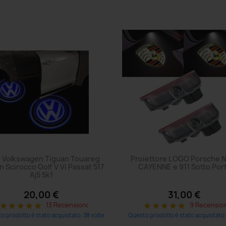
 Volkswagen Tiguan Touareg
Proiettore LOGO Porsche
 Scirocco Golf V Vi Passat 517
CAYENNE e 911 Sotto Por
Aj5 5k1
20,00 €
31,00 €
13 Recensioni
9 Recensio
star
star
star
star
star
star
star
star
star
star
o prodotto è stato acquistato: 38 volte
Questo prodotto è stato acquistato: 