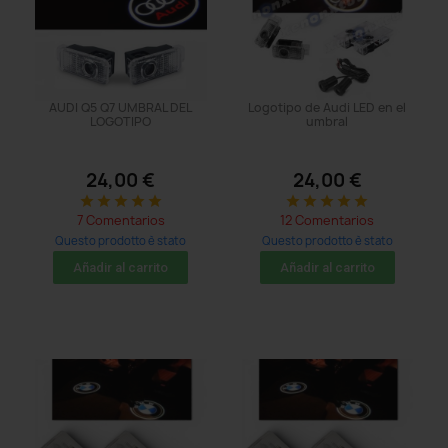
AUDI Q5 Q7 UMBRAL DEL
Logotipo de Audi LED en el
LOGOTIPO
umbral
24,00 €
24,00 €
star
star
star
star
star
star
star
star
star
star
7 Comentarios
12 Comentarios
Questo prodotto è stato
Questo prodotto è stato
acquistato: 53 times
acquistato: 179 times
Añadir al carrito
Añadir al carrito