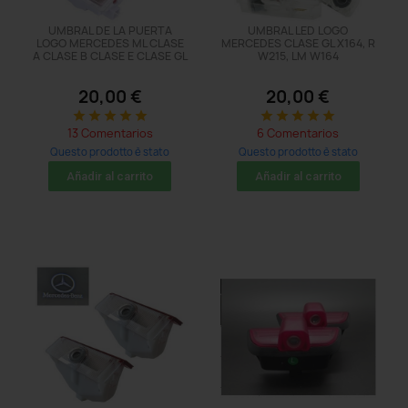
UMBRAL DE LA PUERTA
UMBRAL LED LOGO
LOGO MERCEDES ML CLASE
MERCEDES CLASE GL X164, R
A CLASE B CLASE E CLASE GL
W215, LM W164
20,00 €
20,00 €
star
star
star
star
star
star
star
star
star
star
13 Comentarios
6 Comentarios
Questo prodotto è stato
Questo prodotto è stato
acquistato: 41 times
acquistato: 92 times
Añadir al carrito
Añadir al carrito