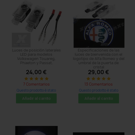
Luces de posición laterales
Especificaciones de las
LED para modelos
luces de bienvenida con el
Volkswagen Touareg,
logotipo de Alfa Romeo y del
Phaeton y Passat.
umbral de la puerta de
cristal
24,00 €
29,00 €
star
star
star
star
star
star
star
star
star
star
7 Comentarios
13 Comentarios
Questo prodotto è stato
Questo prodotto è stato
acquistato: 44 times
acquistato: 386 times
Añadir al carrito
Añadir al carrito