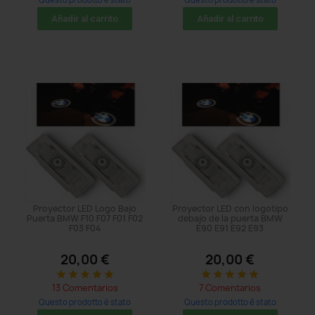
acquistato: 41 times
acquistato: 368 times
Añadir al carrito
Añadir al carrito
Proyector LED Logo Bajo
Proyector LED con logotipo
Puerta BMW F10 F07 F01 F02
debajo de la puerta BMW
F03 F04
E90 E91 E92 E93
20,00 €
20,00 €
star
star
star
star
star
star
star
star
star
star
13 Comentarios
7 Comentarios
Questo prodotto è stato
Questo prodotto è stato