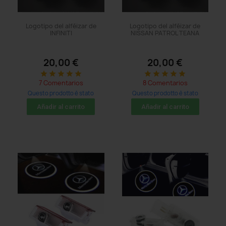
Logotipo del alféizar de
Logotipo del alféizar de
INFINITI
NISSAN PATROL TEANA
20,00 €
20,00 €
star
star
star
star
star
star
star
star
star
star
7 Comentarios
8 Comentarios
Questo prodotto è stato
Questo prodotto è stato
acquistato: 5 times
acquistato: 5 times
Añadir al carrito
Añadir al carrito