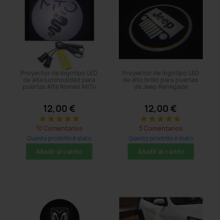
Proyector de logotipo LED
Proyector de logotipo LED
de alta luminosidad para
de alto brillo para puertas
puertas Alfa Romeo MiTo
de Jeep Renegade
12,00 €
12,00 €
star
star
star
star
star
star
star
star
star
star
10 Comentarios
5 Comentarios
Questo prodotto è stato
Questo prodotto è stato
acquistato: 8 times
acquistato: 68 times
Añadir al carrito
Añadir al carrito