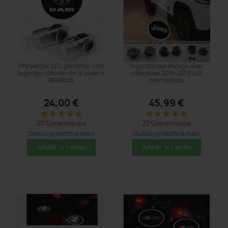
Proyector LED genérico con
logo debajo espejo jeep
logotipo debajo de la puerta
cherokee 2014-2017 luz
BRABUS
bienvenida
24,00 €
45,99 €
star
star
star
star
star
star
star
star
star
star
20 Comentarios
22 Comentarios
Questo prodotto è stato
Questo prodotto è stato
acquistato: 479 times
acquistato: 221 times
Añadir al carrito
Añadir al carrito