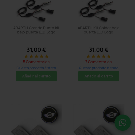
ABARTH Grande Punto kit
ABARTH Kit Spider bajo
bajo puerta LED Logo
puerta LED Logo
31,00 €
31,00 €
star
star
star
star
star
star
star
star
star
star
5 Comentarios
7 Comentarios
Questo prodotto è stato
Questo prodotto è stato
acquistato: 8 times
acquistato: 20 times
Añadir al carrito
Añadir al carrito