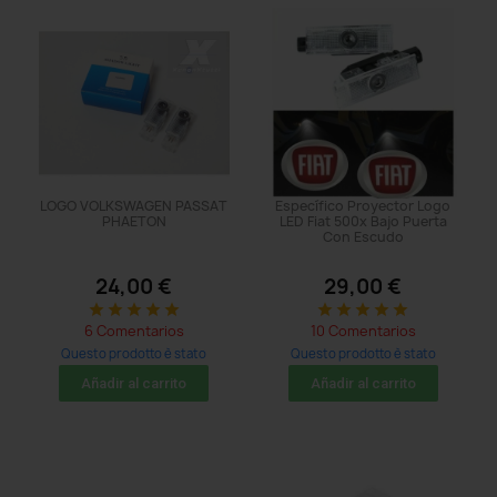
LOGO VOLKSWAGEN PASSAT
Específico Proyector Logo
PHAETON
LED Fiat 500x Bajo Puerta
Con Escudo
24,00 €
29,00 €
star
star
star
star
star
star
star
star
star
star
6 Comentarios
10 Comentarios
Questo prodotto è stato
Questo prodotto è stato
acquistato: 14 times
acquistato: 14 times
Añadir al carrito
Añadir al carrito