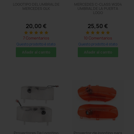
LOGOTIPO DEL UMBRAL DE
MERCEDES C-CLASS W204
MERCEDES GLK
UMBRAL DE LA PUERTA
LOGO
20,00 €
25,50 €
star
star
star
star
star
star
star
star
star
star
7 Comentarios
10 Comentarios
Questo prodotto è stato
Questo prodotto è stato
acquistato: 17 times
acquistato: 14 times
Añadir al carrito
Añadir al carrito
Proyectores De Logotipo
Proyector de logotipo para