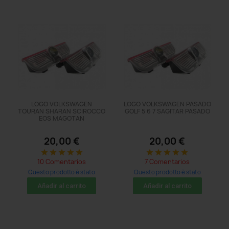
LOGO VOLKSWAGEN
LOGO VOLKSWAGEN PASADO
TOURAN SHARAN SCIROCCO
GOLF 5 6 7 SAGITAR PASADO
EOS MAGOTAN
20,00 €
20,00 €
star
star
star
star
star
star
star
star
star
star
10 Comentarios
7 Comentarios
Questo prodotto è stato
Questo prodotto è stato
acquistato: 14 times
acquistato: 50 times
Añadir al carrito
Añadir al carrito