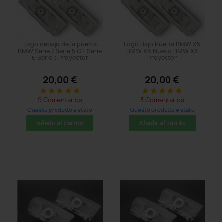
Logo debajo de la puerta
Logo Bajo Puerta BMW X5
BMW Serie 7 Serie 5 GT Serie
BMW X6 Nuevo BMW X3
6 Serie 3 Proyector
Proyector
20,00 €
20,00 €
star
star
star
star
star
star
star
star
star
star
9 Comentarios
3 Comentarios
Questo prodotto è stato
Questo prodotto è stato
acquistato: 26 times
acquistato: 23 times
Añadir al carrito
Añadir al carrito