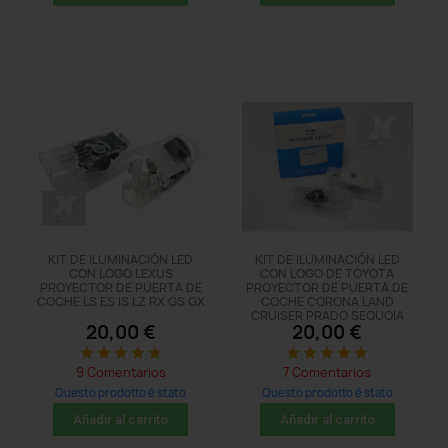
KIT DE ILUMINACIÓN LED
KIT DE ILUMINACIÓN LED
CON LOGO LEXUS
CON LOGO DE TOYOTA
PROYECTOR DE PUERTA DE
PROYECTOR DE PUERTA DE
COCHE LS ES IS LZ RX GS GX
COCHE CORONA LAND
CRUISER PRADO SEQUOIA
20,00 €
20,00 €
star
star
star
star
star
star
star
star
star
star
9 Comentarios
7 Comentarios
Questo prodotto è stato
Questo prodotto è stato
acquistato: 8 times
acquistato: 14 times
Añadir al carrito
Añadir al carrito