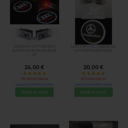
LOGOTIPO SOTTOPORTA
LOGOTIPO DEL UMBRAL DE
AUDI A1 A3 A4 A5 A6 A8 Q5
LA PUERTA MERCEDES
Q7
24,00 €
20,00 €
star
star
star
star
star
star
star
star
star
star
25 Comentarios
8 Comentarios
Questo prodotto è stato
Questo prodotto è stato
acquistato: 533 times
acquistato: 14 times
Añadir al carrito
Añadir al carrito