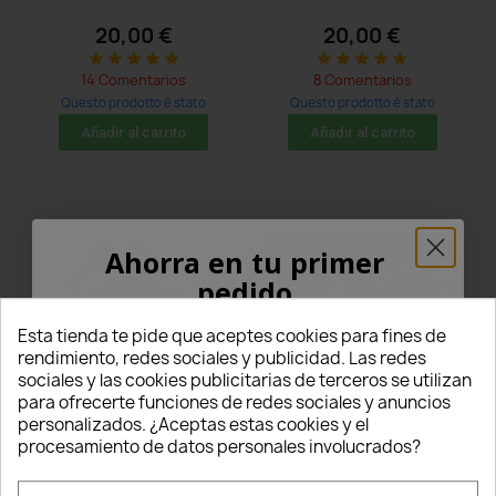
20,00 €
20,00 €
star
star
star
star
star
star
star
star
star
star
14 Comentarios
8 Comentarios
Questo prodotto è stato
Questo prodotto è stato
acquistato: 5 times
acquistato: 5 times
Añadir al carrito
Añadir al carrito
Ahorra en tu primer
pedido
¡5% PARA TI!
Esta tienda te pide que aceptes cookies para fines de
rendimiento, redes sociales y publicidad. Las redes
sociales y las cookies publicitarias de terceros se utilizan
Introduce tu correo electrónico aquí abajo
para ofrecerte funciones de redes sociales y anuncios
para recibir un
5% DE DESCUENTO
en tu
personalizados. ¿Aceptas estas cookies y el
Luces de posición laterales
Logotipo del alféizar de
primer pedido.
procesamiento de datos personales involucrados?
LED de cristal para Porsche
Suzuki
997 y Panamera
Nome