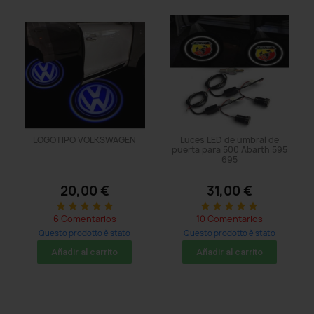
LOGOTIPO VOLKSWAGEN
Luces LED de umbral de
puerta para 500 Abarth 595
695
20,00 €
31,00 €
star
star
star
star
star
star
star
star
star
star
6 Comentarios
10 Comentarios
Questo prodotto è stato
Questo prodotto è stato
acquistato: 20 times
acquistato: 128 times
Añadir al carrito
Añadir al carrito