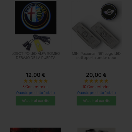
LOGOTIPO LED ALFA ROMEO
MINI Paceman R61 Logo LED
DEBAJO DE LA PUERTA
sottoporta under door
12,00 €
20,00 €
star
star
star
star
star
star
star
star
star
star
8 Comentarios
10 Comentarios
Questo prodotto è stato
Questo prodotto è stato
acquistato: 110 times
acquistato: 20 times
Añadir al carrito
Añadir al carrito