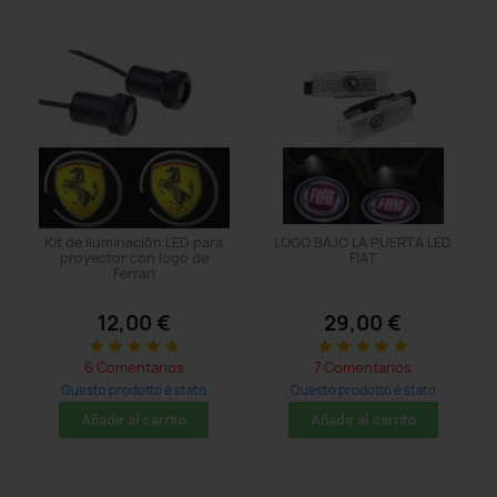
Kit de iluminación LED para
LOGO BAJO LA PUERTA LED
proyector con logo de
FIAT
Ferrari
12,00 €
29,00 €
star
star
star
star
star
star
star
star
star
star
6 Comentarios
7 Comentarios
Questo prodotto è stato
Questo prodotto è stato
acquistato: 29 times
acquistato: 89 times
Añadir al carrito
Añadir al carrito