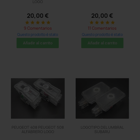
LOGO
20,00 €
20,00 €
star
star
star
star
star
star
star
star
star
star
9 Comentarios
11 Comentarios
Questo prodotto è stato
Questo prodotto è stato
acquistato: 8 times
acquistato: 20 times
Añadir al carrito
Añadir al carrito
PEUGEOT 408 PEUGEOT 508
LOGOTIPO DEL UMBRAL
ALFABRERO LOGO
SUBARU