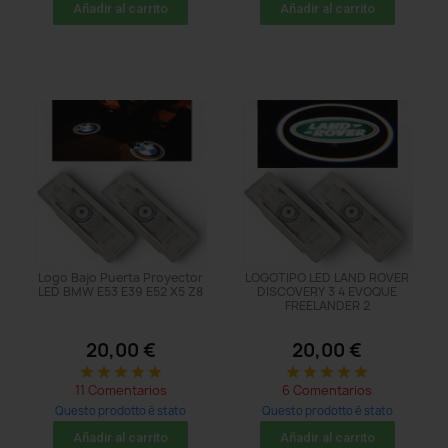
acquistato: 41 times
acquistato: 107 times
Añadir al carrito
Añadir al carrito
Logo Bajo Puerta Proyector
LOGOTIPO LED LAND ROVER
LED BMW E53 E39 E52 X5 Z8
DISCOVERY 3 4 EVOQUE
FREELANDER 2
20,00 €
20,00 €
star
star
star
star
star
star
star
star
star
star
11 Comentarios
6 Comentarios
Questo prodotto è stato
Questo prodotto è stato
acquistato: 47 times
acquistato: 137 times
Añadir al carrito
Añadir al carrito