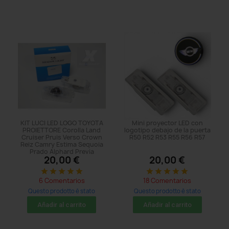
KIT LUCI LED LOGO TOYOTA
Mini proyector LED con
PROIETTORE Corolla Land
logotipo debajo de la puerta
Cruiser Pruis Verso Crown
R50 R52 R53 R55 R56 R57
Reiz Camry Estima Sequoia
Prado Alphard Previa
20,00 €
20,00 €
star
star
star
star
star
star
star
star
star
star
6 Comentarios
18 Comentarios
Questo prodotto è stato
Questo prodotto è stato
acquistato: 5 times
acquistato: 101 times
Añadir al carrito
Añadir al carrito