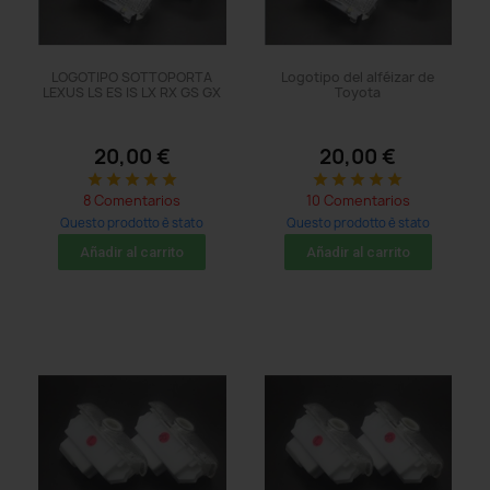
LOGOTIPO SOTTOPORTA
Logotipo del alféizar de
LEXUS LS ES IS LX RX GS GX
Toyota
20,00 €
20,00 €
star
star
star
star
star
star
star
star
star
star
8 Comentarios
10 Comentarios
Questo prodotto è stato
Questo prodotto è stato
acquistato: 8 times
acquistato: 8 times
Añadir al carrito
Añadir al carrito