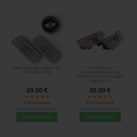
MINI LOGO LED DEBAJO DE
LOGOTIPO LED
LA PUERTA F56
VOLKSWAGEN BAJO LA
PUERTA TIGUAN TOUAREG
PASSAT CC
20,00 €
20,00 €
star
star
star
star
star
star
star
star
star
star
8 Comentarios
8 Comentarios
Questo prodotto è stato
Questo prodotto è stato
acquistato: 20 times
acquistato: 71 times
Añadir al carrito
Añadir al carrito