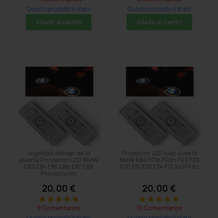
Questo prodotto è stato
Questo prodotto è stato
acquistato: 152 times
acquistato: 23 times
Añadir al carrito
Añadir al carrito
Logotipo debajo de la
Proyector LED bajo puerta
puerta Proyector LED BMW
BMW E84 F01n F02n F03 F20
E83 E84 E85 E86 E87 E88
F30 F31 F32 F34 F10 lci F11 lci
Proyectores
20,00 €
20,00 €
star
star
star
star
star
star
star
star
star
star
9 Comentarios
16 Comentarios
Questo prodotto è stato
Questo prodotto è stato