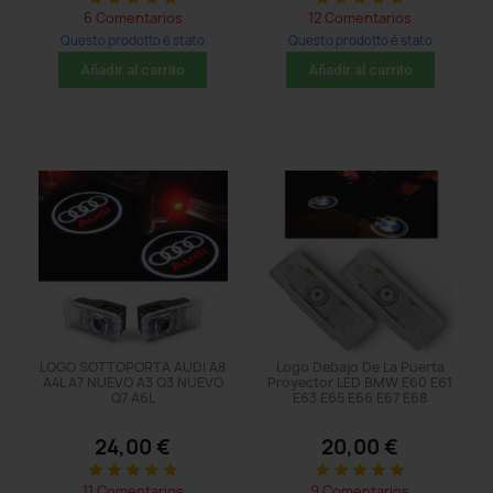
6 Comentarios
12 Comentarios
Questo prodotto è stato
Questo prodotto è stato
acquistato: 92 times
acquistato: 50 times
Añadir al carrito
Añadir al carrito
LOGO SOTTOPORTA AUDI A8
Logo Debajo De La Puerta
A4L A7 NUEVO A3 Q3 NUEVO
Proyector LED BMW E60 E61
Q7 A6L
E63 E65 E66 E67 E68
24,00 €
20,00 €
star
star
star
star
star
star
star
star
star
star
11 Comentarios
9 Comentarios