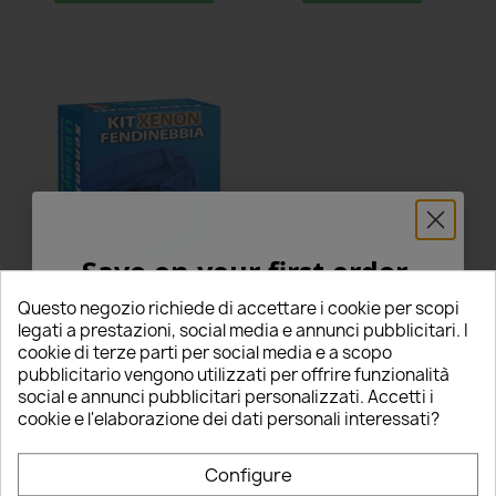
Save on your first order
Lampade Xenon
Fendinebbia H8 per
5% FOR YOU!
Questo negozio richiede di accettare i cookie per scopi
MITSUBISHI ASX con
legati a prestazioni, social media e annunci pubblicitari. I
tecnologia CANBUS
cookie di terze parti per social media e a scopo
€69.00
Enter your email below to receive a
5%
pubblicitario vengono utilizzati per offrire funzionalità
star
star
star
star
star
social e annunci pubblicitari personalizzati. Accetti i
DISCOUNT
on your first order!
5 Review(s)
cookie e l'elaborazione dei dati personali interessati?
Questo prodotto è stato
Nome
acquistato: 5 times
View Full Details
Configure