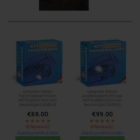
Lampade Xenon
Lampade Xenon
Fendinebbia H11 per
Anabbaglianti H11 per
MITSUBISHI ASX con
MITSUBISHI ASX con
tecnologia CANBUS
tecnologia CANBUS
€69.00
€99.00
star
star
star
star
star
star
star
star
star
star
12 Review(s)
8 Review(s)
Questo prodotto è stato
Questo prodotto è stato
acquistato: 5 times
acquistato: 5 times