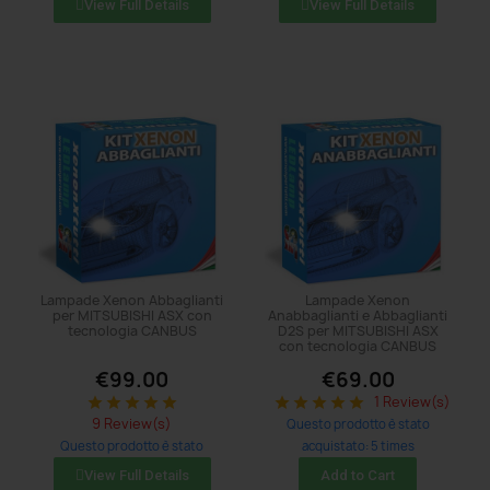
View Full Details
View Full Details
Lampade Xenon Abbaglianti
Lampade Xenon
per MITSUBISHI ASX con
Anabbaglianti e Abbaglianti
tecnologia CANBUS
D2S per MITSUBISHI ASX
con tecnologia CANBUS
€99.00
€69.00
1 Review(s)
star
star
star
star
star
star
star
star
star
star
9 Review(s)
Questo prodotto è stato
Questo prodotto è stato
acquistato: 5 times
acquistato: 8 times
View Full Details
Add to Cart