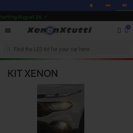
rting August 24.
⚡
KIT XENON