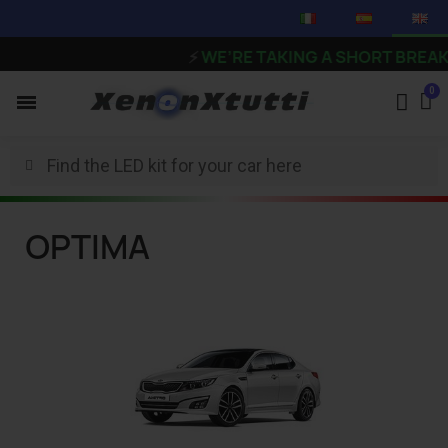
⚡
WE’RE TAKING A SHORT BREAK - Or
OPTIMA