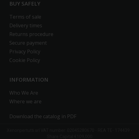
BUY SAFELY
Terms of sale
Delivery times
Returns procedure
Secure payment
Privacy Policy
Cookie Policy
INFORMATION
Who We Are
Where we are
Download the catalog in PDF
Xenonpertutti
srl
VAT number: 02045280670 -
REA
TE- 174439 -
Share Capital €109,000