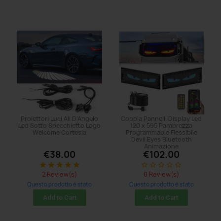
Proiettori Luci Ali D'Angelo
Coppia Pannelli Display Led
Led Sotto Specchietto Logo
120 x 595 Parabrezza
Welcome Cortesia
Programmable Flessibile
Devil Eyes Bluetooth
Animazione
€38.00
€102.00
star
star
star
star
star
star_border
star_border
star_border
star_border
star_border
2 Review(s)
0 Review(s)
Questo prodotto è stato
Questo prodotto è stato
acquistato: 11 times
acquistato: 5 times
Add to Cart
Add to Cart