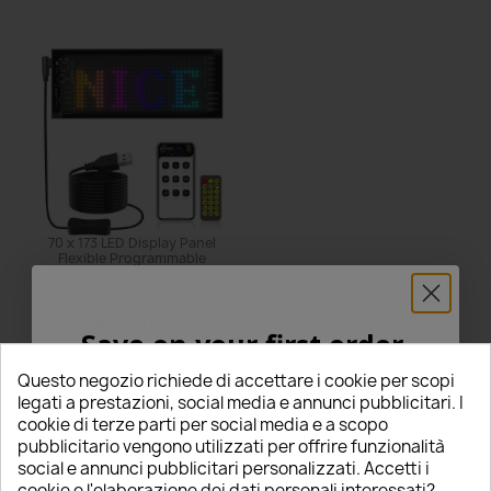
70 x 173 LED Display Panel
Flexible Programmable
Windshield Bluetooth
Animation
€25.00
Save on your first order
star_border
star_border
star_border
star_border
star_border
0 Review(s)
5% FOR YOU!
Questo negozio richiede di accettare i cookie per scopi
Questo prodotto è stato
legati a prestazioni, social media e annunci pubblicitari. I
acquistato: 5 times
Add to Cart
cookie di terze parti per social media e a scopo
Enter your email below to receive a
5%
pubblicitario vengono utilizzati per offrire funzionalità
Luci Proiettori Loghi led
per
KIA Cerato
specifici.
social e annunci pubblicitari personalizzati. Accetti i
DISCOUNT
on your first order!
cookie e l'elaborazione dei dati personali interessati?