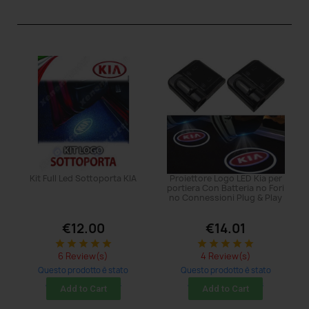
Kit Full Led Sottoporta KIA
Proiettore Logo LED Kia per
portiera Con Batteria no Fori
no Connessioni Plug & Play
€12.00
€14.01
star
star
star
star
star
star
star
star
star
star
6 Review(s)
4 Review(s)
Questo prodotto è stato
Questo prodotto è stato
acquistato: 44 times
acquistato: 50 times
Add to Cart
Add to Cart