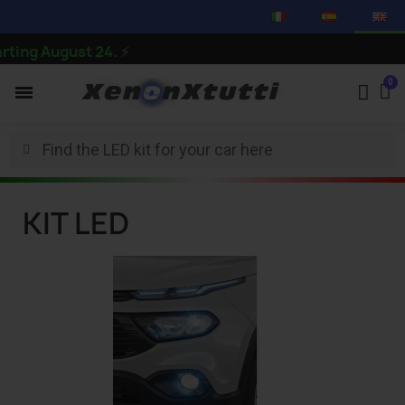
ing August 24.
⚡
KIT LED