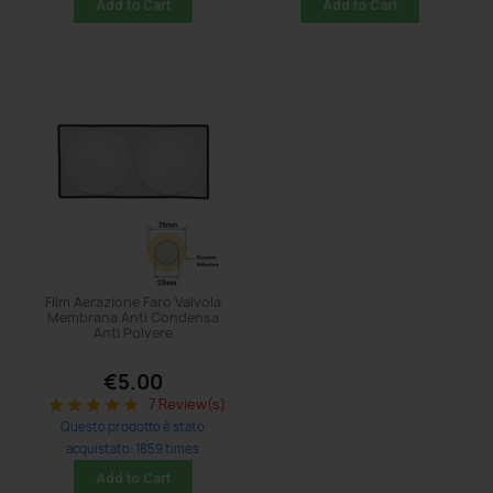
Add to Cart
Add to Cart
Film Aerazione Faro Valvola
Membrana Anti Condensa
Anti Polvere
€5.00
7 Review(s)
star
star
star
star
star
Questo prodotto è stato
acquistato: 1859 times
Add to Cart