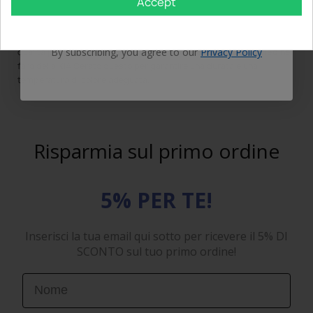
Accept
GET 5% OFF
altissima precisione.
I nostri ingegneri valutano l'utilizzo di materiali adatti e di massima
By subscribing, you agree to our
Privacy Policy
qualità per poter garantire una luce omogenea testando i
kit led
nel
faro della KIA Cerato questo per garantire una durata e una
temperatura di colore adeguata.
Risparmia sul primo ordine
5% PER TE!
Inserisci la tua email qui sotto per ricevere il 5% DI
SCONTO sul tuo primo ordine!
First Name