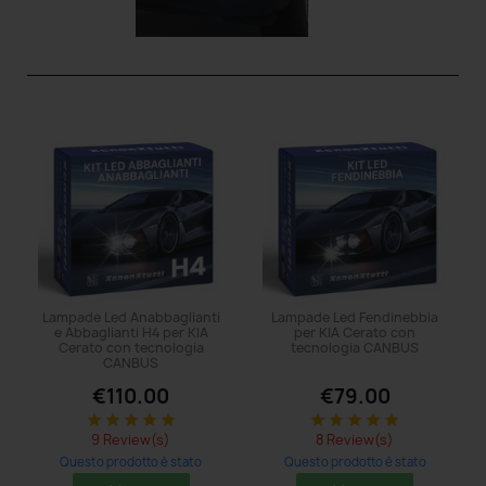
Lampade Led Anabbaglianti
Lampade Led Fendinebbia
e Abbaglianti H4 per KIA
per KIA Cerato con
Cerato con tecnologia
tecnologia CANBUS
CANBUS
€110.00
€79.00
star
star
star
star
star
star
star
star
star
star
9 Review(s)
8 Review(s)
Questo prodotto è stato
Questo prodotto è stato
acquistato: 5 times
acquistato: 5 times