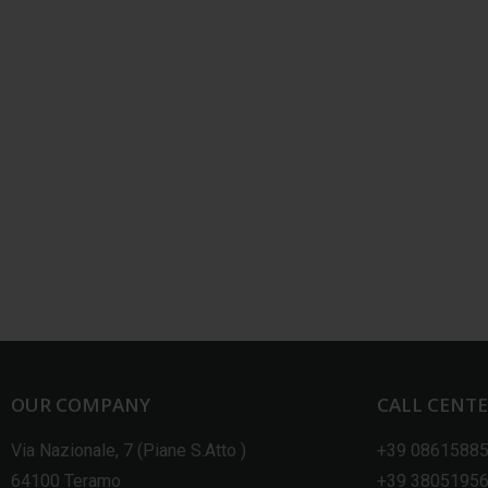
OUR COMPANY
CALL CENT
Via Nazionale, 7 (Piane S.Atto )
+39 0861588
64100 Teramo
+39 3805195