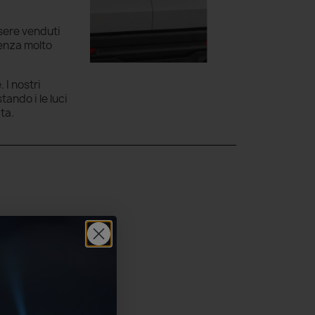
ssere venduti
ienza molto
 I nostri
ando i le luci
ata.