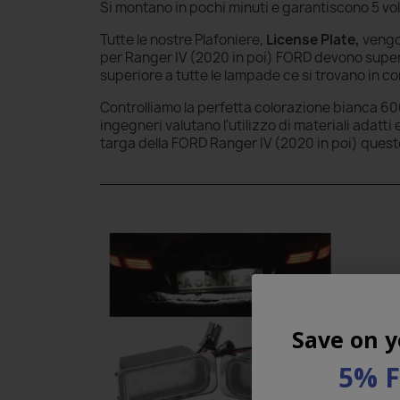
Si montano in pochi minuti e garantiscono 5 volte 
Tutte le nostre Plafoniere,
License Plate,
vengo
per Ranger IV (2020 in poi) FORD devono superar
superiore a tutte le lampade ce si trovano in 
Controlliamo la perfetta colorazione bianca 600
ingegneri valutano l'utilizzo di materiali adatt
targa della FORD Ranger IV (2020 in poi) ques
Save on y
5% 