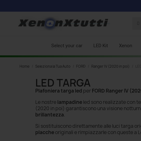
Select your car
LED Kit
Xenon
Home
Seleziona la Tua Auto
FORD
Ranger IV (2020 in poi)
LED
LED TARGA
Plafoniera targa led
per
FORD Ranger IV (2020
Le nostre
lampadine
led sono realizzate con te
(2020 in poi)
garantiscono una visione notturn
brillantezza
.
Si sostituiscono direttamente alle luci targa ori
placche
originali e rimpiazzarle con queste a L