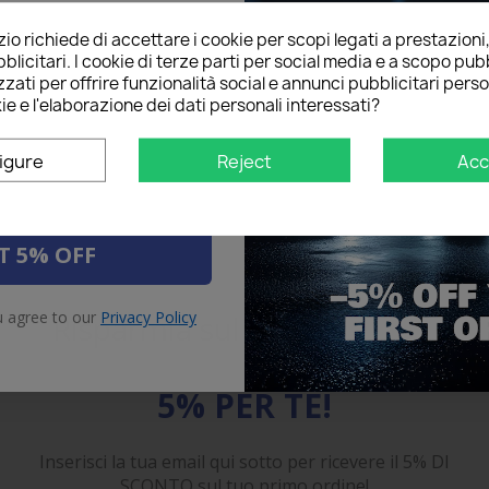
l below to receive a
5%
o richiede di accettare i cookie per scopi legati a prestazioni
on your first order!
blicitari. I cookie di terze parti per social media e a scopo pubb
zati per offrire funzionalità social e annunci pubblicitari perso
ie e l'elaborazione dei dati personali interessati?
igure
Reject
Acc
T 5% OFF
u agree to our
Privacy Policy
Risparmia sul primo ordine
5% PER TE!
Inserisci la tua email qui sotto per ricevere il 5% DI
SCONTO sul tuo primo ordine!