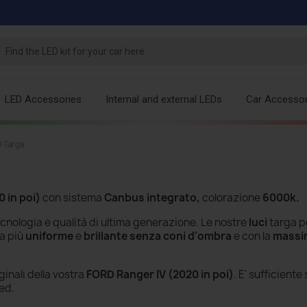
LED Accessories
Internal and external LEDs
Car Accessor
 Targa
 in poi)
con sistema
Canbus integrato,
colorazione
6000k.
cnologia e qualità di ultima generazione. Le nostre
luci
targa p
a più
uniforme
e
brillante senza
coni d'ombra
e con la
massi
ginali della vostra
FORD Ranger IV (2020 in poi)
. E' sufficiente
ed.