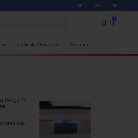
ies
Lenticular Projectors
Aozoom
er Ranger IV
ma
 smontare le