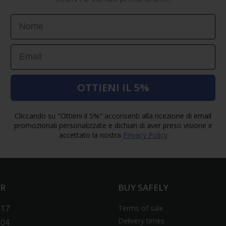
First Name
Email
OTTIENI IL 5%
Cliccando su "Ottieni il 5%" acconsenti alla ricezione di email
promozionali personalizzate e dichiari di aver preso visione e
accettato la nostra
Privacy Policy
ER
BUY SAFELY
Terms of sale
517
Delivery times
604