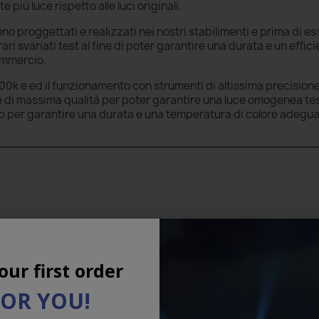
più luce rispetto alle luci originali.
no proggettati e realizzati nei nostri stabilimenti e prima di e
i svariati test al fine di poter garantire una durata e un effic
commercio.
0k e ed il funzionamento con strumenti di altissima precisione.
i e di massima qualità per poter garantire una luce omogenea test
to per garantire una durata e una temperatura di colore adegu
our first order
FOR YOU!