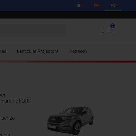
ies
Lenticular Projectors
Aozoom
per
 il marchio FORD
y
senza
eccia