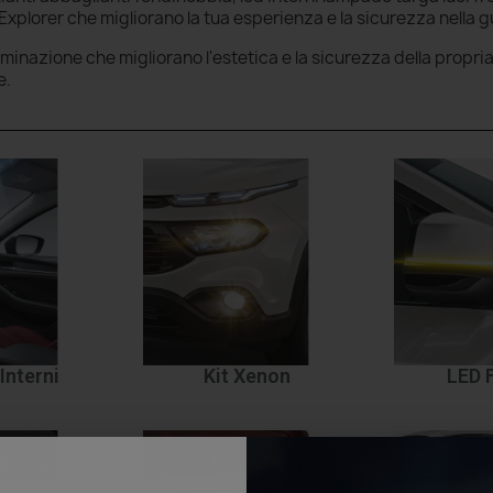
xplorer che migliorano la tua esperienza e la sicurezza nella g
luminazione che migliorano l'estetica e la sicurezza della propri
e.
Interni
Kit Xenon
LED 