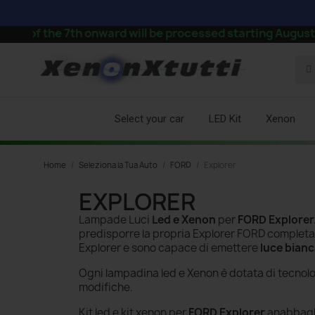
 the 7th onward will be processed starting August 24.
Select your car
LED Kit
Xenon
Home
Seleziona la Tua Auto
FORD
Explorer
EXPLORER
Lampade Luci
Led e Xenon
per
FORD Explorer
predisporre la propria Explorer FORD complet
Explorer e sono capace di emettere
luce bian
Ogni lampadina led e Xenon è dotata di tecnol
modifiche.
Kit led e kit xenon per
FORD Explorer
anabbagli