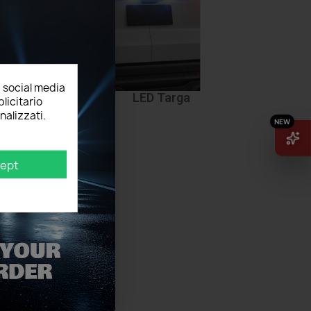
, social media
ttoporta
LED Targa
licitario
nalizzati.
ept