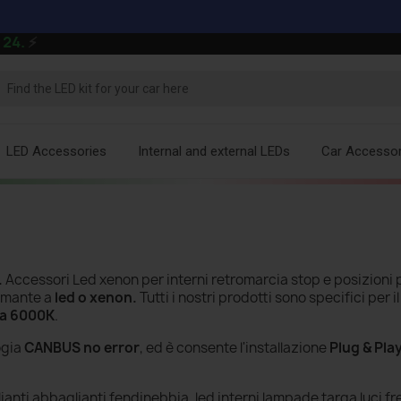
⚡
LED Accessories
Internal and external LEDs
Car Accessor
.
Accessori Led xenon per interni retromarcia stop e posizioni 
amante a
led o xenon.
Tutti i nostri prodotti sono specifici per
ca 6000K
.
ogia
CANBUS no error
, ed è consente l'installazione
Plug & Pla
anti abbaglianti fendinebbia, led interni lampade targa luci fr