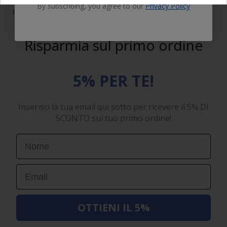
LED T5 PER MODIFICA STRUMENTAZIONE DISPONIBILI CON COLORE
By subscribing, you agree to our
Privacy Policy
BIANCO ROSSO BLU E VERDE
Risparmia sul primo ordine
5% PER TE!
Inserisci la tua email qui sotto per ricevere il 5% DI
SCONTO sul tuo primo ordine!
First Name
Email
OTTIENI IL 5%