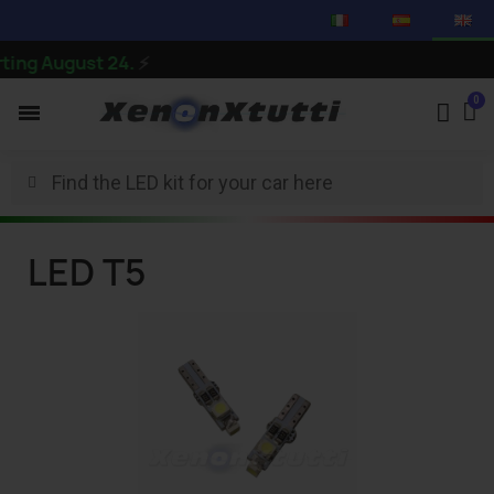
ng August 24.
⚡
LED T5