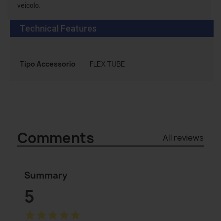
veicolo.
Technical Features
Tipo Accessorio
FLEX TUBE
Comments
All reviews
Summary
5
star
star
star
star
star