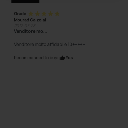
star
star
star
star
star
Grade
Mourad Calzolai
2017-07-28
Venditore mo...
Venditore molto affidabile 10+++++
Yes
Recommended to buy:
thumb_up