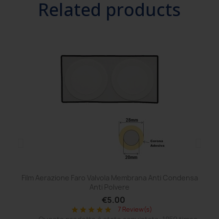
Related products
Film Aerazione Faro Valvola Membrana Anti Condensa
Co
Anti Polvere
€5.00
7 Review(s)
star
star
star
star
star