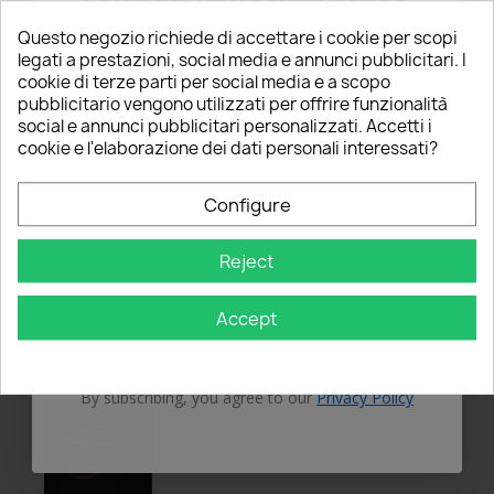
Save on your first order
5% FOR YOU!
Questo negozio richiede di accettare i cookie per scopi
star
star
star
star
star
Grade
legati a prestazioni, social media e annunci pubblicitari. I
Giuseppe fabrizio Lana
cookie di terze parti per social media e a scopo
2018-02-19
Enter your email below to receive a
5%
pubblicitario vengono utilizzati per offrire funzionalità
Prodotto di ...
social e annunci pubblicitari personalizzati. Accetti i
DISCOUNT
on your first order!
cookie e l'elaborazione dei dati personali interessati?
Prodotto di ottima qualità,puntuale nella
Nome
spedizione
Configure
Yes
Recommended to buy:
thumb_up
Email
Reject
Accept
GET 5% OFF
By subscribing, you agree to our
Privacy Policy