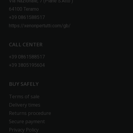
Via Nazionale, 7 (Piane S.Atto )
64100 Teramo
+39 0861588517
https://xenonpertutti.com/gb/
CALL CENTER
+39 0861588517
+39 3805195604
BUY SAFELY
Terms of sale
Delivery times
Returns procedure
Secure payment
Privacy Policy