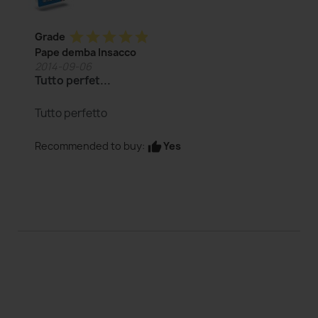
star
star
star
star
star
Grade
Pape demba Insacco
2014-09-06
Tutto perfet...
Tutto perfetto
Yes
Recommended to buy:
thumb_up