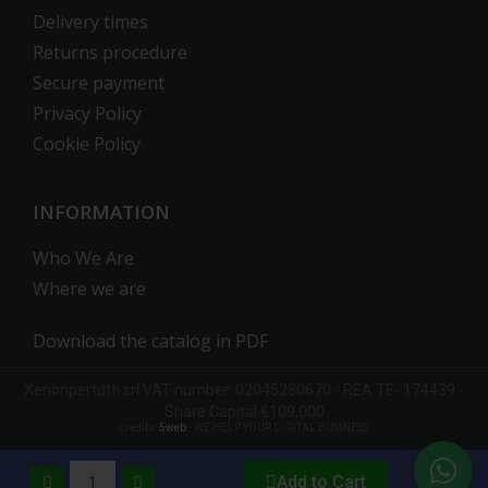
Delivery times
Returns procedure
Secure payment
Privacy Policy
Cookie Policy
INFORMATION
Who We Are
Where we are
Download the catalog in PDF
Xenonpertutti
srl
VAT number: 02045280670 -
REA
TE- 174439 -
Share Capital €109,000
credits:
5web
- WE HELP YOUR DIGITAL BUSINESS
Add to Cart