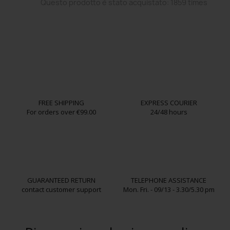
Questo prodotto è stato acquistato: 1859 times
FREE SHIPPING
EXPRESS COURIER
For orders over €99.00
24/48 hours
GUARANTEED RETURN
TELEPHONE ASSISTANCE
contact customer support
Mon. Fri. - 09/13 - 3.30/5.30 pm