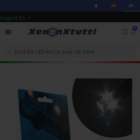
ust 24.
⚡