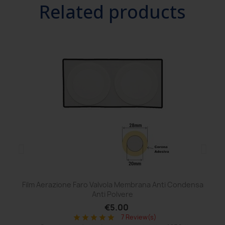
Related products
Film Aerazione Faro Valvola Membrana Anti Condensa
Co
Anti Polvere
€5.00
7 Review(s)
star
star
star
star
star