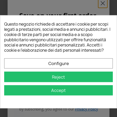
(5 Reviews)
Select a row below to filter reviews.
Save on your first order
star
star
star
star
star
5
(5)
5% FOR YOU!
Questo negozio richiede di accettare i cookie per scopi
star
star
star
star
star_border
4
(0)
legati a prestazioni, social media e annunci pubblicitari. I
cookie di terze parti per social media e a scopo
star
star
star
star_border
star_border
3
(0)
Enter your email below to receive a
5%
pubblicitario vengono utilizzati per offrire funzionalità
star
star
star_border
star_border
star_border
2
(0)
social e annunci pubblicitari personalizzati. Accetti i
DISCOUNT
on your first order!
star
star_border
star_border
star_border
star_border
1
(0)
cookie e l'elaborazione dei dati personali interessati?
Nome
Write a review
edit
Configure
Email
Reject
Sort By
1
2
3
Accept
GET 5% OFF
By subscribing, you agree to our
Privacy Policy