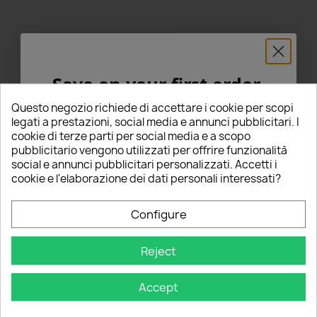
Save on your first order
5% FOR YOU!
Questo negozio richiede di accettare i cookie per scopi
legati a prestazioni, social media e annunci pubblicitari. I
cookie di terze parti per social media e a scopo
Enter your email below to receive a
5%
pubblicitario vengono utilizzati per offrire funzionalità
Lampade Led H9 6000K
Lampade LED H9 Fan COEN
social e annunci pubblicitari personalizzati. Accetti i
DISCOUNT
on your first order!
90W Kit SLUX Mini Super
25W KIT 12V 6000K
Luminoso Ultracompatto
Ultracompatto
cookie e l'elaborazione dei dati personali interessati?
Super CanBus Plug & Play
Nome
€84.00
€47.99
Configure
star
star
star
star
star
star_border
star_border
star_border
star_border
star_border
2 Review(s)
0 Review(s)
Email
Reject
Questo prodotto è stato
Questo prodotto è stato
acquistato: 14 times
acquistato: 8 times
Add to Cart
Add to Cart
Accept
GET 5% OFF