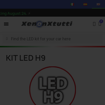
g August 24.
⚡
KIT LED H9