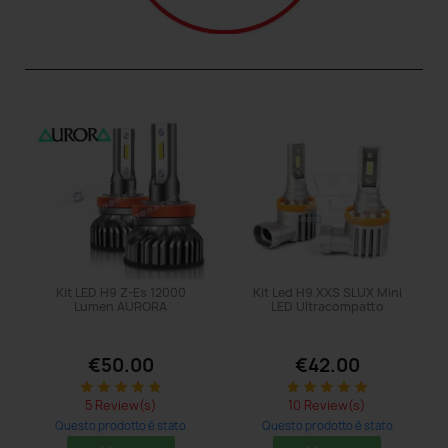
Kit LED H9 Z-Es 12000
Kit Led H9 XXS SLUX Mini
Lumen AURORA
LED Ultracompatto
€50.00
€42.00
star
star
star
star
star
star
star
star
star
star
5 Review(s)
10 Review(s)
Questo prodotto è stato
Questo prodotto è stato
acquistato: 14 times
acquistato: 29 times