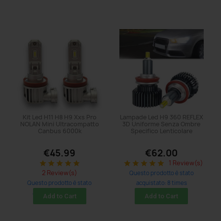
Kit Led H11 H8 H9 Xxs Pro
Lampade Led H9 360 REFLEX
NOLAN Mini Ultracompatto
3D Uniforme Senza Ombre
Canbus 6000k
Specifico Lenticolare
€45.99
€62.00
1 Review(s)
star
star
star
star
star
star
star
star
star
star
2 Review(s)
Questo prodotto è stato
Questo prodotto è stato
acquistato: 8 times
acquistato: 23 times
Add to Cart
Add to Cart