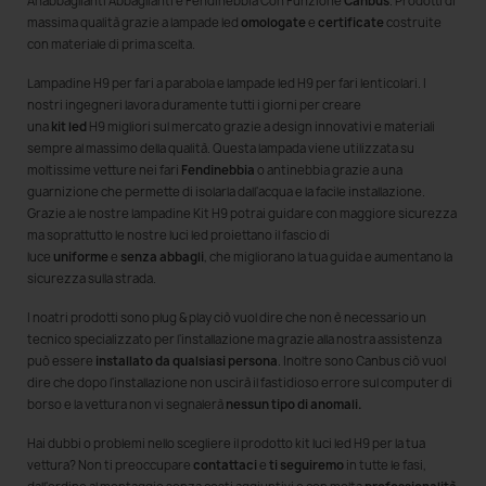
Anabbaglianti Abbaglianti e Fendinebbia Con Funzione
Canbus
. Prodotti di
massima qualità grazie a lampade led
omologate
e
certificate
costruite
con materiale di prima scelta.
Lampadine H9 per fari a parabola e lampade led H9 per fari lenticolari. I
nostri ingegneri lavora duramente tutti i giorni per creare
una
kit led
H9 migliori sul mercato grazie a design innovativi e materiali
sempre al massimo della qualità. Questa lampada viene utilizzata su
moltissime vetture nei fari
Fendinebbia
o antinebbia grazie a una
guarnizione che permette di isolarla dall'acqua e la facile installazione.
Grazie a le nostre lampadine Kit H9 potrai guidare con maggiore sicurezza
ma soprattutto le nostre luci led proiettano il fascio di
luce
uniforme
e
senza abbagli
, che migliorano la tua guida e aumentano la
sicurezza sulla strada.
I noatri prodotti sono plug & play ciò vuol dire che non è necessario un
tecnico specializzato per l'installazione ma grazie alla nostra assistenza
può essere
installato da qualsiasi persona
. Inoltre sono Canbus ciò vuol
dire che dopo l'installazione non uscirà il fastidioso errore sul computer di
borso e la vettura non vi segnalerà
nessun tipo di anomali.
Hai dubbi o problemi nello scegliere il prodotto kit luci led H9 per la tua
vettura? Non ti preoccupare
contattaci
e
ti seguiremo
in tutte le fasi,