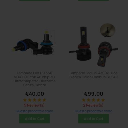
Lampade Led H9 360
Lampade Led H9 4300k Luce
VORTICE con 48 chip 3D
Bianca Calda Canbus SOLAR
Ultracompatto Uniforme
Senza Ombre
€40.00
€99.00
star
star
star
star
star
star
star
star
star
star
9 Review(s)
2 Review(s)
Questo prodotto è stato
Questo prodotto è stato
acquistato: 44 times
acquistato: 5 times
Add to Cart
Add to Cart