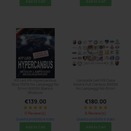
Add to Cart
Add to Cart
Kit Led H9 Hypercanbus
Lampade Led H9 Casa
Slux 100% No Lampeggi No
Madre Full Canbus 6000k
Errori 6000K Bianco
No Lampeggi No Errori
Ghiaccio
€139.00
€180.00
star
star
star
star
star
star
star
star
star
star
11 Review(s)
6 Review(s)
Questo prodotto è stato
Questo prodotto è stato
acquistato: 8 times
acquistato: 8 times
Add to Cart
Add to Cart