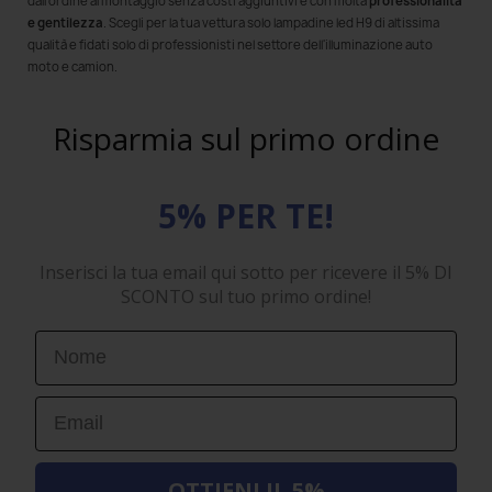
dall'ordine al montaggio senza costi aggiuntivi e con molta
professionalità
e gentilezza
. Scegli per la tua vettura solo lampadine led H9 di altissima
qualità e fidati solo di professionisti nel settore dell'illuminazione auto
moto e camion.
Risparmia sul primo ordine
5% PER TE!
Inserisci la tua email qui sotto per ricevere il 5% DI
SCONTO sul tuo primo ordine!
First Name
Email
OTTIENI IL 5%