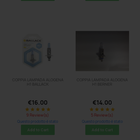
COPPIA LAMPADA ALOGENA
COPPIA LAMPADA ALOGENA
H1 BALLACK
H1 BERNER
€16.00
€14.00
star
star
star
star
star
star
star
star
star
star
9 Review(s)
5 Review(s)
Questo prodotto è stato
Questo prodotto è stato
acquistato: 11 times
acquistato: 5 times
Add to Cart
Add to Cart