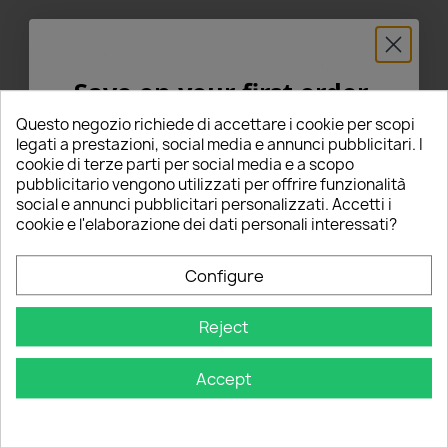
Save on your first order
5% FOR YOU!
Questo negozio richiede di accettare i cookie per scopi
legati a prestazioni, social media e annunci pubblicitari. I
cookie di terze parti per social media e a scopo
Enter your email below to receive a
5%
pubblicitario vengono utilizzati per offrire funzionalità
COPPIA LAMPADA ALOGENA
Lampada PW24W Alogena
social e annunci pubblicitari personalizzati. Accetti i
DISCOUNT
on your first order!
HB3 BALLACK
63217954459 con Supporto
cookie e l'elaborazione dei dati personali interessati?
Base BMW X4 F26 MINI
Cooper F54 F30 Clubman
Nome
€16.00
€29.00
Configure
star
star
star
star
star
star_border
star_border
star_border
star_border
star_border
8 Review(s)
0 Review(s)
Email
Reject
Questo prodotto è stato
Questo prodotto è stato
acquistato: 5 times
acquistato: 17 times
Add to Cart
Add to Cart
Accept
GET 5% OFF