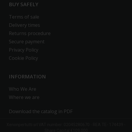
BUY SAFELY
Terms of sale
Delivery times
Returns procedure
Secure payment
Privacy Policy
Cookie Policy
INFORMATION
Who We Are
Where we are
Download the catalog in PDF
Xenonpertutti
srl
VAT number: 02045280670 -
REA
TE- 174439 -
Share Capital €109,000