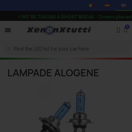
⚡
WE’RE TAKING A SHORT BREAK - Orders placed from 
LAMPADE ALOGENE