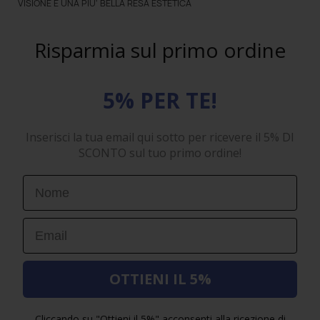
VISIONE E UNA PIU' BELLA RESA ESTETICA
Risparmia sul primo ordine
5% PER TE!
Inserisci la tua email qui sotto per ricevere il 5% DI
SCONTO sul tuo primo ordine!
First Name
Email
OTTIENI IL 5%
Cliccando su "Ottieni il 5%" acconsenti alla ricezione di