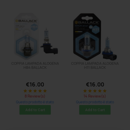
COPPIA LAMPADA ALOGENA
COPPIA LAMPADA ALOGENA
HB4 BALLACK
H11 BALLACK
€16.00
€16.00
star
star
star
star
star
star
star
star
star
star
8 Review(s)
14 Review(s)
Questo prodotto è stato
Questo prodotto è stato
acquistato: 8 times
acquistato: 8 times
Add to Cart
Add to Cart