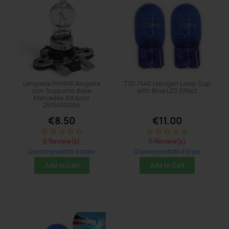
Lampada PH19W Alogena
T20 7440 Halogen Lamp Cup
con Supporto Base
with Blue LED Effect
Mercedes Attacco
2515400066
€8.50
€11.00
star_border
star_border
star_border
star_border
star_border
star_border
star_border
star_border
star_border
star_border
0 Review(s)
0 Review(s)
Questo prodotto è stato
Questo prodotto è stato
acquistato: 11 times
acquistato: 5 times
Add to Cart
Add to Cart