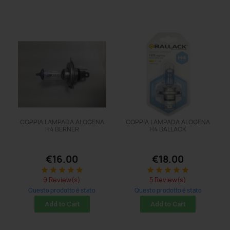
COPPIA LAMPADA ALOGENA
COPPIA LAMPADA ALOGENA
H4 BERNER
H4 BALLACK
€16.00
€18.00
star
star
star
star
star
star
star
star
star
star
9 Review(s)
5 Review(s)
Questo prodotto è stato
Questo prodotto è stato
acquistato: 5 times
acquistato: 8 times
Add to Cart
Add to Cart