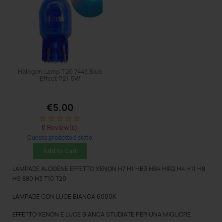
Halogen Lamp T20 7443 Blue
Effect P21-5W
€5.00
star_border
star_border
star_border
star_border
star_border
0 Review(s)
Questo prodotto è stato
acquistato: 5 times
Add to Cart
LAMPADE ALOGENE EFFETTO XENON H7 H1 HB3 HB4 HIR2 H4 H11 H8
H9 880 H3 T10 T20
LAMPADE CON LUCE BIANCA 6000K
EFFETTO XENON E LUCE BIANCA STUDIATE PER UNA MIGLIORE