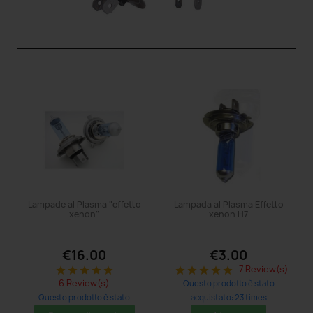
Lampade al Plasma "effetto
Lampada al Plasma Effetto
xenon"
xenon H7
€16.00
€3.00
7 Review(s)
star
star
star
star
star
star
star
star
star
star
6 Review(s)
Questo prodotto è stato
Questo prodotto è stato
acquistato: 23 times
acquistato: 32 times