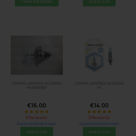
View Full Details
Add to Cart
COPPIA LAMPADA ALOGENA
COPPIA LAMPADA ALOGENA
H5 BERNER
H1
€16.00
€14.00
star
star
star
star
star
star
star
star
star
star
9 Review(s)
2 Review(s)
Questo prodotto è stato
Questo prodotto è stato
acquistato: 8 times
acquistato: 11 times
Add to Cart
Add to Cart