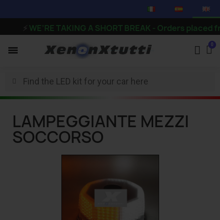
⚡
WE’RE TAKING A SHORT BREAK - Orders placed from t
LAMPEGGIANTE MEZZI
SOCCORSO