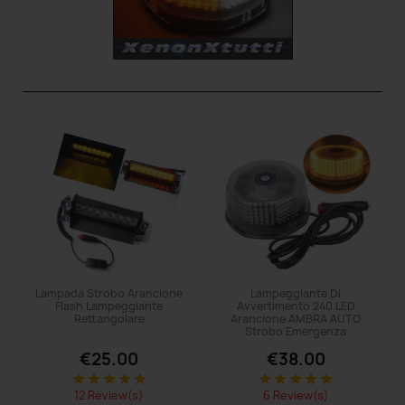
Lampada Strobo Arancione
Lampeggiante Di
Flash Lampeggiante
Avvertimento 240 LED
Rettangolare
Arancione AMBRA AUTO
Strobo Emergenza
€25.00
€38.00
star
star
star
star
star
star
star
star
star
star
12 Review(s)
6 Review(s)