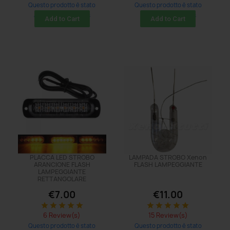
Questo prodotto è stato
Questo prodotto è stato
acquistato: 26 times
acquistato: 38 times
Add to Cart
Add to Cart
PLACCA LED STROBO
LAMPADA STROBO Xenon
ARANCIONE FLASH
FLASH LAMPEGGIANTE
LAMPEGGIANTE
RETTANGOLARE
€7.00
€11.00
star
star
star
star
star
star
star
star
star
star
6 Review(s)
15 Review(s)
Questo prodotto è stato
Questo prodotto è stato