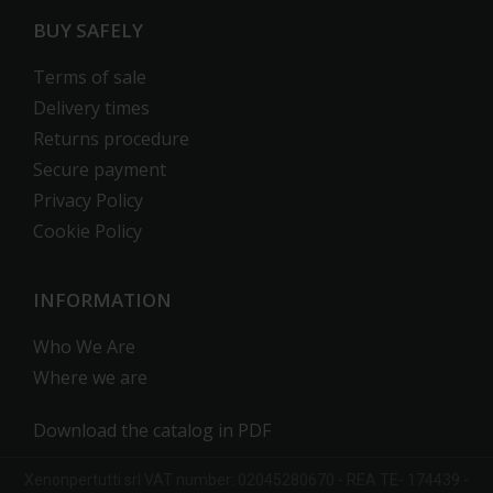
BUY SAFELY
Terms of sale
Delivery times
Returns procedure
Secure payment
Privacy Policy
Cookie Policy
INFORMATION
Who We Are
Where we are
Download the catalog in PDF
Xenonpertutti
srl
VAT number: 02045280670 -
REA
TE- 174439 -