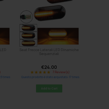
 LED
Seat Frecce Laterali LED Dinamiche
Sequenziali
€24.00
)
7 Review(s)
star
star
star
star
star
23 times
Questo prodotto è stato acquistato: 17 times
Add to Cart