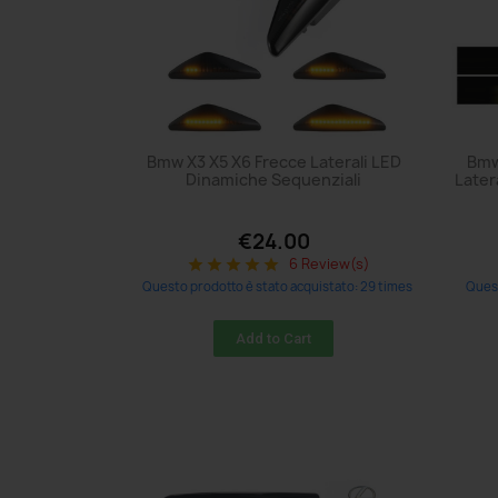
Bmw X3 X5 X6 Frecce Laterali LED
Bmw
Dinamiche Sequenziali
Later
€24.00
6 Review(s)
star
star
star
star
star
Questo prodotto è stato acquistato: 29 times
Quest
Add to Cart