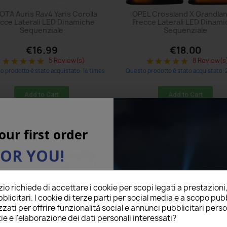
OTA Auris Rav4 Yaris Corolla
OPEL Crossland X Grandlan
cce Laterali LED Dinamiche
Frecce Laterali LED Dinam
Sequenziale
Sequenziale
€16.99
€18.00
5 Review(s)
8 Review(s
star
star
star
star
star
star
star
star
star
star
 prodotto è stato acquistato: 14 times
Questo prodotto è stato acquistato: 
Add to Cart
Add to Cart
our first order
FOR YOU!
l below to receive a
5%
o richiede di accettare i cookie per scopi legati a prestazioni
on your first order!
blicitari. I cookie di terze parti per social media e a scopo pubb
zati per offrire funzionalità social e annunci pubblicitari perso
ie e l'elaborazione dei dati personali interessati?