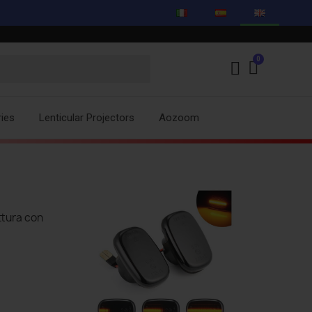
ies
Lenticular Projectors
Aozoom
ttura con