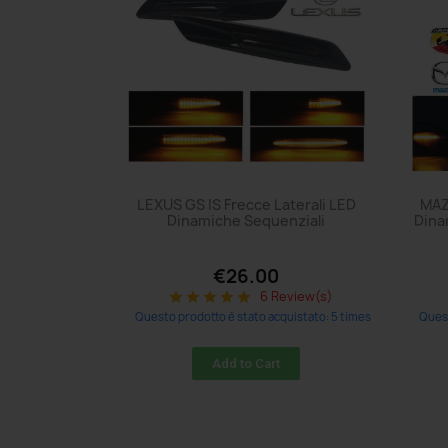
LEXUS GS IS Frecce Laterali LED
MAZ
Dinamiche Sequenziali
Dina
€26.00
6 Review(s)
star
star
star
star
star
Questo prodotto è stato acquistato: 5 times
Quest
Add to Cart