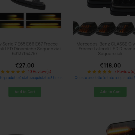
 Serie 7 E65 E66 E67 Frecce
Mercedes-Benz CLASSE G 
ali LED Dinamiche Sequenziali
Frecce Laterali LED Dinam
63137164757
Sequenziali
€27.00
€118.00
10 Review(s)
7 Review(s
star
star
star
star
star
star
star
star
star
star
o prodotto è stato acquistato: 8 times
Questo prodotto è stato acquistato: 
Add to Cart
Add to Cart