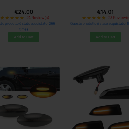
€24.00
€14.01
24 Review(s)
23 Review(
star
star
star
star
star
star
star
star
star
star
to prodotto è stato acquistato: 266
Questo prodotto è stato acquistato: 1
times
Add to Cart
Add to Cart