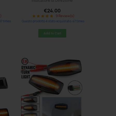
Indicatore di Direzione
€24.00
s)
9 Review(s)
star
star
star
star
star
97 times
Questo prodotto è stato acquistato: 47 times
Add to Cart