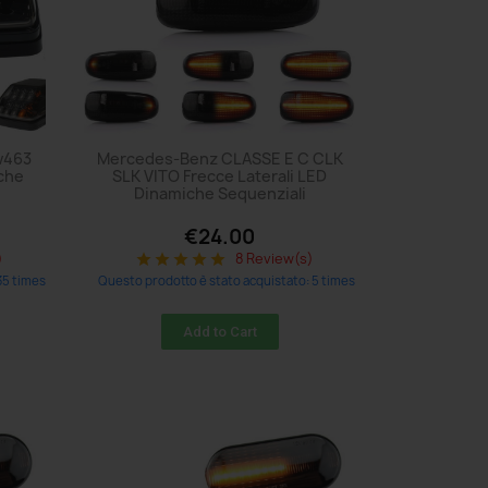
w463
Mercedes-Benz CLASSE E C CLK
iche
SLK VITO Frecce Laterali LED
Dinamiche Sequenziali
€24.00
)
8 Review(s)
star
star
star
star
star
35 times
Questo prodotto è stato acquistato: 5 times
Add to Cart