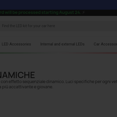
rocessed starting August 24.
⚡
LED Accessories
Internal and external LEDs
Car Accessor
INAMICHE
 con effetto sequenziale dinamico. Luci specifiche per ogni ve
ra più accattivante e giovane.