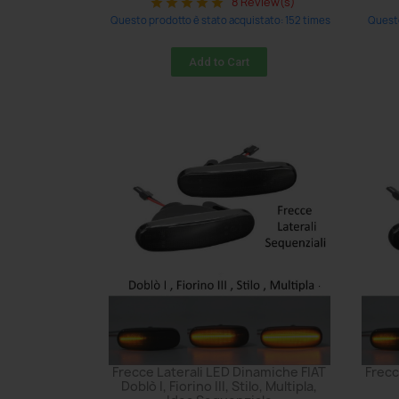
8 Review(s)
star
star
star
star
star
Questo prodotto è stato acquistato: 152 times
Questo
Add to Cart
Frecce Laterali LED Dinamiche FIAT
Frecc
Doblò I, Fiorino III, Stilo, Multipla,