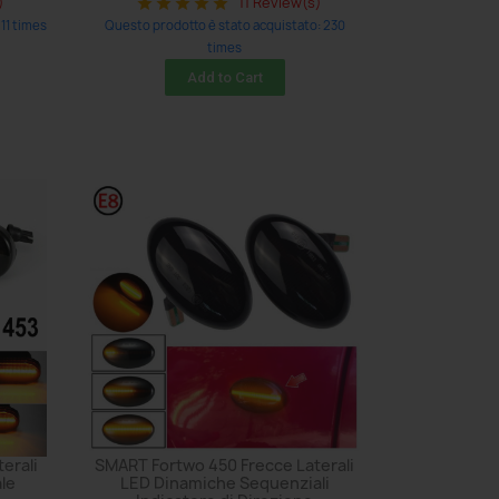
)
11 Review(s)
star
star
star
star
star
11 times
Questo prodotto è stato acquistato: 230
times
Add to Cart
erali
SMART Fortwo 450 Frecce Laterali
le
LED Dinamiche Sequenziali