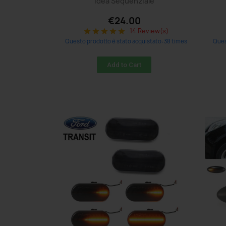
Idea Sequenziale
€24.00
14 Review(s)
star
star
star
star
star
Questo prodotto è stato acquistato: 38 times
Ques
Add to Cart