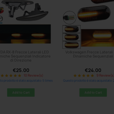
DA RX-8 Frecce Laterali LED
Volkswagen Frecce Laterali
miche Sequenziali Indicatore
Dinamiche Sequenziali
di Direzione
€25.00
€24.00
10 Review(s)
9 Review(s
star
star
star
star
star
star
star
star
star
star
o prodotto è stato acquistato: 5 times
Questo prodotto è stato acquistato: 
Add to Cart
Add to Cart