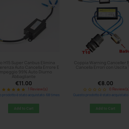
tro H15 Super Canbus Elimina
Coppia Warning Canceller 
ferenza Auto Cancella Errore E
Cancella Errori con Uscita 
mpeggio 99% Auto Diurno
Abbagliante
€11.00
€8.00
1 Review(s)
0 Review(s
star
star
star
star
star
star_border
star_border
star_border
star_border
star_border
 prodotto è stato acquistato: 68 times
Questo prodotto è stato acquistato:
Add to Cart
Add to Cart