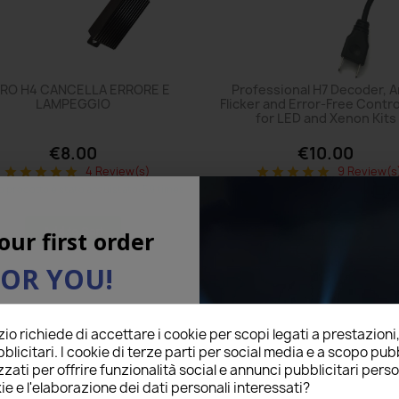
TRO H4 CANCELLA ERRORE E
Professional H7 Decoder, A
LAMPEGGIO
Flicker and Error-Free Contro
for LED and Xenon Kits
€8.00
€10.00
4 Review(s)
9 Review(s
star
star
star
star
star
star
star
star
star
star
 prodotto è stato acquistato: 59 times
Questo prodotto è stato acquistato: 
Add to Cart
Add to Cart
our first order
FOR YOU!
l below to receive a
5%
o richiede di accettare i cookie per scopi legati a prestazioni
on your first order!
blicitari. I cookie di terze parti per social media e a scopo pubb
zati per offrire funzionalità social e annunci pubblicitari perso
ie e l'elaborazione dei dati personali interessati?