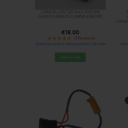
CANCELLER T20 7443 21W/5W
SUPER CANBUS ELIMINA ERRORE
Lampa
€18.00
13 Review(s)
star
star
star
star
star
Questo prodotto è stato acquistato: 134 times
Ques
Add to Cart