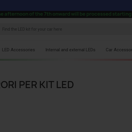
 of the 7th onward will be processed starting August 2
LED Accessories
Internal and external LEDs
Car Accessor
ORI PER KIT LED