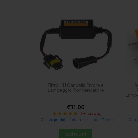
Filtro H11 Cancella Errore e
R
Lampeggio Condensatore
Lampa
€11.00
1 Review(s)
star
star
star
star
star
Questo prodotto è stato acquistato: 17 times
Quest
Add to Cart