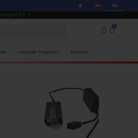
4.
⚡
ies
Lenticular Projectors
Aozoom