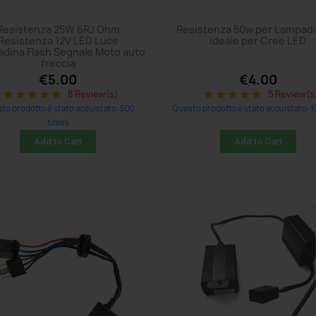
Resistenza 25W 6RJ Ohm
Resistenza 50w per Lampad
Resistenza 12V LED Luce
ideale per Cree LED
dina Flash Segnale Moto auto
freccia
€5.00
€4.00
8 Review(s)
5 Review(s
star
star
star
star
star
star
star
star
star
star
to prodotto è stato acquistato: 500
Questo prodotto è stato acquistato: 1
times
Add to Cart
Add to Cart