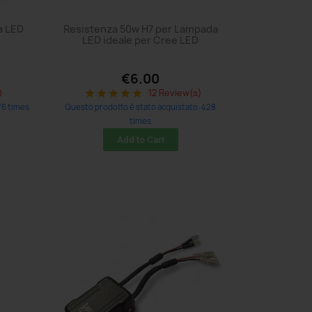
a LED
Resistenza 50w H7 per Lampada
LED ideale per Cree LED
€6.00
)
12 Review(s)
star
star
star
star
star
76 times
Questo prodotto è stato acquistato: 428
times
Add to Cart