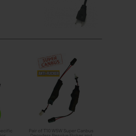
pecific
Pair of T10 W5W Super Canbus
ior
Decoders Resolve Flicker and