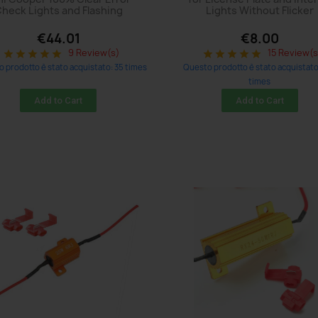
heck Lights and Flashing
Lights Without Flicker
€44.01
€8.00
9 Review(s)
15 Review(s
star
star
star
star
star
star
star
star
star
star
 prodotto è stato acquistato: 35 times
Questo prodotto è stato acquistato
times
Add to Cart
Add to Cart