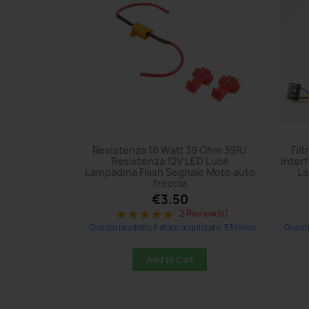
Resistenza 10 Watt 39 Ohm 39RJ
Fil
Resistenza 12V LED Luce
Inter
Lampadina Flash Segnale Moto auto
La
freccia
€3.50
2 Review(s)
star
star
star
star
star
Questo prodotto è stato acquistato: 53 times
Questo
Add to Cart