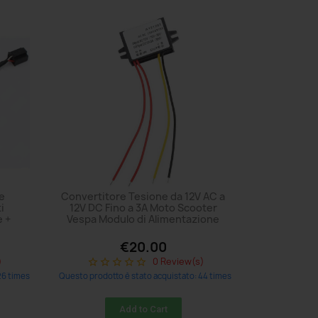
 e
Convertitore Tesione da 12V AC a
i
12V DC Fino a 3A Moto Scooter
 +
Vespa Modulo di Alimentazione
€20.00
)
0 Review(s)
star_border
star_border
star_border
star_border
star_border
26 times
Questo prodotto è stato acquistato: 44 times
Add to Cart