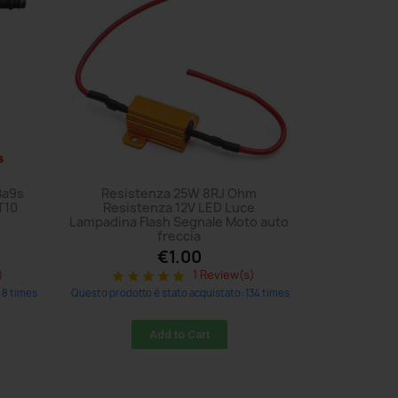
Ba9s
Resistenza 25W 8RJ Ohm
T10
Resistenza 12V LED Luce
Lampadina Flash Segnale Moto auto
freccia
€1.00
)
1 Review(s)
star
star
star
star
star
 8 times
Questo prodotto è stato acquistato: 134 times
Add to Cart