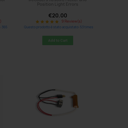
Position Light Errors
€20.00
)
9 Review(s)
star
star
star
star
star
: 365
Questo prodotto è stato acquistato: 53 times
Add to Cart