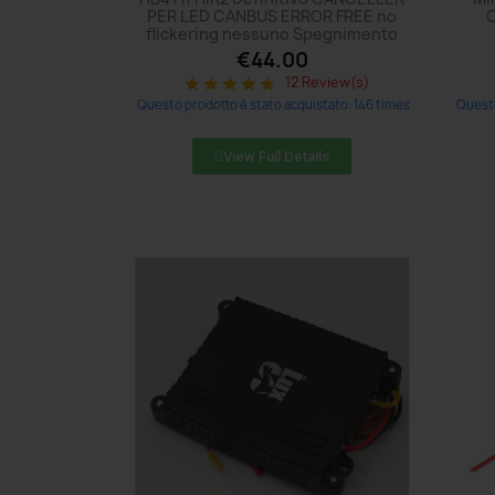
PER LED CANBUS ERROR FREE no
C
flickering nessuno Spegnimento
€44.00
12 Review(s)
star
star
star
star
star
Questo prodotto è stato acquistato: 146 times
Questo
View Full Details