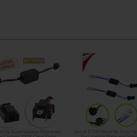
of H4 Supercanbus Filters for
Set of 2 T10 Filters No Error S
ni Cooper 100% Clear Error
for License Plate and Inter