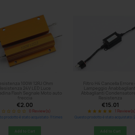
esistenza 100W 12RJ Ohm
Filtro H4 Cancella Errore
Resistenza 24V LED Luce
Lampeggio Anabbagliant
dina Flash Segnale Moto auto
Abbaglianti Condensatore
freccia
Resistenza
€2.00
€15.01
0 Review(s)
1 Review(s
star_border
star_border
star_border
star_border
star_border
star
star
star
star
star
o prodotto è stato acquistato: 11 times
Questo prodotto è stato acquistato: 
Add to Cart
Add to Cart